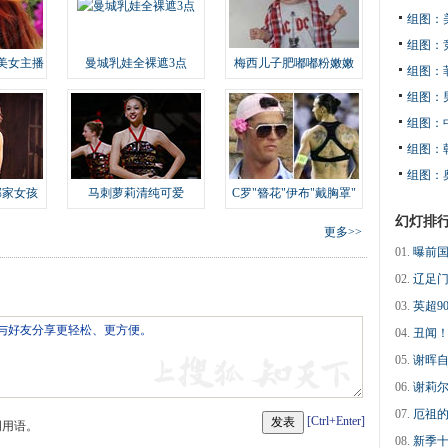
组图：
组图：
美女主播
曼城乳娃全裸遮3点
梅西儿子肥嘟嘟粉嫩嫩
组图：
组图：
组图：
组图：
组图：
邻家女孩
马刺萝莉清纯可爱
C罗"簪花"伊布"戴胸罩"
幻灯排
更多>>
01.
曝前国
02.
辽足门
03.
英超9
04.
丑闻！
05.
谢晖自
06.
谢莉尔
07.
厄祖的
[Ctrl+Enter]
明用语。
08.
新季十