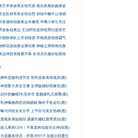
美艺术体操美女拍写真 镜头前展妖娆身姿
竞走队帅哥美女拍合照 训练巾帼不让须眉
菲鱼领衔拍摄奥运肖像照 华裔小将引关注
男篮备战奥运 王治郅投篮孙悦秀扣篮技艺
中国铁饼队公开训练课 李艳凤竖指很霸气
朝鲜花游战奥运测试赛 神秘之师惊艳伦敦
奥运摔跤资格赛开幕 女演员衣服好似剪纸
行
脚申思服刑演节目 穿民俗装表情诡异(图)
神迎娶大美女主播 足球版婚纱照爆笑(图)
0后抖奶嫩模PK苍井空 童颜揉乳又摇臀(图)
乳神曝梅西想花钱嫖她 胸夹手机走红(图)
曝与洋妞女友分手 上节目与美女热聊(图)
透视装薄如细丝 露豪乳嘟红唇秀黑丝(图)
妞儿果然GDS！不靠卖肉也能当女神(组图)
大或爆发球员：罗斯冲MVP 加索尔担重任