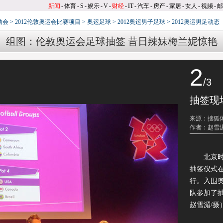
新闻
-
体育
-
S
-
娱乐
-
V
-
财经
-
IT
-
汽车
-
房产
-
家居
-
女人
-
视频
-
邮
动会
>
2012伦敦奥运会比赛项目
>
奥运足球
>
2012奥运男子足球
>
2012奥运男足动态
组图：伦敦奥运会足球抽签 昔日辣妹梅兰妮惊艳
2
/3
抽签现
来源：搜狐
作者：赵雪湄
北京时间4
抽签仪式在
行。入围奥
队参加了
赵雪湄/摄