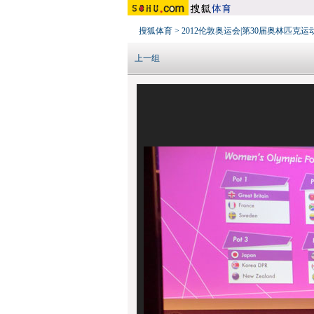
搜狐体育
>
2012伦敦奥运会|第30届奥林匹克运
上一组