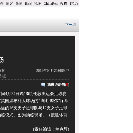
件
-
博客
-
微博
-
BBS
-
说吧
-
ChinaRen
-
搜狗
-
17173
下一组
场
体育
2012年04月25日09:47
/摄
我来说两句
(
0
)
月24日晚18时,伦敦奥运会足球赛
英国温布利大球场的”博比-摩尔”厅举
运的16支男子足球队与12支女子足球
抽签仪式。图为抽签现场。（搜狐体育
）
(责任编辑：兰克辉)