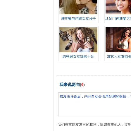
谢晖曝与洋妞女友分手
辽足门神迎娶大
约翰逊女友野味十足
准状元女友似
我来说两句
(
0
)
我们尊重网友发言的权利，请您尊重他人，文