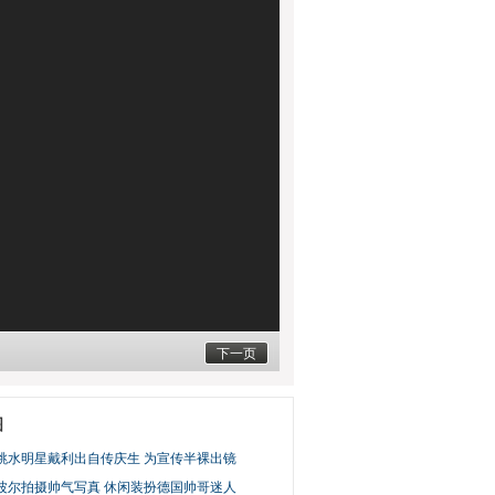
下一页
图
跳水明星戴利出自传庆生 为宣传半裸出镜
波尔拍摄帅气写真 休闲装扮德国帅哥迷人