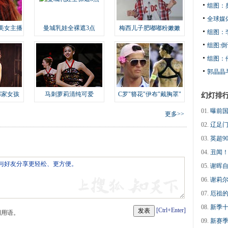
组图：
全球媒体
美女主播
曼城乳娃全裸遮3点
梅西儿子肥嘟嘟粉嫩嫩
组图：
组图:
组图：
郭晶晶
邻家女孩
马刺萝莉清纯可爱
C罗"簪花"伊布"戴胸罩"
幻灯排
01.
曝前国
更多>>
02.
辽足门
03.
英超9
04.
丑闻！
05.
谢晖自
06.
谢莉尔
07.
厄祖的
08.
新季十
[Ctrl+Enter]
明用语。
09.
新赛季