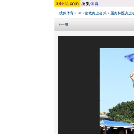
搜狐体育
>
2012伦敦奥运会|第30届奥林匹克运
上一组