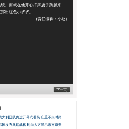
佳绩。而就在他开心挥舞旗子跳起来
慎露出红色小裤裤。
(责任编辑：小赵)
下一页
图
澳大利亚队奥运开幕式着装 庄重不失时尚
韩国发布奥运战袍 时尚大方显示东方审美