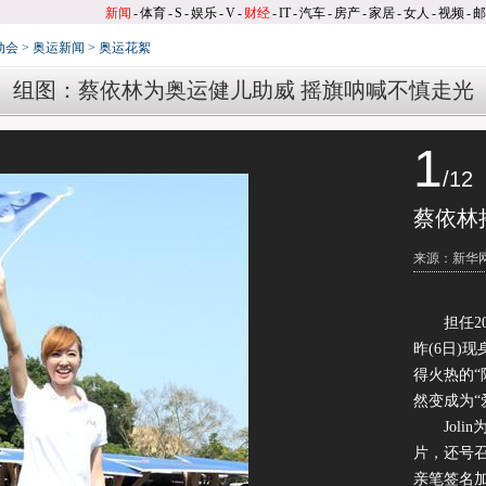
新闻
-
体育
-
S
-
娱乐
-
V
-
财经
-
IT
-
汽车
-
房产
-
家居
-
女人
-
视频
-
邮
动会
>
奥运新闻
>
奥运花絮
组图：蔡依林为奥运健儿助威 摇旗呐喊不慎走光
1
/12
蔡依林
来源：新华
担任201
昨(6日)
得火热的“
然变成为“
Jolin
片，还号
亲笔签名