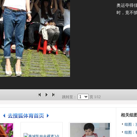
奥运夺得
时，竟不
跳转至：
页
1/12
相关组
组图：
组图：