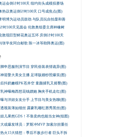
奥运会倒计时100天 纽约街头成模拟赛场
热议奥运倒计时100天 口号成焦点(图)
李明博为运动员鼓劲 与队员玩自拍显和善
倒计时100天见面会 伦敦奥组委主席种橡树
伦敦现巨型鲜花奥运五环 庆倒计时100天
与张学友同台献歌 陈一冰等助阵奥运(图)
行
脚申思服刑演节目 穿民俗装表情诡异(图)
神迎娶大美女主播 足球版婚纱照爆笑(图)
0后抖奶嫩模PK苍井空 童颜揉乳又摇臀(图)
乳神曝梅西想花钱嫖她 胸夹手机走红(图)
曝与洋妞女友分手 上节目与美女热聊(图)
透视装薄如细丝 露豪乳嘟红唇秀黑丝(图)
妞儿果然GDS！不靠卖肉也能当女神(组图)
大或爆发球员：罗斯冲MVP 加索尔担重任
热火15大猜想：季后不敌步行者 巨头不拆