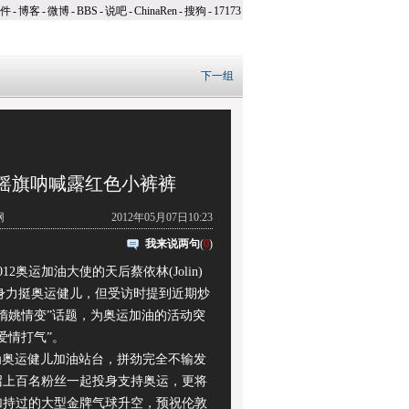
件
-
博客
-
微博
-
BBS
-
说吧
-
ChinaRen
-
搜狗
-
17173
下一组
摇旗呐喊露红色小裤裤
网
2012年05月07日10:23
我来说两句
(
0
)
2奥运加油大使的天后蔡依林(Jolin)
现身力挺奥运健儿，但受访时提到近期炒
隋姚情变”话题，为奥运加油的活动突
爱情打气”。
为奥运健儿加油站台，拼劲完全不输发
召上百名粉丝一起投身支持奥运，更将
加持过的大型金牌气球升空，预祝伦敦