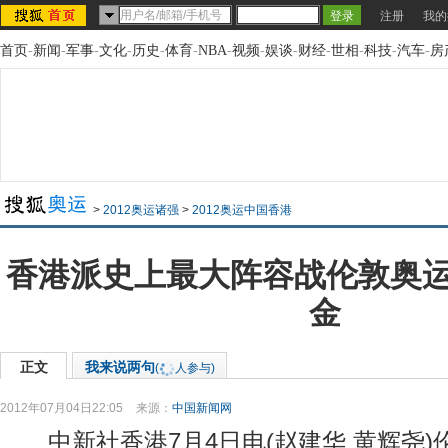
注册
我的
首页
-
新闻
-
军事
-
文化
-
历史
-
体育
-
NBA
-
视频
-
娱谈
-
财经
-
世相
-
科技
-
汽车
-
房
>
2012奥运诸强
>
2012奥运中国香港
香港派史上最大阵容战伦敦奥运 
金
正文
我来说两句
(
人参与)
2012年07月04日22:05
来源：
中国新闻网
中新社香港7月4日电(赵建华 黄辉尧)伦