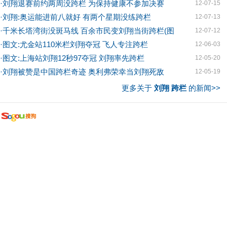
·
刘翔退赛前约两周没跨栏 为保持健康不参加决赛
12-07-15
·
刘翔:奥运能进前八就好 有两个星期没练跨栏
12-07-13
·
千米长塔湾街没斑马线 百余市民变刘翔当街跨栏(图
12-07-12
·
图文:尤金站110米栏刘翔夺冠 飞人专注跨栏
12-06-03
·
图文:上海站刘翔12秒97夺冠 刘翔率先跨栏
12-05-20
·
刘翔被赞是中国跨栏奇迹 奥利弗荣幸当刘翔死敌
12-05-19
更多关于
刘翔 跨栏
的新闻>>