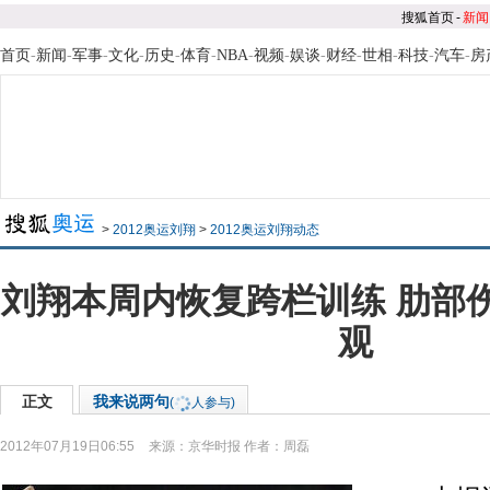
搜狐首页
-
新闻
首页
-
新闻
-
军事
-
文化
-
历史
-
体育
-
NBA
-
视频
-
娱谈
-
财经
-
世相
-
科技
-
汽车
-
房
>
2012奥运刘翔
>
2012奥运刘翔动态
刘翔本周内恢复跨栏训练 肋部
观
正文
我来说两句
(
人参与)
2012年07月19日06:55
来源：
京华时报
作者：周磊