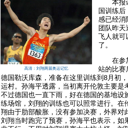
本报讯(
国训练后
感已经消
团队昨天
飞人就可
了。
在参加
站的比赛
高清：刘翔两届奥运记忆
德国勒沃库森，准备在这里训练到8月初
运村。孙海平透露，当初离开伦敦主要是
不过德国也一直下雨，好在德国的基地设
练场馆，刘翔的训练也可以照常进行。在
翔由于肋部酸胀，没有参加决赛，外界对
刘翔当时跑完了预赛，孙海平也表示，如