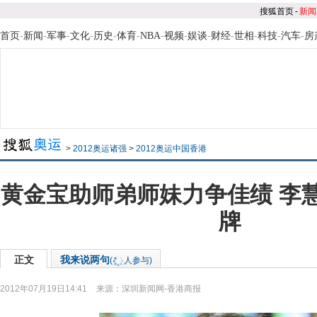
搜狐首页
-
新闻
首页
-
新闻
-
军事
-
文化
-
历史
-
体育
-
NBA
-
视频
-
娱谈
-
财经
-
世相
-
科技
-
汽车
-
房
>
2012奥运诸强
>
2012奥运中国香港
黄金宝助师弟师妹力争佳绩 李
牌
正文
我来说两句
(
人参与)
2012年07月19日14:41
来源：
深圳新闻网-香港商报