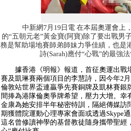
中新網7月19日電 在本屆奧運會上
的“五朝元老”黃金寶(阿寶)除了要出戰男
務是幫助場地賽師弟師妹力爭佳績，也是
詩(Sarah)應付“心戰”的最強法
據香港《明報》報道，首征奧運出戰場
賽及凱琳賽兩個項目的李慧詩，因今年2
倫敦站世界盃連贏爭先賽銅牌及凱林賽銀
間捧為港隊倫奧爭牌希望，壓力大增。幸
金康為她安排半年秘密特訓，隔絕傳媒訪
期獲體院運動心理專家會面或透過Skype
這名曾修讀神學的基督教徒隨身攜帶聖經