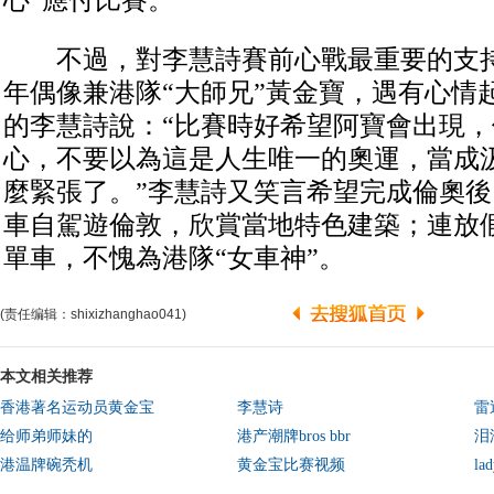
心”應付比賽。
不過，對李慧詩賽前心戰最重要的支持
年偶像兼港隊“大師兄”黃金寶，遇有心情
的李慧詩說：“比賽時好希望阿寶會出現
心，不要以為這是人生唯一的奧運，當成
麼緊張了。”李慧詩又笑言希望完成倫奧
車自駕遊倫敦，欣賞當地特色建築；連放
單車，不愧為港隊“女車神”。
(责任编辑：shixizhanghao041)
本文相关推荐
香港著名运动员黄金宝
李慧诗
雷
给师弟师妹的
港产潮牌bros bbr
泪
港温牌碗秃机
黄金宝比赛视频
la