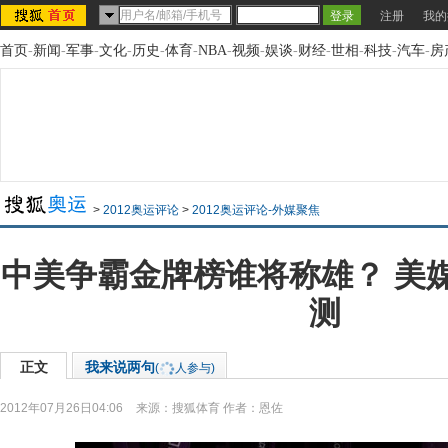
注册
我的
首页
-
新闻
-
军事
-
文化
-
历史
-
体育
-
NBA
-
视频
-
娱谈
-
财经
-
世相
-
科技
-
汽车
-
房
>
2012奥运评论
>
2012奥运评论-外媒聚焦
中美争霸金牌榜谁将称雄？ 美
测
正文
我来说两句
(
人参与)
2012年07月26日04:06
来源：
搜狐体育
作者：恩佐