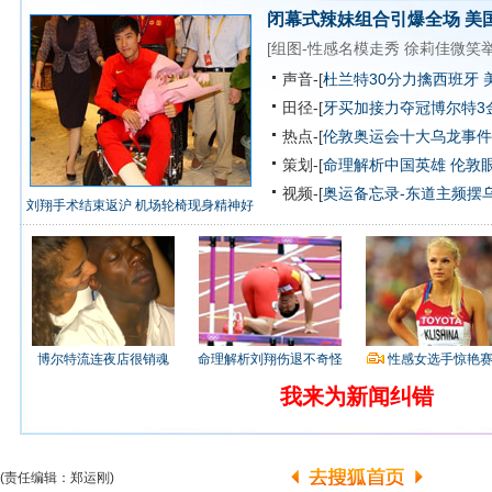
闭幕式辣妹组合引爆全场
美
[
组图-性感名模走秀
徐莉佳微笑
声音-[
杜兰特30分力擒西班牙 
田径-[
牙买加接力夺冠博尔特3
热点-[
伦敦奥运会十大乌龙事件
策划-[
命理解析中国英雄
伦敦
视频-[
奥运备忘录-东道主频摆
刘翔手术结束返沪 机场轮椅现身精神好
博尔特流连夜店很销魂
命理解析刘翔伤退不奇怪
性感女选手惊艳
我来为新闻纠错
(责任编辑：郑运刚)