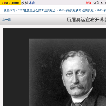
新闻
-
体育
-
S
-
搜狐体育
>
2012伦敦奥运会|第30届奥运会
>
2012伦敦奥运新闻-搜狐奥运
>
201
历届奥运宣布开幕国
上一组