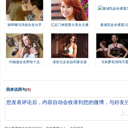
谢晖曝与洋妞女友分手
辽足门神迎娶大美女主播
曼城乳娃全裸遮3
约翰逊女友野味十足
准状元女友似邻家女孩
马刺萝莉清纯可
我来说两句
(
0
)