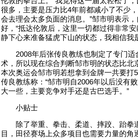
伦敦的拳台上。“我觉得这一届太轻松了，
很多，主要是压力比4年前都减小了不少
会去理会太多负面的消息。”邹市明表示，
好，“抵达伦敦后，这里一切都过得非常安
静下心来准备猛虎下山的状态，我相信我是
2008年后张传良教练也制定了专门适
术，所以现在综合判断邹市明的状态比北
本次奥运会邹市明若想拿到金牌一共要打
传良教练称：“邹市明自2006年以后没有
大一些，主要竞争对手还是古巴选手。”
小贴士
除了举重、拳击、柔道、摔跤、跆拳道
目，田径赛场上众多项目也需要力量的角