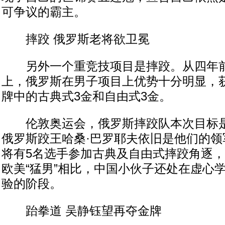
可争议的霸主。
摔跤 俄罗斯老将欲卫冕
另外一个重竞技项目是摔跤。从四年前
上，俄罗斯在男子项目上优势十分明显，获
牌中的古典式3金和自由式3金。
伦敦奥运会，俄罗斯摔跤队本次目标是夺
俄罗斯跤王哈桑·巴罗耶夫依旧是他们的领
将有5名选手参加古典及自由式摔跤角逐
欧美“猛男”相比，中国小伙子还处在虚心
验的阶段。
跆拳道 吴静钰望再夺金牌