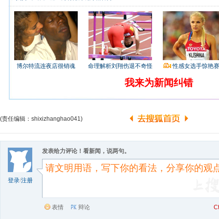
博尔特流连夜店很销魂
命理解析刘翔伤退不奇怪
性感女选手惊艳
我来为新闻纠错
(责任编辑：shixizhanghao041)
发表给力评论！看新闻，说两句。
登录
/
注册
表情
辩论
C