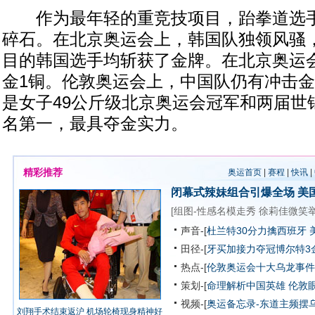
作为最年轻的重竞技项目，跆拳道选手
碎石。在北京奥运会上，韩国队独领风骚
目的韩国选手均斩获了金牌。在北京奥运
金1铜。伦敦奥运会上，中国队仍有冲击
是女子49公斤级北京奥运会冠军和两届世
名第一，最具夺金实力。
精彩推荐
奥运首页
|
赛程
|
快讯
|
闭幕式辣妹组合引爆全场
美
[
组图-性感名模走秀
徐莉佳微笑
声音-[
杜兰特30分力擒西班牙 
田径-[
牙买加接力夺冠博尔特3
热点-[
伦敦奥运会十大乌龙事件
策划-[
命理解析中国英雄
伦敦
视频-[
奥运备忘录-东道主频摆
刘翔手术结束返沪 机场轮椅现身精神好