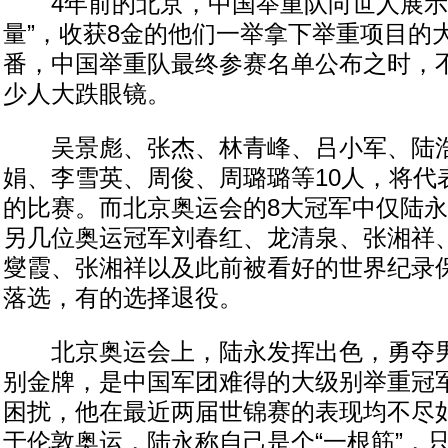
4年前的北京，中国举重队向世人展示
量”，收获8金的他们一举拿下举重项目的
番，中国举重队最终参赛名单公布之时，
少人大跌眼镜。
吴景彪、张杰、林青峰、吕小军、陆浩
娟、李雪英、周俊、周璐璐等10人，将代
的比赛。而北京奥运会的8大冠军中仅陆
另几位奥运冠军刘春红、龙清泉、张湘祥
燮霞、张湘祥以及此前被看好的世界纪录
落选，有的选择退役。
北京奥运会上，陆永发挥出色，勇夺男
别金牌，是中国军团难得的大级别举重冠
困扰，他在最近两届世锦赛的表现均不尽
于伦敦奥运，陆永称自己是个“一根筋”，