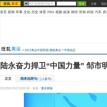
注册
我的
首页
-
新闻
-
军事
-
文化
-
历史
-
体育
-
NBA
-
视频
-
娱谈
-
财经
-
世相
-
科技
-
汽车
-
房
>
2012奥运中国军团-搜狐奥运
>
中国动态
陆永奋力捍卫“中国力量” 邹市
正文
我来说两句
(
人参与)
2012年07月27日05:58
来源：
重庆商报