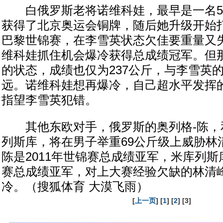
白俄罗斯老将诺维科娃，最早是一名5
获得了北京奥运会铜牌，随后她升级开始打
巴黎世锦赛，在李雪英状态欠佳要重量又
维科娃抓住机会爆冷获得总成绩冠军。但
的状态，成绩也仅为237公斤，与李雪英
远。诺维科娃想再爆冷，自己超水平发挥
指望李雪英犯错。
其他东欧对手，俄罗斯的奥列格-陈，
列斯库，将在男子举重69公斤级上威胁林
陈是2011年世锦赛总成绩亚军，米库列斯库
赛总成绩亚军，对上大赛经验欠缺的林清
冷。（搜狐体育 大漠飞雨）
[
上一页
] [
1
] [
2
] [3]