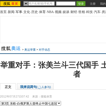
注册
我的
首页
-
新闻
-
军事
-
文化
-
历史
-
体育
-
NBA
-
视频
-
娱谈
-
财经
-
世相
-
科技
-
汽车
-
房
>
奥运举重
>
对手动态
举重对手：张美兰斗三代国手 
者
正文
我来说两句
(
人参与)
2012年07月27日07:42
来源：
搜狐体育