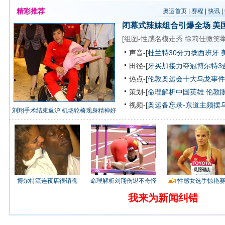
精彩推荐
奥运首页
|
赛程
|
快讯
|
闭幕式辣妹组合引爆全场
美
[
组图-性感名模走秀
徐莉佳微笑
声音-[
杜兰特30分力擒西班牙 
田径-[
牙买加接力夺冠博尔特3
热点-[
伦敦奥运会十大乌龙事件
策划-[
命理解析中国英雄
伦敦
视频-[
奥运备忘录-东道主频摆
刘翔手术结束返沪 机场轮椅现身精神好
博尔特流连夜店很销魂
命理解析刘翔伤退不奇怪
性感女选手惊艳
我来为新闻纠错