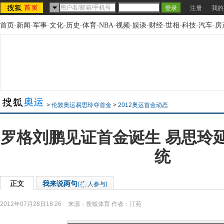
注册
我的
首页
-
新闻
-
军事
-
文化
-
历史
-
体育
-
NBA
-
视频
-
娱谈
-
财经
-
世相
-
科技
-
汽车
-
房
>
伦敦奥运易思玲夺首金
>
2012奥运首金动态
罗格刘鹏见证首金诞生 易思玲
统
正文
我来说两句
(
人参与)
2012年07月28日18:26
来源：
搜狐体育
作者：汀苑