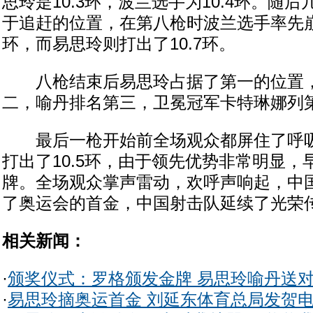
思玲是10.3环，波兰选手为10.4环。随
于追赶的位置，在第八枪时波兰选手率先崩
环，而易思玲则打出了10.7环。
八枪结束后易思玲占据了第一的位置，
二，喻丹排名第三，卫冕冠军卡特琳娜列
最后一枪开始前全场观众都屏住了呼吸
打出了10.5环，由于领先优势非常明显，
牌。全场观众掌声雷动，欢呼声响起，中
了奥运会的首金，中国射击队延续了光荣传
相关新闻：
·
颁奖仪式：罗格颁发金牌 易思玲喻丹送
·
易思玲摘奥运首金 刘延东体育总局发贺电