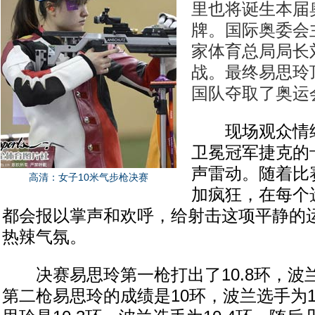
里也将诞生本届
牌。国际奥委会
家体育总局局长
战。最终易思玲
国队夺取了奥运
现场观众情绪
卫冕冠军捷克的
声雷动。随着比
高清：女子10米气步枪决赛
加疯狂，在每个
都会报以掌声和欢呼，给射击这项平静的
热辣气氛。
决赛易思玲第一枪打出了10.8环，波兰选
第二枪易思玲的成绩是10环，波兰选手为1