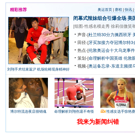
精彩推荐
奥运首页
|
赛程
|
快讯
|
闭幕式辣妹组合引爆全场
美
[
组图-性感名模走秀
徐莉佳微笑
声音-[
杜兰特30分力擒西班牙 
田径-[
牙买加接力夺冠博尔特3
热点-[
伦敦奥运会十大乌龙事件
策划-[
命理解析中国英雄
伦敦
视频-[
奥运备忘录-东道主频摆
刘翔手术结束返沪 机场轮椅现身精神好
博尔特流连夜店很销魂
命理解析刘翔伤退不奇怪
性感女选手惊艳
我来为新闻纠错