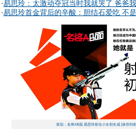
·
易思玲：太激动夺冠当时我就哭了 爸爸
·
易思玲首金背后的辛酸：胆结石爱吃 不
策划：名将AB面 易思玲射击小女初长成
[保存到相