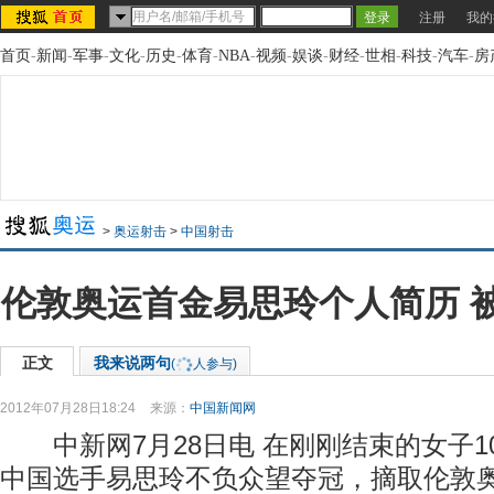
注册
我的
首页
-
新闻
-
军事
-
文化
-
历史
-
体育
-
NBA
-
视频
-
娱谈
-
财经
-
世相
-
科技
-
汽车
-
房
>
奥运射击
>
中国射击
伦敦奥运首金易思玲个人简历 被
正文
我来说两句
(
人参与)
2012年07月28日18:24
来源：
中国新闻网
中新网7月28日电 在刚刚结束的女子1
中国选手易思玲不负众望夺冠，摘取伦敦