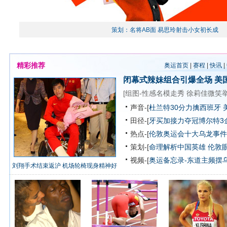
策划：名将AB面 易思玲射击小女初长成
精彩推荐
奥运首页
|
赛程
|
快讯
|
闭幕式辣妹组合引爆全场
美
[
组图-性感名模走秀
徐莉佳微笑
声音-[
杜兰特30分力擒西班牙 
田径-[
牙买加接力夺冠博尔特3
热点-[
伦敦奥运会十大乌龙事件
策划-[
命理解析中国英雄
伦敦
视频-[
奥运备忘录-东道主频摆
刘翔手术结束返沪 机场轮椅现身精神好