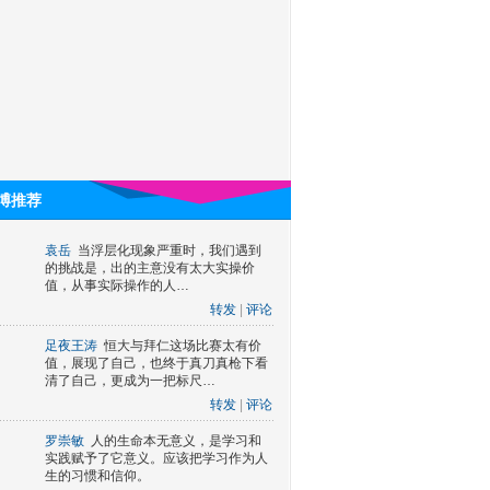
博推荐
袁岳
当浮层化现象严重时，我们遇到
的挑战是，出的主意没有太大实操价
值，从事实际操作的人…
转发
|
评论
足夜王涛
恒大与拜仁这场比赛太有价
值，展现了自己，也终于真刀真枪下看
清了自己，更成为一把标尺…
转发
|
评论
罗崇敏
人的生命本无意义，是学习和
实践赋予了它意义。应该把学习作为人
生的习惯和信仰。