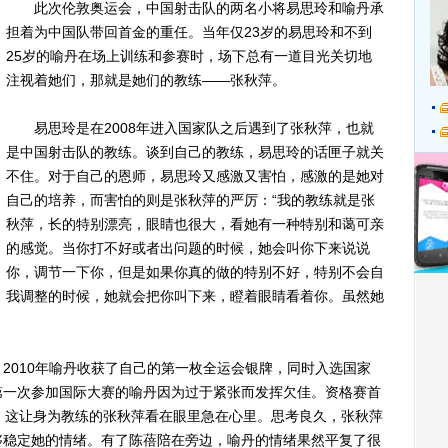
此次伦敦奥运会，中国射击队的两名小将易思玲和喻丹承
担着为中国队带回首金的重任。当年仅23岁的易思玲和不到
25岁的喻丹在场上训练和参赛时，场下总有一道目光关切地
注视着她们，那就是她们的教练——张秋萍。
易思玲是在2008年进入国家队之后遇到了张秋萍，也就
是中国射击队的教练。谈到自己的教练，易思玲的话匣子就关
不住。对于自己的恩师，易思玲又感激又害怕，感激的是她对
自己的培养，而害怕的则是张秋萍的严厉：“我的教练就是张
秋萍，长的特别漂亮，眼睛也很大，看她有一种特别和蔼可亲
的感觉。当你打不好或者出问题的时候，她会叫你下来说说
你，调节一下你，但是如果你真的做的特别不好，特别不会自
我调整的时候，她就会把你叫下来，瞪着眼睛看着你。虽然她
010年喻丹收获了自己的第一枚全运会银牌，同时入选国家
第一次参加国际大赛的喻丹因为过于紧张而发挥欠佳。资格赛首
，这让身为教练的张秋萍看在眼里急在心里。思考良久，张秋萍
够稳定她的情绪。有了陈蓓陪在旁边，喻丹的情绪果然平复了很