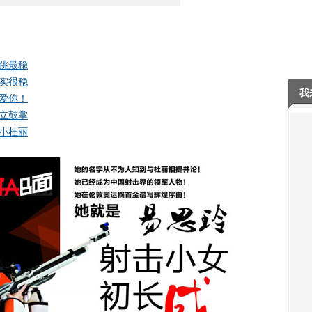
跳最稳
实很稳
我
爱你！
立鼓掌
小杜丽