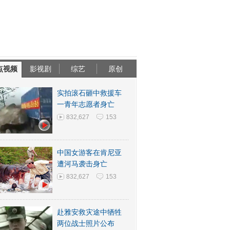
点视频
影视剧
综艺
原创
实拍滚石砸中救援车
一青年志愿者身亡
832,627
153
中国女游客在肯尼亚
遭河马袭击身亡
832,627
153
赴雅安救灾途中牺牲
两位战士照片公布