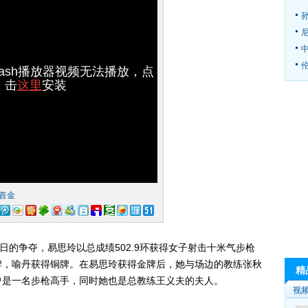
伦
lash播放器视频无法播放，点
击
这里
安装
首金
日的争夺，易思玲以总成绩502.9环获得女子射击十米气步枪
牌，喻丹获得铜牌。在易思玲获得金牌后，她与场边的教练张秋
精
曾是一名步枪高手，同时她也是总教练王义夫的夫人。
视