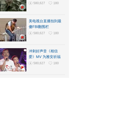
580,627
180
美电视台直播拍到最
傻FBI翻围栏
580,627
180
冲刺好声音《相信
爱》MV 为雅安祈福
580,627
180