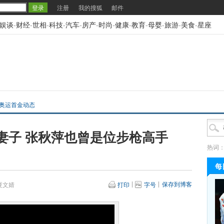
注册
我的搜狐
邮件
娱谈
-
财经
-
世相
-
科技
-
汽车
-
房产
-
时尚
-
健康
-
教育
-
母婴
-
旅游
-
美食
-
星座
2奥运首金动态
妻子 张秋萍也曾是位步枪高手
热词
每
保存到博客
夏文婧
打印
字号