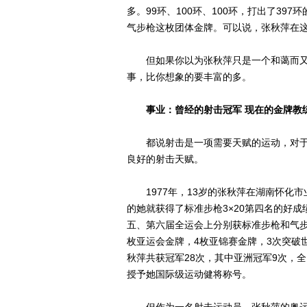
多。99环、100环、100环，打出了39
气步枪这枚团体金牌。可以说，张秋萍在
但如果你以为张秋萍只是一个和蔼而又
事，比你想象的要丰富的多。
事业：曾经的射击冠军 现在的金牌教
都说射击是一项需要天赋的运动，对于
良好的射击天赋。
1977年，13岁的张秋萍在湖南怀化市
的她就获得了标准步枪3×20第四名的好成
五、第六届全运会上分别获标准步枪和气
枚亚运会金牌，4枚亚锦赛金牌，3次突破
秋萍共获冠军28次，其中亚洲冠军9次，全
授予她国际级运动健将称号。