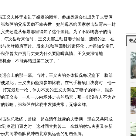
与王义夫终于走进了婚姻的殿堂。参加奥运会也成为了夫妻俩
，张秋萍的父亲因病不幸去世，她的母亲给国家射击队写来一封
王义夫还是从领导那里得知了这个噩耗。为了不影响妻子的情
后，每次岳母来信时，王义夫都主动替妻子回信。遗憾的是，在
热
萍都与奖牌擦肩而过。后来,张秋萍回到老家怀化，才得知父亲已
张秋萍曾大声责问丈夫为什么要隐瞒真情。王义夫深情地
赛机会，不能再错过第二次了。”
奥运会上的那一幕。当时，王义夫的身体状况每况愈下，脑部
即使如此，王义夫仍坚持参加比赛。在气手枪项目决赛时，他一
军。打完最后一枪，体力不支的王义夫倒在了妻子的怀中。很多
醒的王义夫，一步一步向场外走去的场景，那一刻没有人不为这
情的影响，张秋萍在比赛中发挥失常，无缘金牌。
射击队总教练，曾经一起在清华就读的夫妻俩，现在又共同成
功拿到奥运门票之时，这对同甘共苦二十余载的射坛夫妻又在新
身份共同带领队员冲击北京奥运会的射击金牌。