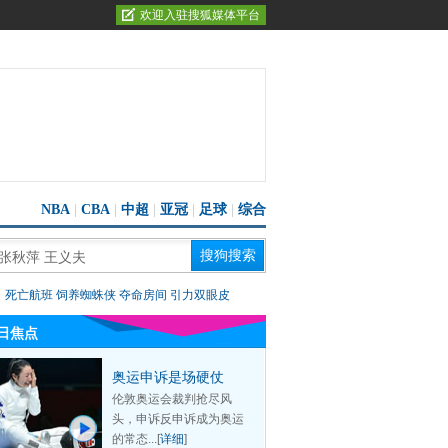
欢迎入驻搜狐媒体平台
NBA
|
CBA
|
中超
|
亚冠
|
足球
|
综合
：
死亡航班
饲养蜘蛛侠
夺命房间
引力双眼皮
日焦点
奥运申诉是场硬仗
伦敦奥运会裁判抢尽风
头，申诉反申诉成为奥运
的常态...[
详细
]