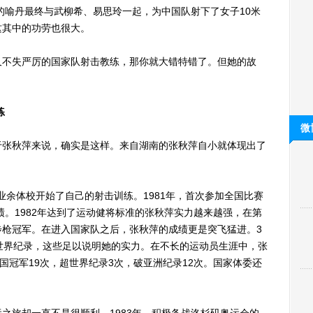
7环的喻丹最终与武柳希、易思玲一起，为中国队射下了女子10米
这其中的功劳也很大。
不失严厉的国家队射击教练，那你就大错特错了。但她的故
练
微
张秋萍来说，确实是这样。来自湖南的张秋萍自小就体现出了
业余体校开始了自己的射击训练。1981年，首次参加全国比赛
绩。1982年达到了运动健将标准的张秋萍实力越来越强，在第
步枪冠军。在进入国家队之后，张秋萍的成绩更是突飞猛进。3
世界纪录，这些足以说明她的实力。在不长的运动员生涯中，张
国冠军19次，超世界纪录3次，破亚洲纪录12次。国家体委还