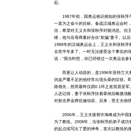
起。
1987年初，因奥运相识相知的张秋萍
一直为之奋斗的目标。备战汉城奥运会时
信，希望对王义夫和张秋萍封锁消息。但
绪，他与岳母商量好合伙“欺骗”妻子。以
1988年的汉城奥运会上，王义夫和张秋
去世半年多了。一时无法接受这个事实的
说：“我当时想，你已经错过一次奥运会参
而更让人动容的，是1996年亚特兰大
供血严重不足的他经常出现头晕的症状。
路领先，然而最终仅因0.1环之差屈居亚
人还记得，妻子张秋萍扶着晕倒后略微清
对射击界金牌伉俪动容。后来，受丈夫病
2006年，王义夫接替许海峰成为中国
为了教练。2008年，当张秋萍的弟子成
的起点续写出了爱的神奇，首次以教练的