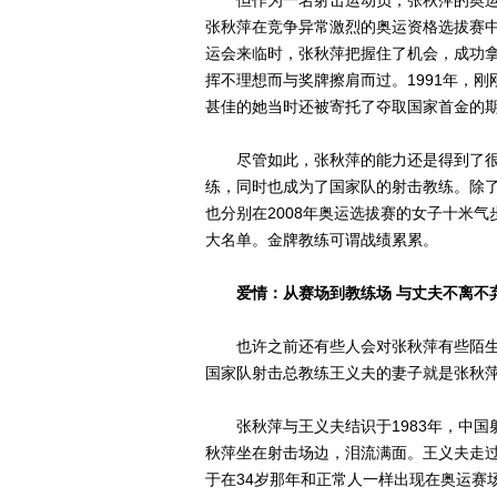
但作为一名射击运动员，张秋萍的奥运之
张秋萍在竞争异常激烈的奥运资格选拔赛中
运会来临时，张秋萍把握住了机会，成功
挥不理想而与奖牌擦肩而过。1991年，
甚佳的她当时还被寄托了夺取国家首金的
尽管如此，张秋萍的能力还是得到了很
练，同时也成为了国家队的射击教练。除
也分别在2008年奥运选拔赛的女子十米
大名单。金牌教练可谓战绩累累。
爱情：从赛场到教练场 与丈夫不离不
也许之前还有些人会对张秋萍有些陌生
国家队射击总教练王义夫的妻子就是张秋
张秋萍与王义夫结识于1983年，中国
秋萍坐在射击场边，泪流满面。王义夫走
于在34岁那年和正常人一样出现在奥运赛