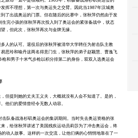
旅却一直不是很顺利。1983年，积极备战洛杉矶奥运会的
发挥不理想，第一次与奥运失之交臂。因此当1987年汉城奥
拿到了出战奥运的门票。但在随后的比赛中，张秋萍仍然由于发
刚刚生完小孩的张秋萍再次投入到了奥运会的紧张备战中，状态
期望，但此次，张秋萍再次与金牌无缘。
多人的认可。退役后的张秋萍被清华大学聘任为射击队主教
了易思玲和喻丹这两名得意门生，张秋萍的弟子赵颖慧、曹逸飞
气步枪和男子十米气步枪以积分排第二的身份，双双入选奥运会
弃
，但提到她的丈夫王义夫，大概就没有人会不知道了。是的，
萍。他们的爱情曾经令无数人动容。
射击队备战洛杉矶奥运会的集训期间。当时失去奥运资格的张
过来，给张秋萍讲述了美国残疾运动员莉莎为了冲击奥运会，终
场的动人故事。这样的一次交流，让他们俩的心悄悄地靠在了一