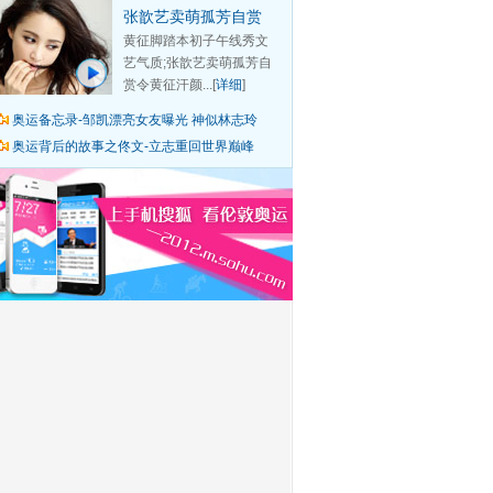
张歆艺卖萌孤芳自赏
黄征脚踏本初子午线秀文
艺气质;张歆艺卖萌孤芳自
赏令黄征汗颜...[
详细
]
奥运备忘录-邹凯漂亮女友曝光 神似林志玲
奥运背后的故事之佟文-立志重回世界巅峰