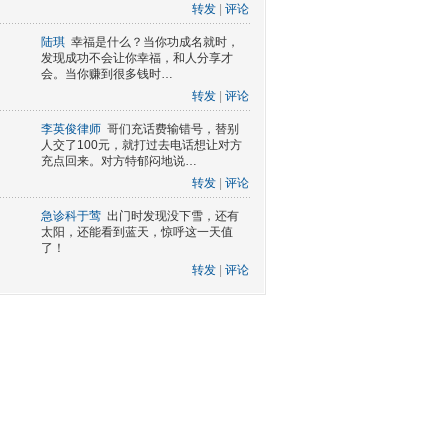
转发
|
评论
陆琪
幸福是什么？当你功成名就时，
发现成功不会让你幸福，和人分享才
会。当你赚到很多钱时…
转发
|
评论
李英俊律师
哥们充话费输错号，替别
人交了100元，就打过去电话想让对方
充点回来。对方特郁闷地说…
转发
|
评论
急诊科于莺
出门时发现没下雪，还有
太阳，还能看到蓝天，惊呼这一天值
了！
转发
|
评论