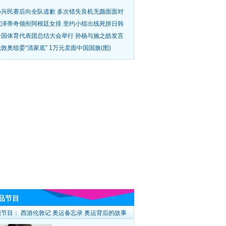
孙兴民赛后向全队道歉 多次错失良机无颜面面对
尼泽蒂奇领衔阿根廷女排 里约小组出线死拼日韩
中国体育代表团总结大会举行 孙杨与施之皓发言
敦奥组委“清家底” 1万元卖面中国国旗(图)
品节目
频节目：
西游伦敦记
奥运备忘录
奥运背后的故事