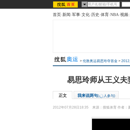
首页
-
新闻
-
军事
-
文化
-
历史
-
体育
-
NBA
-
视频
-
>
伦敦奥运易思玲夺首金
>
201
易思玲师从王义夫
正文
我来说两句
(
人参与)
2012年07月28日18:35
来源：
搜狐体育
作者：