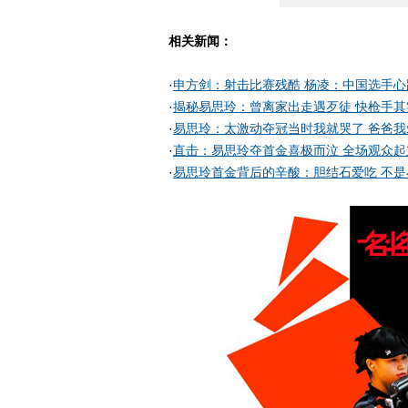
相关新闻：
·
申方剑：射击比赛残酷 杨凌：中国选手心
·
揭秘易思玲：曾离家出走遇歹徒 快枪手其
·
易思玲：太激动夺冠当时我就哭了 爸爸我
·
直击：易思玲夺首金喜极而泣 全场观众起
·
易思玲首金背后的辛酸：胆结石爱吃 不是