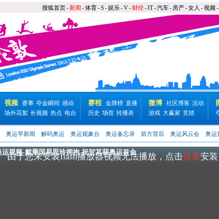
搜狐首页
-
新闻
-
体育
-
S
-
娱乐
-
V
-
财经
-
IT
-
汽车
-
房产
-
女人
-
视频
-
视频
赛程
微博
赛事
夺金瞬间
感动
金牌榜
直播
社区博客
活动
场外花絮
长视频
热点
电台
历史
场馆
转播表
游戏
大赢家
竞猜
奥运早新闻
解码奥运
奥运观象台
奥运备忘录
前方背后
奥运风云会
奥运
奥运视频-戴秉国易思玲拥抱 祝贺其获奥运首金
由于您未安装flash播放器视频无法播放，点击
这里
安装