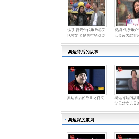
视频-曹云金代乐乐感受
视频-代乐乐介
伦敦文化 借机推销戏剧
云金装大款看
奥运背后的故事
奥运背后的故事之佟文
奥运背后的故
父母对女儿贯
奥运深度策划