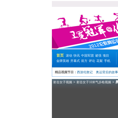
首页
滚动
快讯
中国军团
诸强
项目
金牌英雄
开幕式
前方
评论
花絮
手机
精品视频节目：
西游伦敦记
奥运背后的故事
>
> 
射击女子视频
射击女子10米气步枪视频