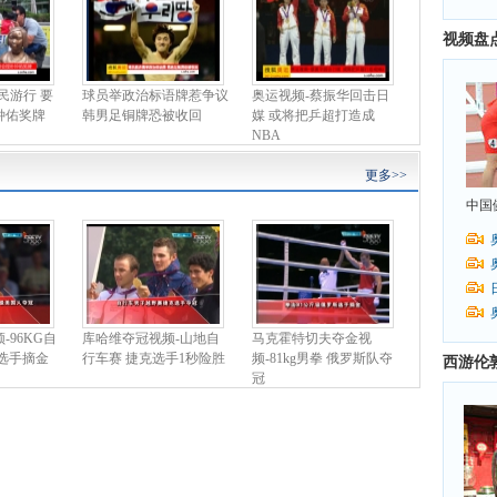
视频盘
民游行 要
球员举政治标语牌惹争议
奥运视频-蔡振华回击日
钟佑奖牌
韩男足铜牌恐被收回
媒 或将把乒超打造成
NBA
更多>>
中国
-96KG自
库哈维夺冠视频-山地自
马克霍特切夫夺金视
选手摘金
行车赛 捷克选手1秒险胜
频-81kg男拳 俄罗斯队夺
西游伦
冠