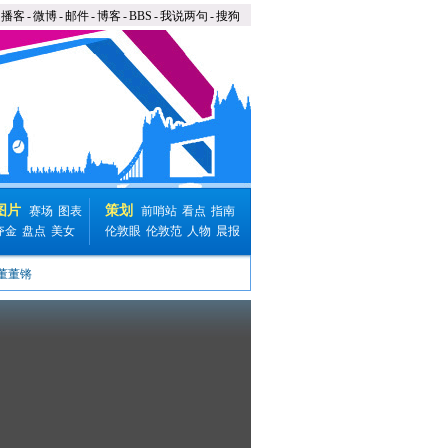
播客
-
微博
-
邮件
-
博客
-
BBS
-
我说两句
-
搜狗
图片
策划
赛场
图表
前哨站
看点
指南
夺金
盘点
美女
伦敦眼
伦敦范
人物
晨报
返回搜狐视频
董董锵