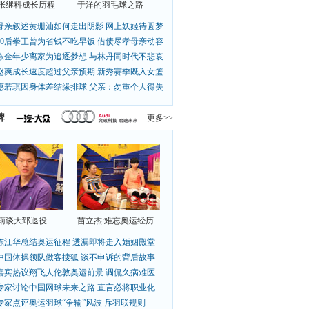
张继科成长历程
于洋的羽毛球之路
母亲叙述黄珊汕如何走出阴影 网上妖姬待圆梦
90后拳王曾为省钱不吃早饭 借债尽孝母亲动容
陈金年少离家为追逐梦想 与林丹同时代不悲哀
赵爽成长速度超过父亲预期 新秀赛季既入女篮
惠若琪因身体差结缘排球 父亲：勿重个人得失
牌
更多>>
雨谈大郅退役
苗立杰:难忘奥运经历
陈江华总结奥运征程 透漏即将走入婚姻殿堂
中国体操领队做客搜狐 谈不申诉的背后故事
嘉宾热议翔飞人伦敦奥运前景 调侃久病难医
专家讨论中国网球未来之路 直言必将职业化
专家点评奥运羽球“争输”风波 斥羽联规则