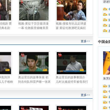
讲述
绍戏剧 曹
视频-黄征于莎莎最浪漫
视频-搜狐专区品足球盛
经典名剧
一幕 伦敦眼里俯瞰美景
宴 黄征伦敦酒吧见疯狂
更多>>
中国金
事焦刘洋
奥运背后的故事朱俊 初
奥运背后的故事黎国介
朱芳
以儿子相称
到击剑队和雷声睡一张床
儿时太顽皮经常被母亲打
更多>>