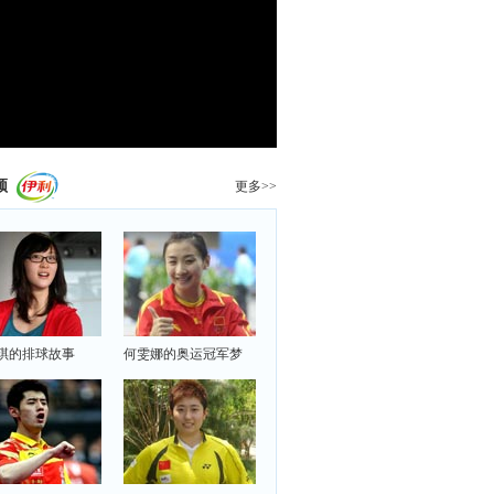
频
更多>>
琪的排球故事
何雯娜的奥运冠军梦