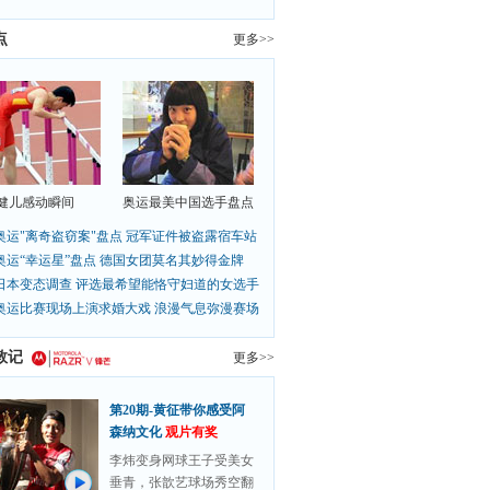
点
更多>>
健儿感动瞬间
奥运最美中国选手盘点
奥运"离奇盗窃案"盘点 冠军证件被盗露宿车站
奥运“幸运星”盘点 德国女团莫名其妙得金牌
日本变态调查 评选最希望能恪守妇道的女选手
奥运比赛现场上演求婚大戏 浪漫气息弥漫赛场
敦记
更多>>
第20期-黄征带你感受阿
森纳文化
观片有奖
李炜变身网球王子受美女
垂青，张歆艺球场秀空翻