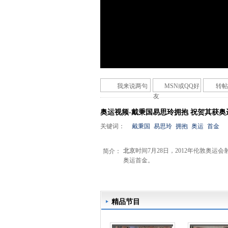
我来说两句
MSN或QQ好
转帖
友
奥运视频-戴秉国易思玲拥抱 祝贺其获奥
关键词：
戴秉国
易思玲
拥抱
奥运
首金
北京
时间7月28日，2012年伦敦奥
简介：
奥运首金。
精品节目