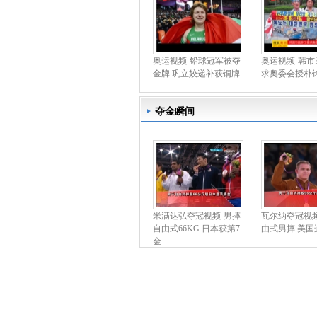
奥运视频-铅球冠军被夺
奥运视频-韩市
金牌 巩立姣递补获铜牌
求奥委会授朴
夺金瞬间
米满达弘夺冠视频-男摔
瓦尔纳夺冠视频
自由式66KG 日本获第7
由式男摔 美国
金