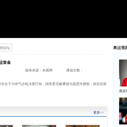
奥运视
到论坛
运首金
媒体来源：
央视网
播放次数：
运会射击女子10米气步枪决赛打响，国务委员戴秉国与易思玲拥抱，祝贺其获
惠若
更多>>