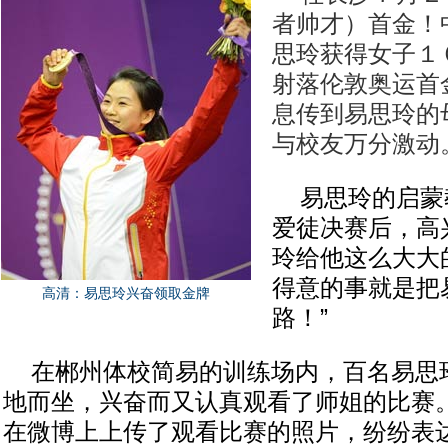
者帅才）首金！
思玲获得女子１
射落伦敦奥运首
息传到易思玲的
与校友万分激动
易思玲的启蒙
爱徒决赛后，高
玲给他这么大大
得意的事就是把
高清：易思玲兴奋领取金牌
路！”
在郴州体校简易的训练场内，百名易思
地而坐，兴奋而又认真观看了师姐的比赛
在微博上上传了观看比赛的照片，纷纷表