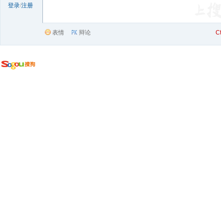
登录
/
注册
表情
辩论
C