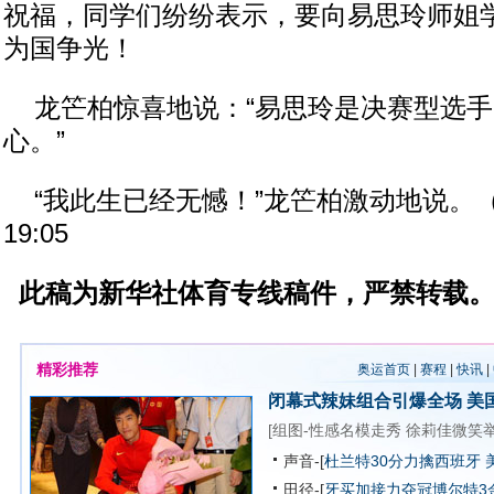
祝福，同学们纷纷表示，要向易思玲师姐
为国争光！
龙笀柏惊喜地说：“易思玲是决赛型选手
心。”
“我此生已经无憾！”龙笀柏激动地说。（完）2
19:05
此稿为新华社体育专线稿件，严禁转载
精彩推荐
奥运首页
|
赛程
|
快讯
|
闭幕式辣妹组合引爆全场
美
[
组图-性感名模走秀
徐莉佳微笑
声音-[
杜兰特30分力擒西班牙 
田径-[
牙买加接力夺冠博尔特3