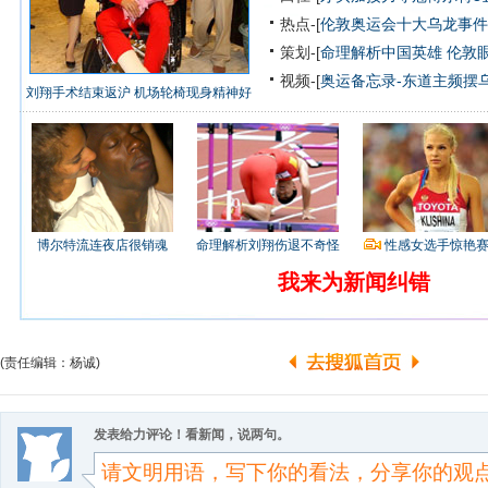
热点-[
伦敦奥运会十大乌龙事件
策划-[
命理解析中国英雄
伦敦
视频-[
奥运备忘录-东道主频摆
刘翔手术结束返沪 机场轮椅现身精神好
博尔特流连夜店很销魂
命理解析刘翔伤退不奇怪
性感女选手惊艳
我来为新闻纠错
(责任编辑：杨诚)
发表给力评论！看新闻，说两句。