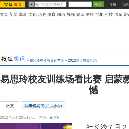
注册
我的
首页
-
新闻
-
军事
-
文化
-
历史
-
体育
-
NBA
-
视频
-
娱谈
-
财经
-
世相
-
科技
-
汽车
-
房
>
易思玲夺伦敦奥运首金
>
2012奥运首金动态
易思玲校友训练场看比赛 启蒙
憾
正文
我来说两句
(
人参与)
2012年07月28日19:05
来源：
新华社
社长沙７月２