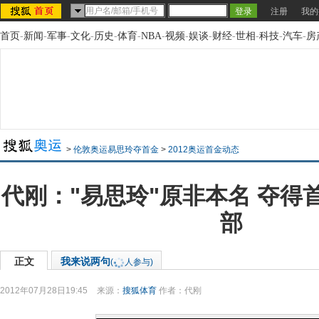
注册
我的
首页
-
新闻
-
军事
-
文化
-
历史
-
体育
-
NBA
-
视频
-
娱谈
-
财经
-
世相
-
科技
-
汽车
-
房
>
伦敦奥运易思玲夺首金
>
2012奥运首金动态
代刚："易思玲"原非本名 夺得
部
正文
我来说两句
(
人参与)
2012年07月28日19:45
来源：
搜狐体育
作者：代刚