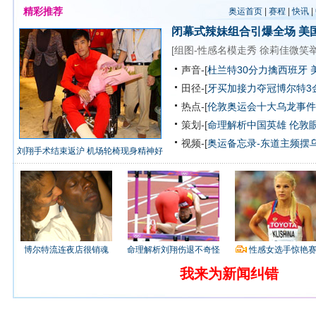
精彩推荐
奥运首页
|
赛程
|
快讯
|
闭幕式辣妹组合引爆全场
美
[
组图-性感名模走秀
徐莉佳微笑
声音-[
杜兰特30分力擒西班牙 
田径-[
牙买加接力夺冠博尔特3
热点-[
伦敦奥运会十大乌龙事件
策划-[
命理解析中国英雄
伦敦
视频-[
奥运备忘录-东道主频摆
刘翔手术结束返沪 机场轮椅现身精神好
博尔特流连夜店很销魂
命理解析刘翔伤退不奇怪
性感女选手惊艳
我来为新闻纠错