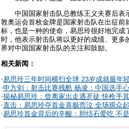
中国国家射击队总教练王义夫赛后表示
敦奥运会首枚金牌是国家射击队在出征前
标，也是一种的使命，易思玲很好地完成
时，他表示射击队将以更好的成绩、更多
界对中国国家射击队的关注和鼓励。
相关新闻：
·
易思玲三年时间横扫全球 23岁成就最年
·
申方剑：射击比赛残酷 杨凌：中国选手
·
揭秘易思玲：曾离家出走遇歹徒 快枪手
·
直击：易思玲夺首金喜极而泣 全场观众
·
易思玲首金背后的辛酸：胆结石爱吃 不