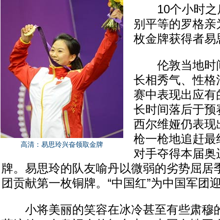
10个小时之
别平等的罗格亲
枚金牌获得者易
伦敦当地时间
长相秀气、性格
赛中表现出应有
长时间落后于预
西尔维娅仍表现
枪一枪地追赶最
高清：易思玲兴奋领取金牌
对手夺得本届奥
牌。易思玲的队友喻丹以微弱的劣势屈居
团贡献第一枚铜牌。“中国红”为中国军团迎
小将美丽的笑容在冰冷甚至有些肃穆的