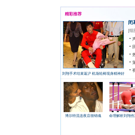
精彩推荐
闭
[
组
声
田
热
策
视
刘翔手术结束返沪 机场轮椅现身精神好
博尔特流连夜店很销魂
命理解析刘翔伤