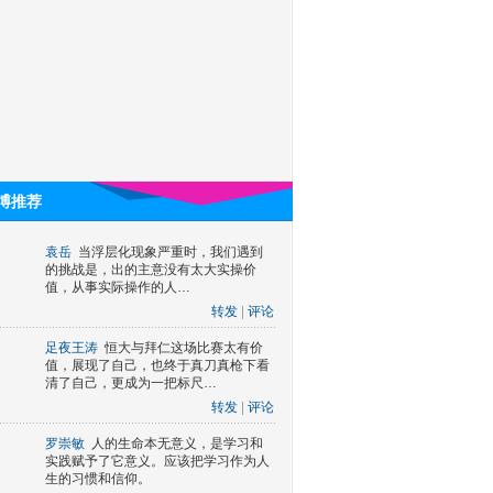
博推荐
袁岳
当浮层化现象严重时，我们遇到
的挑战是，出的主意没有太大实操价
值，从事实际操作的人…
转发
|
评论
足夜王涛
恒大与拜仁这场比赛太有价
值，展现了自己，也终于真刀真枪下看
清了自己，更成为一把标尺…
转发
|
评论
罗崇敏
人的生命本无意义，是学习和
实践赋予了它意义。应该把学习作为人
生的习惯和信仰。