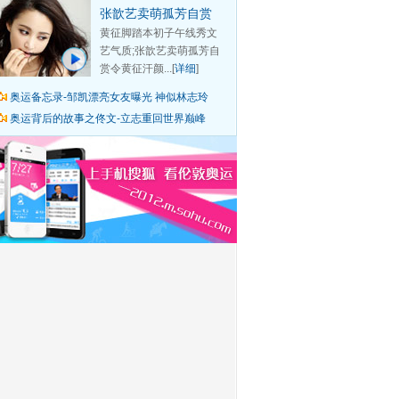
张歆艺卖萌孤芳自赏
黄征脚踏本初子午线秀文
艺气质;张歆艺卖萌孤芳自
赏令黄征汗颜...[
详细
]
奥运备忘录-邹凯漂亮女友曝光 神似林志玲
奥运背后的故事之佟文-立志重回世界巅峰