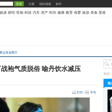
注册
我的搜狐
邮件
娱谈
-
财经
-
世相
-
科技
-
汽车
-
房产
-
时尚
-
健康
-
教育
-
母婴
-
旅游
-
美食
-
星座
2奥运首金图片
战袍气质脱俗 喻丹饮水减压
热词
每
打印
字号