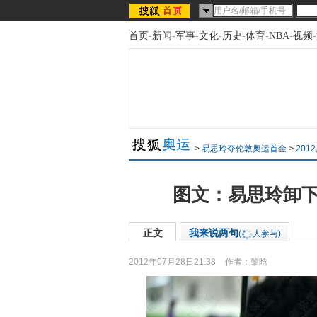
首页
-
新闻
-
军事
-
文化
-
历史
-
体育
-
NBA
-
视频
-
>
易思玲夺伦敦奥运首金
>
201
图文：易思玲卸下
正文
我来说两句
(
人参与)
2012年07月28日21:38
作者：黎晗