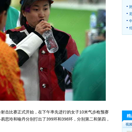
伦
会射击比赛正式开始，在下午率先进行的女子10米气步枪预赛
精
易思玲和喻丹分别打出了399环和398环，分别第二和第四，
视