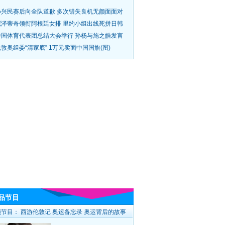
孙兴民赛后向全队道歉 多次错失良机无颜面面对
尼泽蒂奇领衔阿根廷女排 里约小组出线死拼日韩
中国体育代表团总结大会举行 孙杨与施之皓发言
敦奥组委“清家底” 1万元卖面中国国旗(图)
品节目
频节目：
西游伦敦记
奥运备忘录
奥运背后的故事