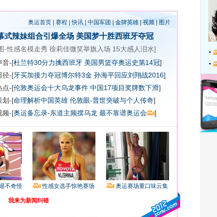
奥运首页
|
赛程
|
快讯
|
中国军团
|
金牌英雄
|
视频
|
图片
幕式辣妹组合引爆全场
美国梦十胜西班牙夺冠
图-性感名模走秀
徐莉佳微笑举旗入场
15大感人泪水
]
音-[
杜兰特30分力擒西班牙 美国男篮夺奥运史第14冠
]
径-[
牙买加接力夺冠博尔特3金
孙海平回应刘翔战2016
]
点-[
伦敦奥运会十大乌龙事件
中国17项目奖牌数下滑
]
划-[
命理解析中国英雄
伦敦眼-普世突破与个人传奇
]
频-[
奥运备忘录-东道主频摆乌龙 最不靠谱奥运会
]
退不奇怪
性感女选手惊艳赛场
奥运赛场重口味云集
我来为新闻纠错