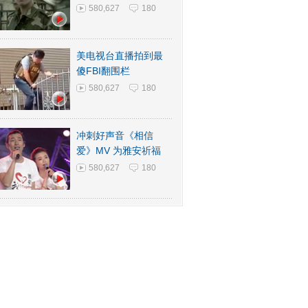
580,627
180
美电视台直播拍到最
傻FBI翻围栏
580,627
180
冲刺好声音《相信
爱》MV 为雅安祈福
580,627
180