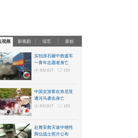
点视频
影视剧
综艺
原创
实拍滚石砸中救援车
一青年志愿者身亡
832,627
153
中国女游客在肯尼亚
遭河马袭击身亡
832,627
153
赴雅安救灾途中牺牲
两位战士照片公布