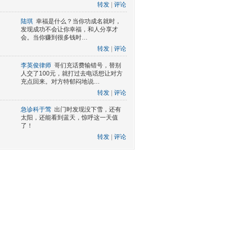
转发
|
评论
陆琪
幸福是什么？当你功成名就时，
发现成功不会让你幸福，和人分享才
会。当你赚到很多钱时…
转发
|
评论
李英俊律师
哥们充话费输错号，替别
人交了100元，就打过去电话想让对方
充点回来。对方特郁闷地说…
转发
|
评论
急诊科于莺
出门时发现没下雪，还有
太阳，还能看到蓝天，惊呼这一天值
了！
转发
|
评论