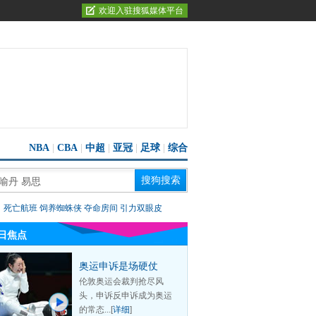
欢迎入驻搜狐媒体平台
NBA
|
CBA
|
中超
|
亚冠
|
足球
|
综合
：
死亡航班
饲养蜘蛛侠
夺命房间
引力双眼皮
日焦点
奥运申诉是场硬仗
伦敦奥运会裁判抢尽风
头，申诉反申诉成为奥运
的常态...[
详细
]