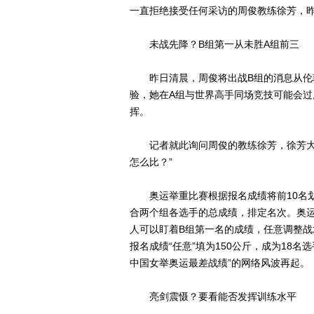
一直拒绝接受任何采访的周俊教练徐芳，
未战先降？B组第一从未胜A组前三
昨日清晨，周俊将出战B组的消息从伦敦
验，她在A组与世界高手同场竞技可能会过
挥。
记者就此询问周俊的教练徐芳，徐芳大惊
怎么比？”
奥运举重比赛根据报名成绩将前10名划入
合两个组各选手的总成绩，排定名次。奥运
人可以盯着B组第一名的成绩，任意调整
报名成绩“任意”填为150公斤，成为18
中国女举奥运最差战绩”的网络风波再起。
亮剑震慑？要看能否发挥训练水平