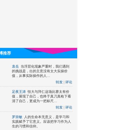
博推荐
袁岳
当浮层化现象严重时，我们遇到
的挑战是，出的主意没有太大实操价
值，从事实际操作的人…
转发
|
评论
足夜王涛
恒大与拜仁这场比赛太有价
值，展现了自己，也终于真刀真枪下看
清了自己，更成为一把标尺…
转发
|
评论
罗崇敏
人的生命本无意义，是学习和
实践赋予了它意义。应该把学习作为人
生的习惯和信仰。