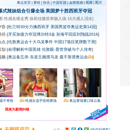
奥运首页
|
赛程
|
快讯
|
中国军团
|
金牌英雄
|
视频
|
图片
幕式辣妹组合引爆全场
美国梦十胜西班牙夺冠
图-性感名模走秀
徐莉佳微笑举旗入场
15大感人泪水
]
音-[
杜兰特30分力擒西班牙 美国男篮夺奥运史第14冠
]
径-[
牙买加接力夺冠博尔特3金
孙海平回应刘翔战2016
]
点-[
伦敦奥运会十大乌龙事件
中国17项目奖牌数下滑
]
划-[
命理解析中国英雄
伦敦眼-普世突破与个人传奇
]
频-[
奥运备忘录-东道主频摆乌龙 最不靠谱奥运会
]
退不奇怪
性感女选手惊艳赛场
奥运赛场重口味云集
我来为新闻纠错
[保存到博客]