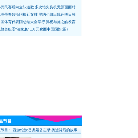
孙兴民赛后向全队道歉 多次错失良机无颜面面对
尼泽蒂奇领衔阿根廷女排 里约小组出线死拼日韩
中国体育代表团总结大会举行 孙杨与施之皓发言
敦奥组委“清家底” 1万元卖面中国国旗(图)
品节目
频节目：
西游伦敦记
奥运备忘录
奥运背后的故事