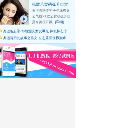
张歆艺卖萌孤芳自赏
黄征脚踏本初子午线秀文
艺气质;张歆艺卖萌孤芳自
赏令黄征汗颜...[
详细
]
奥运备忘录-邹凯漂亮女友曝光 神似林志玲
奥运背后的故事之佟文-立志重回世界巅峰