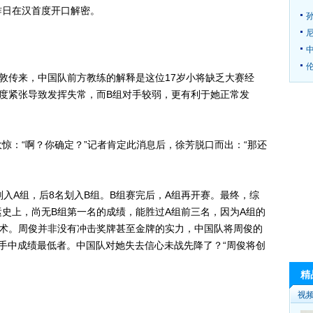
昨日在汉首度开口解密。
伦
传来，中国队前方教练的解释是这位17岁小将缺乏大赛经
度紧张导致发挥失常，而B组对手较弱，更有利于她正常发
：“啊？你确定？”记者肯定此消息后，徐芳脱口而出：“那还
A组，后8名划入B组。B组赛完后，A组再开赛。最终，综
史上，尚无B组第一名的成绩，能胜过A组前三名，因为A组的
战术。周俊并非没有冲击奖牌甚至金牌的实力，中国队将周俊的
名选手中成绩最低者。中国队对她失去信心未战先降了？“周俊将创
精
视