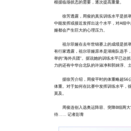
根据临场状态的需要，逐次提高重量。
徐芳透露，周俊的真实训练水平是抓举达1
中能发挥或接近发挥出这个水平，对A组
娅都会产生巨大的心理压力。
祖尔菲娅在去年世锦赛上的成绩是抓举97
有行家透露，祖尔菲娅原本是湖南队选手，
举的“海外兵团”。据说她的训练水平已达抓
力的还有中华台北队的许淑净和郭婞淳、
据徐芳介绍，周俊平时的体重略超56公
体重。对于如何在比赛中发挥训练水平，
莫及。
周俊连创入选奥运阵容、突降B组两大“意
待…… 记者彭青