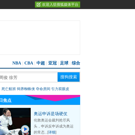
欢迎入驻搜狐媒体平台
NBA
|
CBA
|
中超
|
亚冠
|
足球
|
综合
：
死亡航班
饲养蜘蛛侠
夺命房间
引力双眼皮
日焦点
奥运申诉是场硬仗
伦敦奥运会裁判抢尽风
头，申诉反申诉成为奥运
的常态...[
详细
]