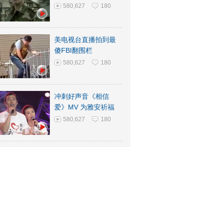
580,627
180
美电视台直播拍到最
傻FBI翻围栏
580,627
180
冲刺好声音《相信
爱》MV 为雅安祈福
580,627
180