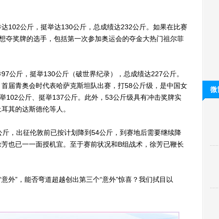
02公斤，挺举达130公斤，总成绩达232公斤。如果在比赛
中想夺奖牌的选手，包括第一次参加奥运会的夺金大热门祖尔菲
公斤，挺举130公斤（破世界纪录），总成绩达227公斤。
首届青奥会时代表哈萨克斯坦队出赛，打58公斤级，是中国女
微
举102公斤、挺举137公斤。此外，53公斤级具有冲击奖牌实
土耳其的达斯德伦等人。
斤，出征伦敦前已按计划降到54公斤，到赛地后需要继续降
徐芳也已一一面授机宜。至于赛前状况和B组战术，徐芳已鞭长
外”，能否弯道超越创出第三个“意外”惊喜？我们拭目以