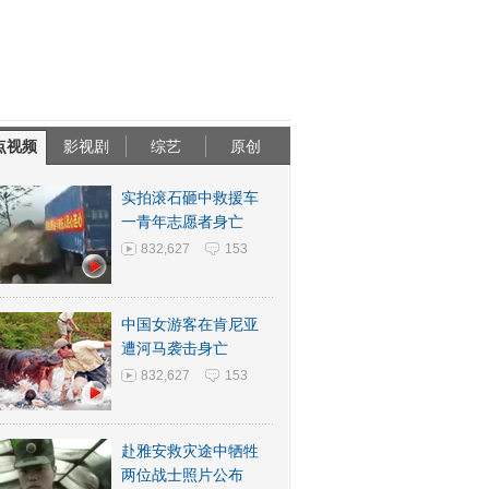
点视频
影视剧
综艺
原创
实拍滚石砸中救援车
一青年志愿者身亡
832,627
153
中国女游客在肯尼亚
遭河马袭击身亡
832,627
153
赴雅安救灾途中牺牲
两位战士照片公布