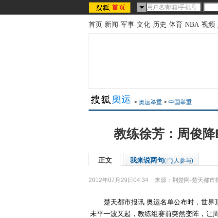
首页
-
新闻
-
军事
-
文化
-
历史
-
体育
-
NBA
-
视频
-
>
奥运举重
>
中国举重
教练徐芳：周俊降
正文
我来说两句
(
人参与)
2012年07月29日04:34
来源：
荆楚网-楚天都市
楚天都市报讯 奥运名单公布时，世界顶
未平一波又起，教练组赛前突然变阵，让