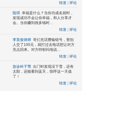
转发
|
评论
陆琪
幸福是什么？当你功成名就时，
发现成功不会让你幸福，和人分享才
会。当你赚到很多钱时…
转发
|
评论
李英俊律师
哥们充话费输错号，替别
人交了100元，就打过去电话想让对方
充点回来。对方特郁闷地说…
转发
|
评论
急诊科于莺
出门时发现没下雪，还有
太阳，还能看到蓝天，惊呼这一天值
了！
转发
|
评论