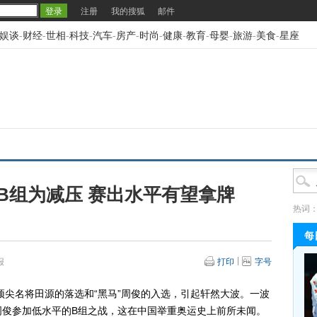
注册
我的搜狐
邮件
娱谈
-
财经
-
世相
-
科技
-
汽车
-
房产
-
时尚
-
健康
-
教育
-
母婴
-
旅游
-
美食
-
星座
B组为减压 赛出水平有望拿牌
热词
每
报
打印
字号
尖名将田源的落选和“黑马”周俊的入选，引起轩然大波。一波
周俊参加低水平的B组之战，这在中国举重奥运史上前所未闻。