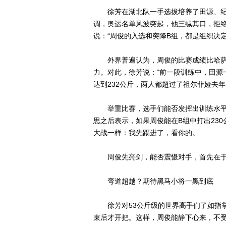
徐芳在湖北队一手选拔培养了田源、纪静
调，奥运名单风波突起，他三缄其口，拒
说：“周俊的入选和突降B组，都是组织决
外界普遍认为，周俊的比赛成绩比哈萨克
力。对此，徐芳说：“前一段训练中，田源
达到232公斤，两人都超过了祖尔菲娅去年
举重比赛，选手们能否发挥出训练水平
思之后表示，如果周俊能在B组中打出23
大战一样：我先踢进了，看你的。
周俊先亮剑，能否震慑对手，首先在于
弯道超越？期待黑马小将一黑到底
徐芳对53公斤级的世界高手们了如指掌
束后才开把。这样，周俊能静下心来，不