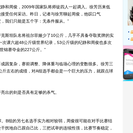
和周俊，2009年国家队将师徒四人一起调入。徐芳历来低
绝接受任何采访。昨日，记者与徐芳聊起周俊，他叹口气
定，我们只能是五个字：无条件服从。”
斯坦队名将祖尔菲娅少了10公斤，几乎不具备夺取奖牌的实
一次课六超48公斤级世界纪录，53公斤级的纪静和周俊也多次
世锦赛夺金的227公斤。”
成因复杂，赛前调整、降体重与临场心理的变数很多。徐芳三
0公斤左右的成绩，对A组选手都会是一个巨大的压力，就跟点球
亮出的剑是否具有足够的杀气。
。B组的另七名选手实力相对较弱，周俊很可能在对手比赛结
受干扰地自己跟自己比，三把试举的连续性强，比赛节奏稳定，