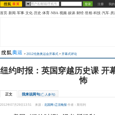
注册
我的
首页
-
新闻
-
军事
-
文化
-
历史
-
体育
-
NBA
-
视频
-
娱谈
-
财经
-
世相
-
科技
-
汽车
-
房
>
2012伦敦奥运会开幕式
>
开幕式评论
纽约时报：英国穿越历史课 开
怖
正文
我来说两句
(
人参与)
2012年07月29日13:51
来源：
北国网-辽沈晚报
作者：斯坦利