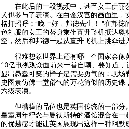
在此后的一段视频中，甚至女王伊丽莎
犬也参与了表演。在白金汉宫的画面里，女
格打招呼：“晚上好，邦德先生！ ”在邦
色礼服的女王的替身乘坐直升飞机抵达奥
空，然后和邦德一起从直升飞机上跳伞进
很难想象世界上还有哪一个国家会像英
10亿电视观众面前来一番自嘲。要知道，
显出愚蠢可笑的样子是需要勇气的；现场
史图景仿佛一堂俗气的万花筒似的历史课
六级表演。
但糟糕的品位也是英国传统的一部分。
皇室周年纪念与曼彻斯特的酒馆混合在一
的优越感才能让英国展现出这样一种幽默