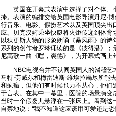
英国在开幕式表演中选择了对个体、个
捧。表演的编排交给英国电影导演丹尼·博
行音乐、电影、假扮艺术以及英国顶尖出
应。贝克汉姆乘坐快艇将火炬传递到体育场
以狄更斯人物的形象朗诵《暴风雨》的诗句
系列的创作者罗琳诵读的是《彼得潘》；最
尼高歌一曲《嘿，裘德》，为开幕式画上
NBC电视台并不认同英国人的滑稽艺术
马特·劳威尔和梅雷迪斯·维埃拉竭尽所能
和疯癫，但他们有时候也力不从心，他们
于言表。在其中一幕里，医院的场景演变
当时一个假婴儿悬浮在一张床上。看到这
自禁地说：“我不知道这应该用可爱还是恐怖