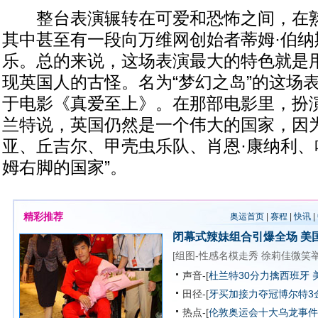
整台表演辗转在可爱和恐怖之间，在熟
其中甚至有一段向万维网创始者蒂姆·伯纳
乐。总的来说，这场表演最大的特色就是
现英国人的古怪。名为“梦幻之岛”的这场
于电影《真爱至上》。在那部电影里，扮演
兰特说，英国仍然是一个伟大的国家，因为
亚、丘吉尔、甲壳虫乐队、肖恩·康纳利、
姆右脚的国家”。
精彩推荐
奥运首页
|
赛程
|
快讯
|
闭幕式辣妹组合引爆全场
美
[
组图-性感名模走秀
徐莉佳微笑
声音-[
杜兰特30分力擒西班牙 
田径-[
牙买加接力夺冠博尔特3
热点-[
伦敦奥运会十大乌龙事件