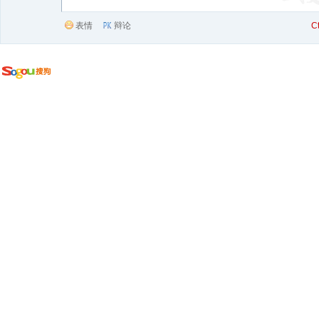
表情
辩论
C