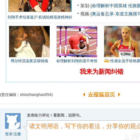
策划-[
命理解析中国英雄
伦敦
视频-[
奥运备忘录-东道主频摆
刘翔手术结束返沪 机场轮椅现身精神好
博尔特流连夜店很销魂
命理解析刘翔伤退不奇怪
性感女选手惊艳
我来为新闻纠错
(责任编辑：shixizhanghao054)
发表给力评论！看新闻，说两句。
登录
/
注册