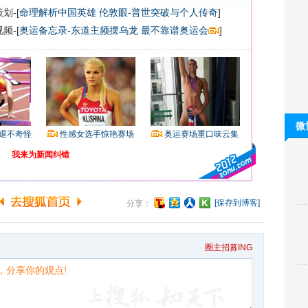
划-[
命理解析中国英雄
伦敦眼-普世突破与个人传奇
]
频-[
奥运备忘录-东道主频摆乌龙 最不靠谱奥运会
]
微
退不奇怪
性感女选手惊艳赛场
奥运赛场重口味云集
我来为新闻纠错
[保存到博客]
分享：
圈主招募ING