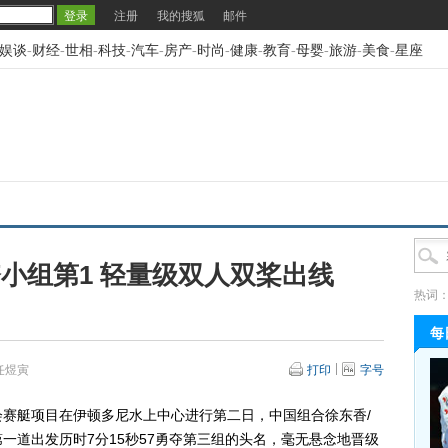
注册
我的搜狐
邮件
娱谈
-
财经
-
世相
-
科技
-
汽车
-
房产
-
时尚
-
健康
-
教育
-
母婴
-
旅游
-
美食
-
星座
小组第1 轻量级双人双桨出线
热词
每
任煜寅
打印
字号
会赛艇项目在伊顿多尼水上中心进行第二日，中国组合徐东香/
一道出发历时7分15秒57勇夺第三组的头名，毫无悬念地晋级