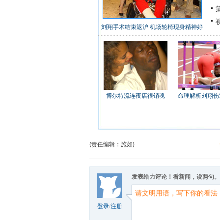
策
视
刘翔手术结束返沪 机场轮椅现身精神好
博尔特流连夜店很销魂
命理解析刘翔伤
(责任编辑：施如)
发表给力评论！看新闻，说两句。
登录
/
注册