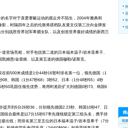
名字对于喜爱赛艇运动的观众并不陌生，2004年雅典和
的身影，时隔四年之后的伦敦将搭档队友黄文仪第三次向金牌发
伦
站分别战胜世界冠军希腊女队，以及创造世界最好成绩的新西兰
道登场亮相，对手包括第二道的日本福本温子/岩本亚希子、
国凯姆恩/金蓉姬、以及第五道的德国穆勒/诺斯克。
前500米成绩是1分44秒16暂时排名第一位，领先德国（1
秒08、韩国（1分47秒68）3秒52、日本（1分48秒55）4秒
35秒50巩固住领先优势，将用时差距扩大到德国0秒73、韩国6
升到5分26秒36，分别领先德国2.23秒、韩国10秒47、日
精
点，中国组合最终是以7分15秒57率先撞线锁定第三组头名，携手排
）直接出线；而排名第三至五位的日本福本温子/岩本亚希子（7分
视
秒98）和越南范氏海/范氏草（7分50秒06）则是晋级复活赛。