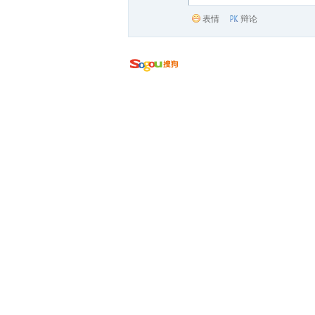
表情
辩论