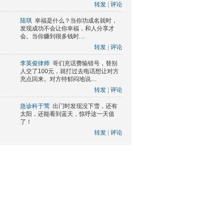
转发
|
评论
陆琪
幸福是什么？当你功成名就时，
发现成功不会让你幸福，和人分享才
会。当你赚到很多钱时…
转发
|
评论
李英俊律师
哥们充话费输错号，替别
人交了100元，就打过去电话想让对方
充点回来。对方特郁闷地说…
转发
|
评论
急诊科于莺
出门时发现没下雪，还有
太阳，还能看到蓝天，惊呼这一天值
了！
转发
|
评论