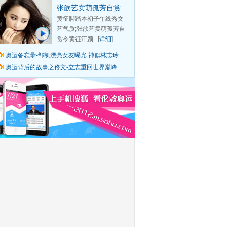
张歆艺卖萌孤芳自赏
黄征脚踏本初子午线秀文
艺气质;张歆艺卖萌孤芳自
赏令黄征汗颜...[
详细
]
奥运备忘录-邹凯漂亮女友曝光 神似林志玲
奥运背后的故事之佟文-立志重回世界巅峰