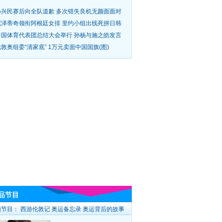
孙兴民赛后向全队道歉 多次错失良机无颜面面对
尼泽蒂奇领衔阿根廷女排 里约小组出线死拼日韩
中国体育代表团总结大会举行 孙杨与施之皓发言
敦奥组委“清家底” 1万元卖面中国国旗(图)
品节目
频节目：
西游伦敦记
奥运备忘录
奥运背后的故事