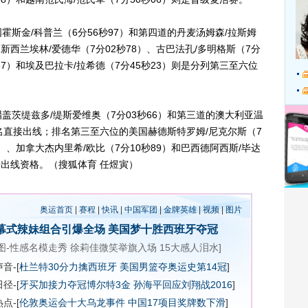
金/科普兰（6分56秒97）和第四道的丹麦汤姆森/拉斯姆
新西兰埃林/爱德华（7分02秒78）、古巴法孔/多明格斯（7分
秒37）和埃及巴拉卡/拉希德（7分45秒23）则是分列第三至六位
缇兹多/缇斯爱维奥（7分03秒66）和第三道的澳大利亚温
两名直接出线；排名第三至六位的美国赫德斯特罗姆/尼克尔斯（7
9）、加拿大杰内里希/欧比（7分10秒89）和巴西德阿西斯/毕达
争出线资格。（搜狐体育 任煜寅）
奥运首页
|
赛程
|
快讯
|
中国军团
|
金牌英雄
|
视频
|
图片
幕式辣妹组合引爆全场
美国梦十胜西班牙夺冠
图-性感名模走秀
徐莉佳微笑举旗入场
15大感人泪水
]
音-[
杜兰特30分力擒西班牙 美国男篮夺奥运史第14冠
]
径-[
牙买加接力夺冠博尔特3金
孙海平回应刘翔战2016
]
点-[
伦敦奥运会十大乌龙事件
中国17项目奖牌数下滑
]