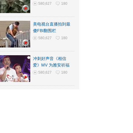
580,627
180
美电视台直播拍到最
傻FBI翻围栏
580,627
180
冲刺好声音《相信
爱》MV 为雅安祈福
580,627
180