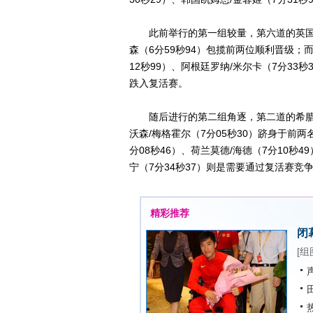
此前举行的第一组较量，第六道的英国霍斯
森（6分59秒94）包揽前两位顺利晋级；而
12秒99）、阿根廷罗纳/米尔卡（7分33
跌入复活赛。
随后进行的第二组角逐，第二道的希腊盖茨
沃森/梅格霍尔（7分05秒30）跻身于前
分08秒46）、荷兰莫德/海德（7分10秒4
宁（7分34秒37）则是需要通过复活赛竞
精彩推荐
闭
[
组
声
田
热