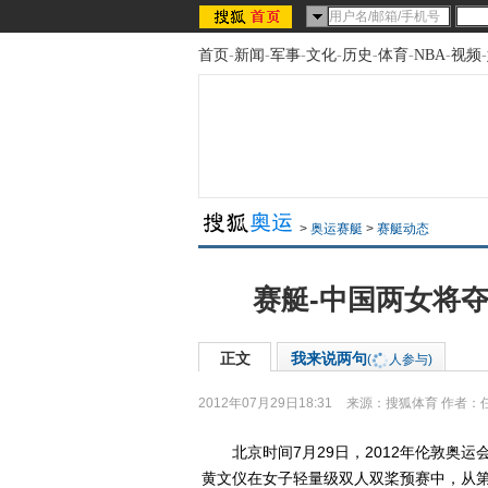
首页
-
新闻
-
军事
-
文化
-
历史
-
体育
-
NBA
-
视频
-
>
奥运赛艇
>
赛艇动态
赛艇-中国两女将夺
正文
我来说两句
(
人参与)
2012年07月29日18:31
来源：
搜狐体育
作者：
北京时间7月29日，2012年伦敦奥运
黄文仪在女子轻量级双人双桨预赛中，从第