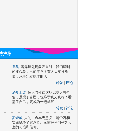
博推荐
袁岳
当浮层化现象严重时，我们遇到
的挑战是，出的主意没有太大实操价
值，从事实际操作的人…
转发
|
评论
足夜王涛
恒大与拜仁这场比赛太有价
值，展现了自己，也终于真刀真枪下看
清了自己，更成为一把标尺…
转发
|
评论
罗崇敏
人的生命本无意义，是学习和
实践赋予了它意义。应该把学习作为人
生的习惯和信仰。