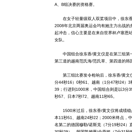
A、B组决赛的资格赛。
在女子轻量级双人双桨项目中，徐东香的
2008年北京两届奥运会均有她主力出战
起冲击，信心主要是在来自世界杯卢塞恩
女队。
中国组合徐东香/黄文仪是在第三组第一
第三道的越南范氏海/范氏草、第四道的韩
第三组比赛发令枪响后，徐东香/黄文仪在
分44秒16）0秒61、越南（1分47秒24）3
39；行进到1000米，中国组合则是以3分
秒57、日本7秒72、越南11秒65。
1500米过后，徐东香/黄文仪将成绩稳步提
本11秒51、越南24秒22；2000米终
名第二的德国穆勒/诺斯克（7分19秒24
30秒29）、韩国凯姆恩/金蓉姬（7分31