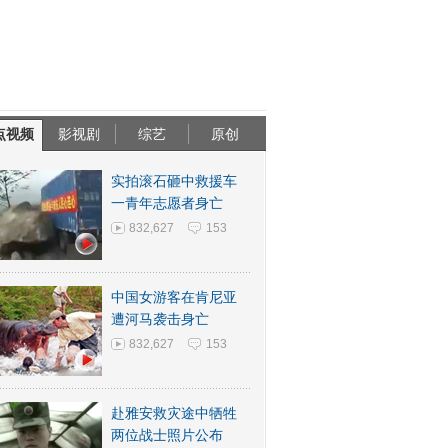
点视频
影视剧
综艺
原创
实拍滚石砸中救援车
一青年志愿者身亡
832,627
153
中国女游客在肯尼亚
遭河马袭击身亡
832,627
153
赴雅安救灾途中牺牲
两位战士照片公布