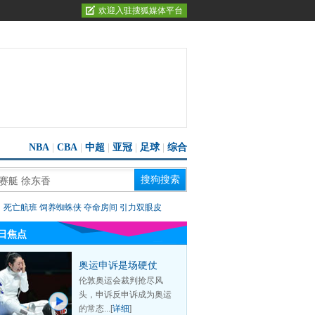
欢迎入驻搜狐媒体平台
NBA
|
CBA
|
中超
|
亚冠
|
足球
|
综合
：
死亡航班
饲养蜘蛛侠
夺命房间
引力双眼皮
日焦点
奥运申诉是场硬仗
伦敦奥运会裁判抢尽风
头，申诉反申诉成为奥运
的常态...[
详细
]