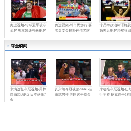
奥运视频-铅球冠军被夺
奥运视频-韩市民游行 要
球员举政治标语牌惹
金牌 巩立姣递补获铜牌
求奥委会授朴钟佑奖牌
韩男足铜牌恐被收回
夺金瞬间
米满达弘夺冠视频-男摔
瓦尔纳夺冠视频-96KG自
库哈维夺冠视频-山
自由式66KG 日本获第7
由式男摔 美国选手摘金
行车赛 捷克选手1秒
金