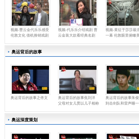
视频-曹云金代乐乐感受
视频-代乐乐介绍戏剧 曹
视频-黄征于莎莎最
伦敦文化 借机推销戏剧
云金装大款看经典名剧
一幕 伦敦眼里俯瞰
奥运背后的故事
奥运背后的故事之佟文
奥运背后的故事焦刘洋
奥运背后的故事朱俊
父母对女儿贯以儿子相称
到击剑队和雷声睡一
奥运深度策划