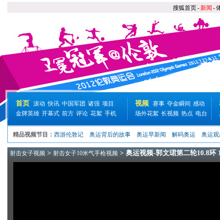
搜狐首页
-
新闻
-
首页
视频
滚动
快讯
中国军团
诸强
项目
赛事
夺金瞬间
感动
金牌英雄
开幕式
前方
评论
花絮
手机
场外花絮
长视频
热点
电台
精品视频节目：
西游伦敦记
奥运背后的故事
奥运早新闻
解码奥运
奥运观
>
> 奥运视频-郭文珺第二轮10.8环
射击女子视频
射击女子10米气手枪视频