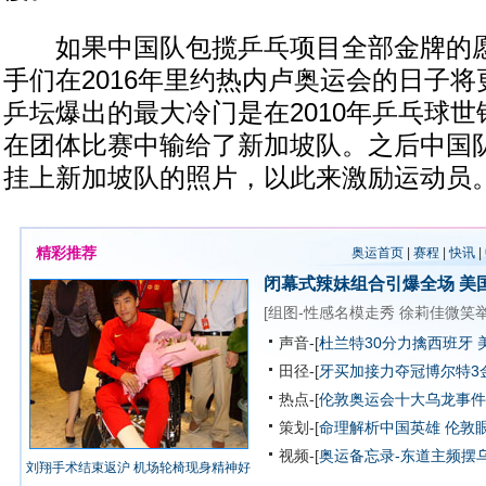
如果中国队包揽乒乓项目全部金牌的愿
手们在2016年里约热内卢奥运会的日子
乒坛爆出的最大冷门是在2010年乒乓球
在团体比赛中输给了新加坡队。之后中国
挂上新加坡队的照片，以此来激励运动员
精彩推荐
奥运首页
|
赛程
|
快讯
|
闭幕式辣妹组合引爆全场
美
[
组图-性感名模走秀
徐莉佳微笑
声音-[
杜兰特30分力擒西班牙 
田径-[
牙买加接力夺冠博尔特3
热点-[
伦敦奥运会十大乌龙事件
策划-[
命理解析中国英雄
伦敦
视频-[
奥运备忘录-东道主频摆
刘翔手术结束返沪 机场轮椅现身精神好