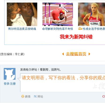
博尔特流连夜店很销魂
命理解析刘翔伤退不奇怪
性感女选手惊艳
我来为新闻纠错
(责任编辑：常仁豪)
发表给力评论！看新闻，说两句。
登录
/
注册
表情
辩论
C