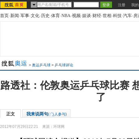
注册
我的
首页
-
新闻
-
军事
-
文化
-
历史
-
体育
-
NBA
-
视频
-
娱谈
-
财经
-
世相
-
科技
-
汽车
-
房
>
奥运乒乓球
>
乒乓球评论
路透社：伦敦奥运乒乓球比赛 
了
正文
我来说两句
(
人参与)
2012年07月29日22:21
来源：
环球网