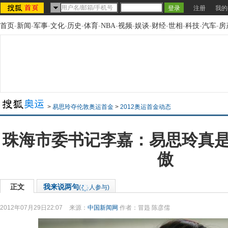
注册
我的
首页
-
新闻
-
军事
-
文化
-
历史
-
体育
-
NBA
-
视频
-
娱谈
-
财经
-
世相
-
科技
-
汽车
-
房
>
易思玲夺伦敦奥运首金
>
2012奥运首金动态
珠海市委书记李嘉：易思玲真
傲
正文
我来说两句
(
人参与)
2012年07月29日22:07
来源：
中国新闻网
作者：冒韪 陈彦儒