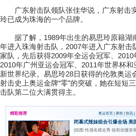
广东射击队领队张佳华说，广东射击实
玲已成为珠海的一个品牌。
据了解，1989年出生的易思玲原籍湖南
年进入珠海射击队，2007年进入广东射
家队，先后获得2009年全运会冠军、201
2010年广州亚运会冠军、2011年世界杯
新世界纪录。易思玲28日获得的伦敦奥运
射击史上奥运金牌“零”的突破，她在短短
击队第二位大满贯得主。
精彩推荐
奥运首页
|
赛程
|
快讯
|
闭幕式辣妹组合引爆全场
美
[
组图-性感名模走秀
徐莉佳微笑