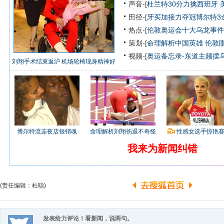
声音-[
杜兰特30分力擒西班牙 
田径-[
牙买加接力夺冠博尔特3
热点-[
伦敦奥运会十大乌龙事件
策划-[
命理解析中国英雄
伦敦
视频-[
奥运备忘录-东道主频摆
刘翔手术结束返沪 机场轮椅现身精神好
博尔特流连夜店很销魂
命理解析刘翔伤退不奇怪
性感女选手惊艳
我来为新闻纠错
(责任编辑：杜聪)
发表给力评论！看新闻，说两句。