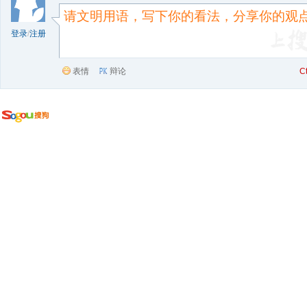
登录
/
注册
表情
辩论
C