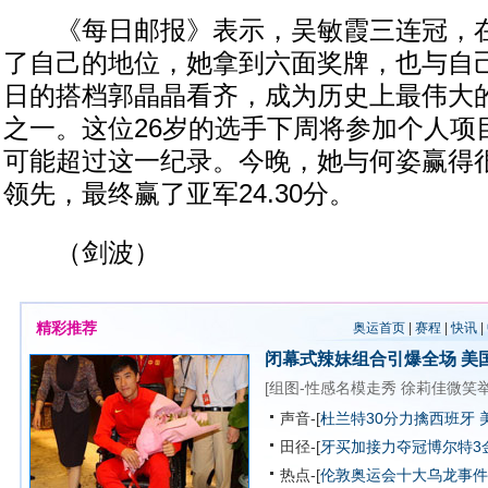
《每日邮报》表示，吴敏霞三连冠，在
了自己的地位，她拿到六面奖牌，也与自
日的搭档郭晶晶看齐，成为历史上最伟大
之一。这位26岁的选手下周将参加个人项
可能超过这一纪录。今晚，她与何姿赢得
领先，最终赢了亚军24.30分。
（剑波）
精彩推荐
奥运首页
|
赛程
|
快讯
|
闭幕式辣妹组合引爆全场
美
[
组图-性感名模走秀
徐莉佳微笑
声音-[
杜兰特30分力擒西班牙 
田径-[
牙买加接力夺冠博尔特3
热点-[
伦敦奥运会十大乌龙事件