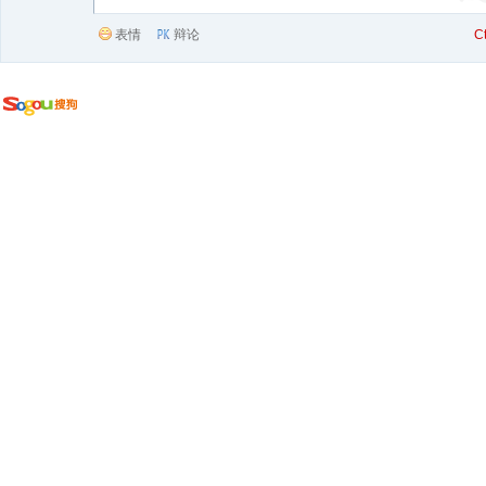
表情
辩论
C