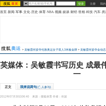
注册
我的
首页
-
新闻
-
军事
-
文化
-
历史
-
体育
-
NBA
-
视频
-
娱谈
-
财经
-
世相
-
科技
-
汽车
-
房
>
吴敏霞何姿夺伦敦奥运女子双人3米板金牌
>
吴敏霞何姿夺金动态
英媒体：吴敏霞书写历史 成最
一
正文
我来说两句
(
人参与)
2012年07月30日06:40
来源：
搜狐体育
作者：剑波