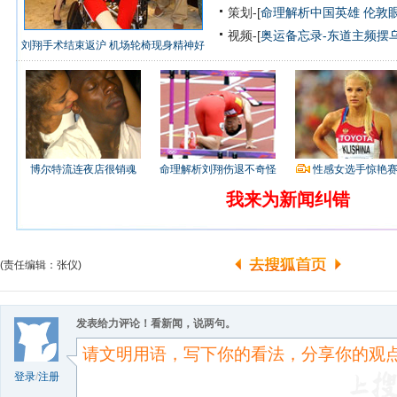
策划-[
命理解析中国英雄
伦敦
视频-[
奥运备忘录-东道主频摆
刘翔手术结束返沪 机场轮椅现身精神好
博尔特流连夜店很销魂
命理解析刘翔伤退不奇怪
性感女选手惊艳
我来为新闻纠错
(责任编辑：张仪)
发表给力评论！看新闻，说两句。
登录
/
注册