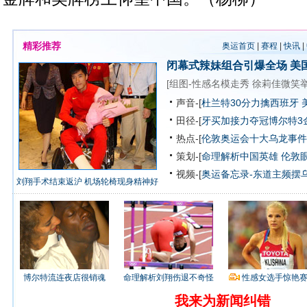
精彩推荐
奥运首页
|
赛程
|
快讯
|
闭幕式辣妹组合引爆全场
美
[
组图-性感名模走秀
徐莉佳微笑
声音-[
杜兰特30分力擒西班牙 
田径-[
牙买加接力夺冠博尔特3
热点-[
伦敦奥运会十大乌龙事件
策划-[
命理解析中国英雄
伦敦
视频-[
奥运备忘录-东道主频摆
刘翔手术结束返沪 机场轮椅现身精神好
博尔特流连夜店很销魂
命理解析刘翔伤退不奇怪
性感女选手惊艳
我来为新闻纠错