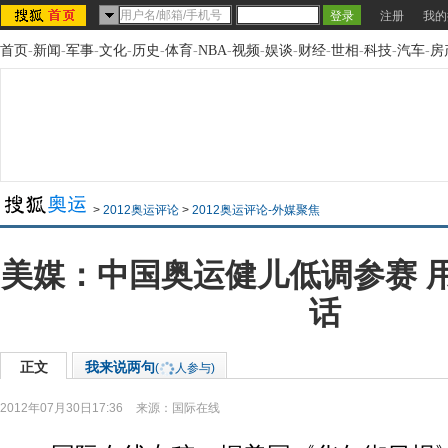
注册
我的
首页
-
新闻
-
军事
-
文化
-
历史
-
体育
-
NBA
-
视频
-
娱谈
-
财经
-
世相
-
科技
-
汽车
-
房
>
2012奥运评论
>
2012奥运评论-外媒聚焦
美媒：中国奥运健儿低调参赛 
话
正文
我来说两句
(
人参与)
2012年07月30日17:36
来源：
国际在线