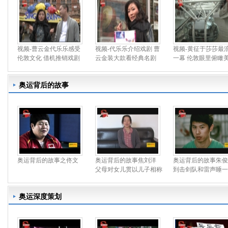
视频-曹云金代乐乐感受
视频-代乐乐介绍戏剧 曹
视频-黄征于莎莎最
伦敦文化 借机推销戏剧
云金装大款看经典名剧
一幕 伦敦眼里俯瞰
奥运背后的故事
奥运背后的故事之佟文
奥运背后的故事焦刘洋
奥运背后的故事朱俊
父母对女儿贯以儿子相称
到击剑队和雷声睡一
奥运深度策划