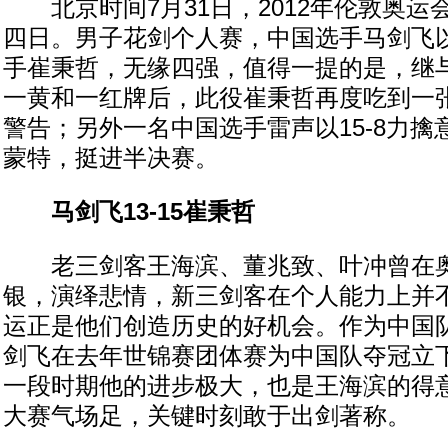
北京时间7月31日，2012年伦敦奥运
四日。男子花剑个人赛，中国选手马剑飞以1
手崔秉哲，无缘四强，值得一提的是，继
一黄和一红牌后，此役崔秉哲再度吃到一
警告；另外一名中国选手雷声以15-8力
蒙特，挺进半决赛。
马剑飞13-15崔秉哲
老三剑客王海滨、董兆致、叶冲曾在奥
银，演绎悲情，新三剑客在个人能力上并
运正是他们创造历史的好机会。作为中国
剑飞在去年世锦赛团体赛为中国队夺冠立
一段时期他的进步极大，也是王海滨的得
大赛气场足，关键时刻敢于出剑著称。