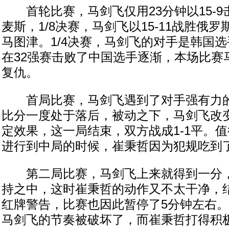
首轮比赛，马剑飞仅用23分钟以15-9
麦斯，1/8决赛，马剑飞以15-11战胜俄
马图津。1/4决赛，马剑飞的对手是韩国
在32强赛击败了中国选手逐渐，本场比赛
复仇。
首局比赛，马剑飞遇到了对手强有力的
比分一度处于落后，被动之下，马剑飞改
定效果，这一局结束，双方战成1-1平。
进行到中局的时候，崔秉哲因为犯规吃到
第二局比赛，马剑飞上来就得到一分，
持之中，这时崔秉哲的动作又不太干净，
红牌警告，比赛也因此暂停了5分钟左右
马剑飞的节奏被破坏了，而崔秉哲打得积