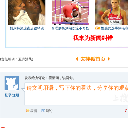
博尔特流连夜店很销魂
命理解析刘翔伤退不奇怪
性感女选手惊艳
我来为新闻纠错
(责任编辑：五月清风)
发表给力评论！看新闻，说两句。
登录
/
注册
表情
辩论
C