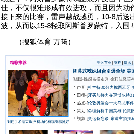
佳，不仅很难形成有效进攻，而且因为动
接下来的比赛，雷声越战越勇，10-8后送出
波，从而以15-8轻取阿斯普罗蒙特，入围
（搜狐体育 万筠）
精彩推荐
奥运首页
|
赛程
|
快讯
|
闭幕式辣妹组合引爆全场
美
[
组图-性感名模走秀
徐莉佳微笑
声音-[
杜兰特30分力擒西班牙 
田径-[
牙买加接力夺冠博尔特3
热点-[
伦敦奥运会十大乌龙事件
策划-[
命理解析中国英雄
伦敦
视频-[
奥运备忘录-东道主频摆
刘翔手术结束返沪 机场轮椅现身精神好