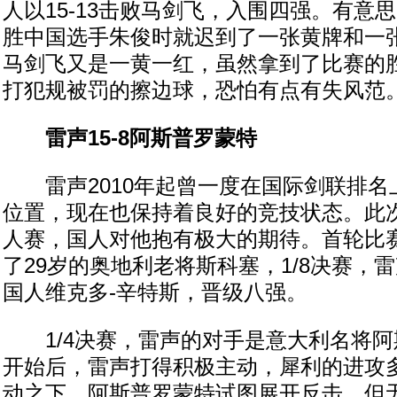
人以15-13击败马剑飞，入围四强。有意
胜中国选手朱俊时就迟到了一张黄牌和一
马剑飞又是一黄一红，虽然拿到了比赛的
打犯规被罚的擦边球，恐怕有点有失风范
雷声15-8阿斯普罗蒙特
雷声2010年起曾一度在国际剑联排名
位置，现在也保持着良好的竞技状态。此
人赛，国人对他抱有极大的期待。首轮比赛
了29岁的奥地利老将斯科塞，1/8决赛，雷
国人维克多-辛特斯，晋级八强。
1/4决赛，雷声的对手是意大利名将阿
开始后，雷声打得积极主动，犀利的进攻
动之下，阿斯普罗蒙特试图展开反击，但