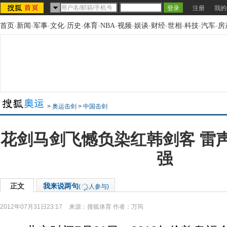
注册
我的
首页
-
新闻
-
军事
-
文化
-
历史
-
体育
-
NBA
-
视频
-
娱谈
-
财经
-
世相
-
科技
-
汽车
-
房
>
奥运击剑
>
中国击剑
花剑马剑飞憾负染红韩剑客 雷
强
正文
我来说两句
(
人参与)
2012年07月31日23:17
来源：
搜狐体育
作者：万筠