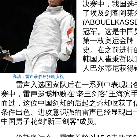
决赛中，我国选手
了埃及剑客阿莱
(ABOUELKASSE
冠军。这是中国
第一枚奥运金牌
史。在之前进行
韩国人崔秉哲以1
人巴尔蒂尼获得
高清：雷声获胜后狂吼庆祝
雷声入选国家队后在一系列中表现出色
赛中，雷声遗憾地败在“老三剑客”王海滨
而过，这位中国剑却的后起之秀却收获了
条件出色、进攻意识强的雷声已经显现出
中国男子花剑“新三剑客”成员。