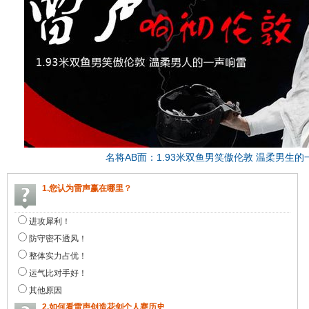
名将AB面：1.93米双鱼男笑傲伦敦 温柔男生的
1.您认为雷声赢在哪里？
进攻犀利！
防守密不透风！
整体实力占优！
运气比对手好！
其他原因
2.如何看雷声创造花剑个人赛历史