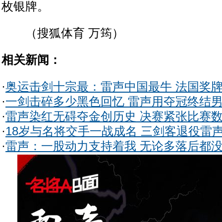
枚银牌。
（搜狐体育 万筠）
相关新闻：
·
奥运击剑十宗最：雷声中国最牛 法国奖
·
一剑击碎多少黑色回忆 雷声用夺冠终结
·
雷声染红无碍夺金创历史 决赛紧张比赛
·
18岁与名将交手一战成名 三剑客退役雷
·
雷声：一股动力支持着我 无论多落后都