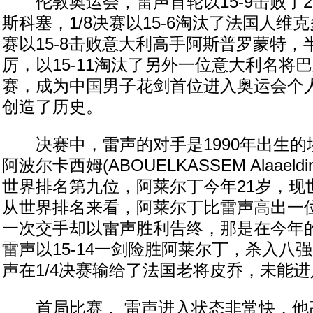
伦敦奥运会，雷声首轮以15-9击败了2
斯科塞，1/8决赛以15-6淘汰了法国人维克
赛以15-8击败意大利高手阿斯普罗蒙特，
厉，以15-11淘汰了另外一位意大利名将
赛，成为中国男子花剑首位进入奥运会个
创造了历史。
决赛中，雷声的对手是1990年出生的
阿波尔卡西姆(ABOUELKASSEM Alaael
世界排名第九位，阿莱尔丁今年21岁，现
从世界排名来看，阿莱尔丁比雷声高出一
一次交手却以雷声胜利告终，那是在今年
雷声以15-14一剑险胜阿莱尔丁，杀入八
声在1/4决赛输给了法国老将皮乔，未能
首局比赛， 雷声进入状态非常快，他