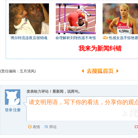
博尔特流连夜店很销魂
命理解析刘翔伤退不奇怪
性感女选手惊艳
我来为新闻纠错
(责任编辑：五月清风)
发表给力评论！看新闻，说两句。
登录
/
注册
表情
辩论
C