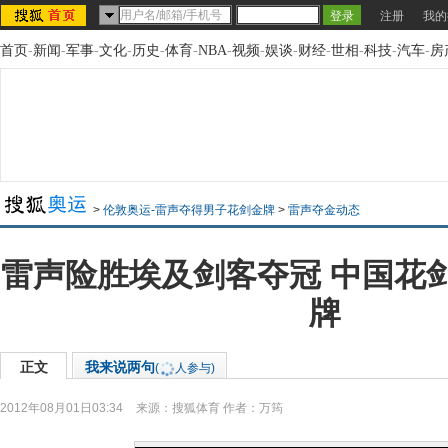
注册
我的
首页
-
新闻
-
军事
-
文化
-
历史
-
体育
-
NBA
-
视频
-
娱谈
-
财经
-
世相
-
科技
-
汽车
-
房
>
伦敦奥运-雷声夺得男子花剑金牌
>
雷声夺金动态
雷声险胜埃及剑客夺冠 中国花
牌
正文
我来说两句
(
人参与)
2012年08月01日03:34
来源：
搜狐体育
作者：万筠