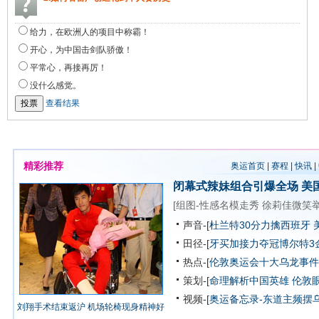
给力，在欧洲人的项目中称霸！
开心，为中国击剑队骄傲！
平常心，再接再厉！
没什么感觉。
查看结果
精彩推荐
奥运首页
|
赛程
|
快讯
|
闭幕式辣妹组合引爆全场
美
[
组图-性感名模走秀
徐莉佳微笑
声音-[
杜兰特30分力擒西班牙 
田径-[
牙买加接力夺冠博尔特3
热点-[
伦敦奥运会十大乌龙事件
策划-[
命理解析中国英雄
伦敦
视频-[
奥运备忘录-东道主频摆
刘翔手术结束返沪 机场轮椅现身精神好