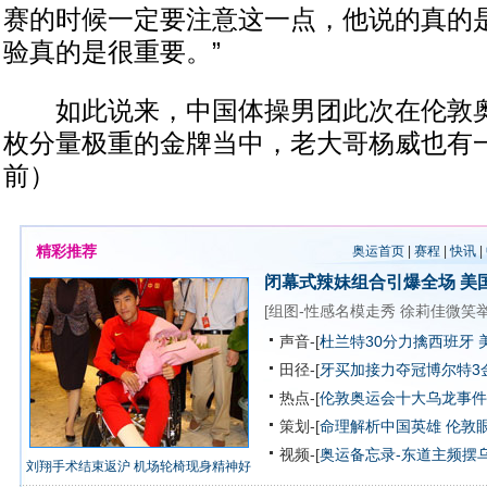
赛的时候一定要注意这一点，他说的真的
验真的是很重要。”
如此说来，中国体操男团此次在伦敦奥
枚分量极重的金牌当中，老大哥杨威也有一
前）
精彩推荐
奥运首页
|
赛程
|
快讯
|
闭幕式辣妹组合引爆全场
美
[
组图-性感名模走秀
徐莉佳微笑
声音-[
杜兰特30分力擒西班牙 
田径-[
牙买加接力夺冠博尔特3
热点-[
伦敦奥运会十大乌龙事件
策划-[
命理解析中国英雄
伦敦
视频-[
奥运备忘录-东道主频摆
刘翔手术结束返沪 机场轮椅现身精神好