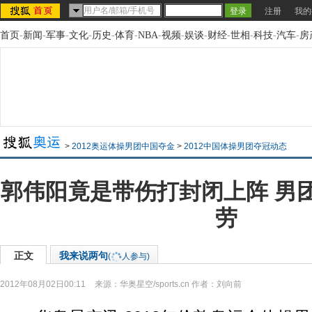
注册
我的
首页
-
新闻
-
军事
-
文化
-
历史
-
体育
-
NBA
-
视频
-
娱谈
-
财经
-
世相
-
科技
-
汽车
-
房
>
2012奥运体操男团中国夺金
>
2012中国体操男团夺冠动态
郭伟阳竟是带伤打封闭上阵 男
劳
正文
我来说两句
(
人参与)
2012年08月02日00:11
来源：
华奥星空/sports.cn
作者：刘向前