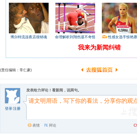
博尔特流连夜店很销魂
命理解析刘翔伤退不奇怪
性感女选手惊艳
我来为新闻纠错
(责任编辑：常仁豪)
发表给力评论！看新闻，说两句。
登录
/
注册
表情
辩论
C