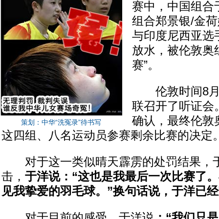
赛中，中国组合
组合郑景银/金荷
与印度尼西亚选
放水，被伦敦奥
赛”。
伦敦时间8月
联召开了听证会
确认，最终伦敦
策划：中华“洗冤录”待书写
这四组、八名运动员参赛剩余比赛的决定
对于这一类似晴天霹雳的处罚结果，于
击，
于洋说：“这也是我最后一次比赛了
见我挚爱的羽毛球。”换句话说，于洋已
对于目前的感受，于洋说
：“我们只