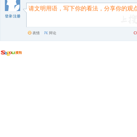
登录
/
注册
表情
辩论
C