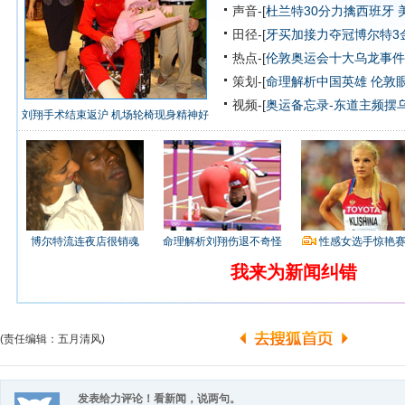
声音-[
杜兰特30分力擒西班牙 
田径-[
牙买加接力夺冠博尔特3
热点-[
伦敦奥运会十大乌龙事件
策划-[
命理解析中国英雄
伦敦
视频-[
奥运备忘录-东道主频摆
刘翔手术结束返沪 机场轮椅现身精神好
博尔特流连夜店很销魂
命理解析刘翔伤退不奇怪
性感女选手惊艳
我来为新闻纠错
(责任编辑：五月清风)
发表给力评论！看新闻，说两句。