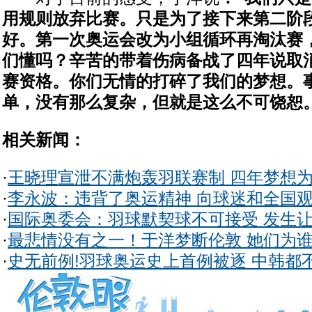
用规则放弃比赛。只是为了接下来第二阶
好。第一次奥运会改为小组循环再淘汰赛
们懂吗？辛苦的带着伤病备战了四年说取
赛资格。你们无情的打碎了我们的梦想。
单，没有那么复杂，但就是这么不可饶恕。
相关新闻：
·
王晓理宣泄不满炮轰羽联赛制 四年梦想
·
李永波：违背了奥运精神 向球迷和全国
·
国际奥委会：羽球默契球不可接受 发生
·
最悲情没有之一！于洋梦断伦敦 她们为
·
史无前例!羽球奥运史上首例被逐 中韩都