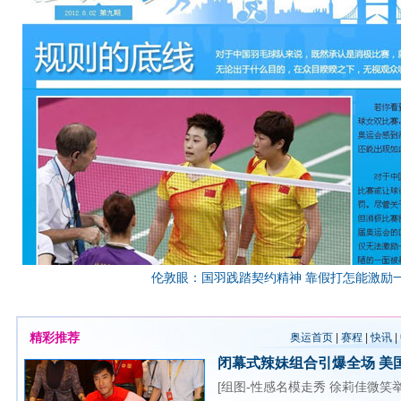
伦敦眼：国羽践踏契约精神 靠假打怎能激励
精彩推荐
奥运首页
|
赛程
|
快讯
|
闭幕式辣妹组合引爆全场
美
[
组图-性感名模走秀
徐莉佳微笑