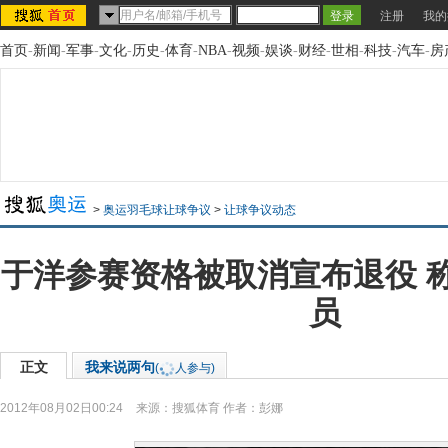
注册
我的
首页
-
新闻
-
军事
-
文化
-
历史
-
体育
-
NBA
-
视频
-
娱谈
-
财经
-
世相
-
科技
-
汽车
-
房
>
奥运羽毛球让球争议
>
让球争议动态
于洋参赛资格被取消宣布退役 
员
正文
我来说两句
(
人参与)
2012年08月02日00:24
来源：
搜狐体育
作者：彭娜