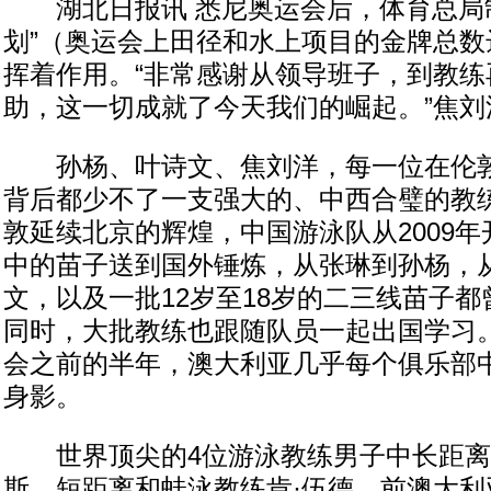
湖北日报讯 悉尼奥运会后，体育总局制定
划”（奥运会上田径和水上项目的金牌总数
挥着作用。“非常感谢从领导班子，到教练
助，这一切成就了今天我们的崛起。”焦刘
孙杨、叶诗文、焦刘洋，每一位在伦敦
背后都少不了一支强大的、中西合璧的教
敦延续北京的辉煌，中国游泳队从2009
中的苗子送到国外锤炼，从张琳到孙杨，
文，以及一批12岁至18岁的二三线苗子
同时，大批教练也跟随队员一起出国学习
会之前的半年，澳大利亚几乎每个俱乐部
身影。
世界顶尖的4位游泳教练男子中长距离
斯、短距离和蛙泳教练肯·伍德、前澳大利