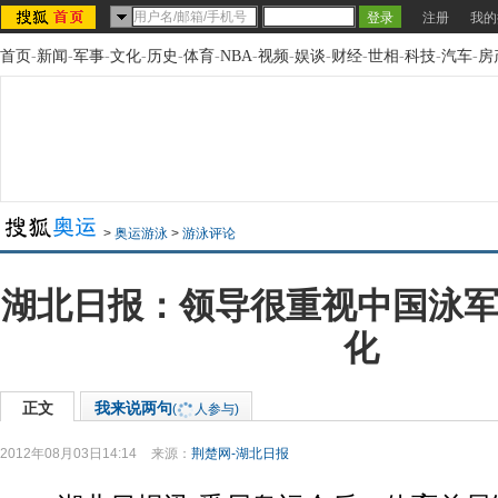
注册
我的
首页
-
新闻
-
军事
-
文化
-
历史
-
体育
-
NBA
-
视频
-
娱谈
-
财经
-
世相
-
科技
-
汽车
-
房
>
奥运游泳
>
游泳评论
湖北日报：领导很重视中国泳军
化
正文
我来说两句
(
人参与)
2012年08月03日14:14
来源：
荆楚网-湖北日报