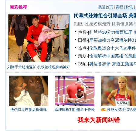
精彩推荐
奥运首页
|
赛程
|
快讯
|
闭幕式辣妹组合引爆全场
美
[
组图-性感名模走秀
徐莉佳微笑
声音-[
杜兰特30分力擒西班牙 
田径-[
牙买加接力夺冠博尔特3
热点-[
伦敦奥运会十大乌龙事件
策划-[
命理解析中国英雄
伦敦
视频-[
奥运备忘录-东道主频摆
刘翔手术结束返沪 机场轮椅现身精神好
博尔特流连夜店很销魂
命理解析刘翔伤退不奇怪
性感女选手惊艳
我来为新闻纠错