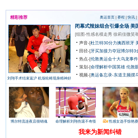
精彩推荐
奥运首页
|
赛程
|
快讯
|
闭幕式辣妹组合引爆全场
美
[
组图-性感名模走秀
徐莉佳微笑
声音-[
杜兰特30分力擒西班牙 
田径-[
牙买加接力夺冠博尔特3
热点-[
伦敦奥运会十大乌龙事件
策划-[
命理解析中国英雄
伦敦
视频-[
奥运备忘录-东道主频摆
刘翔手术结束返沪 机场轮椅现身精神好
博尔特流连夜店很销魂
命理解析刘翔伤退不奇怪
性感女选手惊艳
我来为新闻纠错