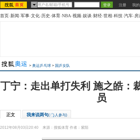
注册
我的
首页
-
新闻
-
军事
-
文化
-
历史
-
体育
-
NBA
-
视频
-
娱谈
-
财经
-
世相
-
科技
-
汽车
-
房
>
奥运乒乓球
>
国乒女队
丁宁：走出单打失利 施之皓：
员
正文
我来说两句
(
人参与)
2012年08月03日20:40
来源：
搜狐体育
作者：紫陌