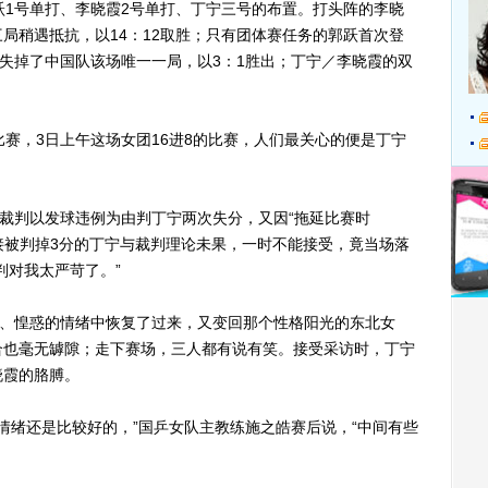
1号单打、李晓霞2号单打、丁宁三号的布置。打头阵的李晓
局稍遇抵抗，以14：12取胜；只有团体赛任务的郭跃首次登
，失掉了中国队该场唯一一局，以3：1胜出；丁宁／李晓霞的双
。
，3日上午这场女团16进8的比赛，人们最关心的便是丁宁
裁判以发球违例为由判丁宁两次失分，又因“拖延比赛时
直接被判掉3分的丁宁与裁判理论未果，一时不能接受，竟当场落
判对我太严苛了。”
、惶惑的情绪中恢复了过来，又变回那个性格阳光的东北女
合也毫无罅隙；走下赛场，三人都有说有笑。接受采访时，丁宁
晓霞的胳膊。
绪还是比较好的，”国乒女队主教练施之皓赛后说，“中间有些