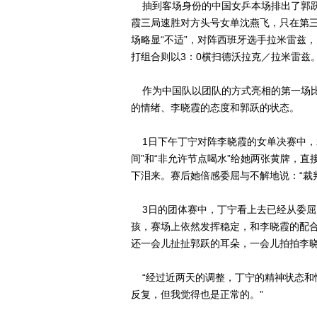
抽到客场身份的中国女乒本场排出了郭跃
霞三局速胜对方头号女单沈燕飞，只在第三
场略显“不适”，对阵西班牙选手拉米雷兹
打组合则以3：0横扫德沃拉克／拉米雷兹
作为中国队以团队的方式亮相的第一场比赛
的情绪、李晓霞的态度和郭跃的状态。
1日下午丁宁对阵李晓霞的女单决赛中，
间”和“非允许节点喝水”给她两张黄牌，
下泪来。赛后她倍感委屈与不解地说：“裁
3日的团体赛中，丁宁看上去已经从委屈
孩，赛场上依然发挥稳定，和李晓霞的配
还一会儿扯扯郭跃的耳朵，一会儿拍拍李
“经过近两天的调整，丁宁的精神状态和情
反复，但我觉得也是正常的。”