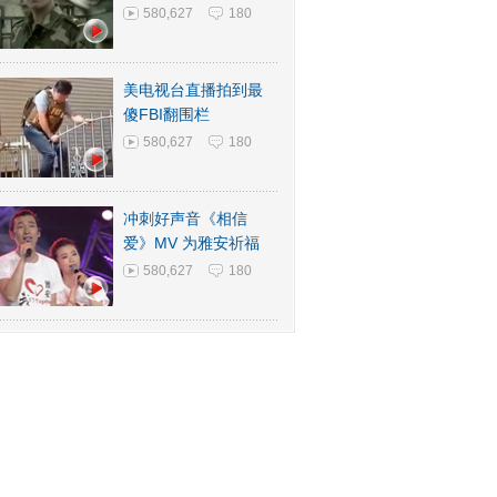
580,627
180
美电视台直播拍到最
傻FBI翻围栏
580,627
180
冲刺好声音《相信
爱》MV 为雅安祈福
580,627
180