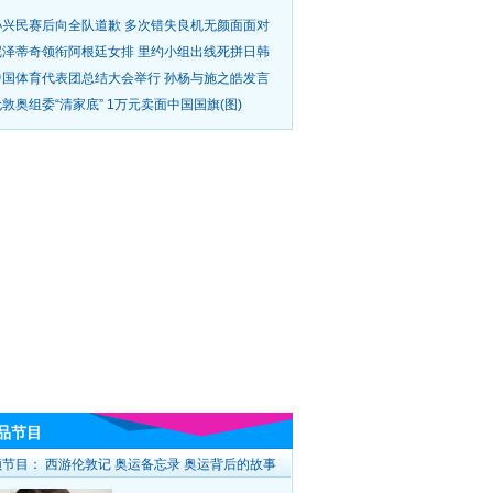
孙兴民赛后向全队道歉 多次错失良机无颜面面对
尼泽蒂奇领衔阿根廷女排 里约小组出线死拼日韩
中国体育代表团总结大会举行 孙杨与施之皓发言
敦奥组委“清家底” 1万元卖面中国国旗(图)
品节目
频节目：
西游伦敦记
奥运备忘录
奥运背后的故事