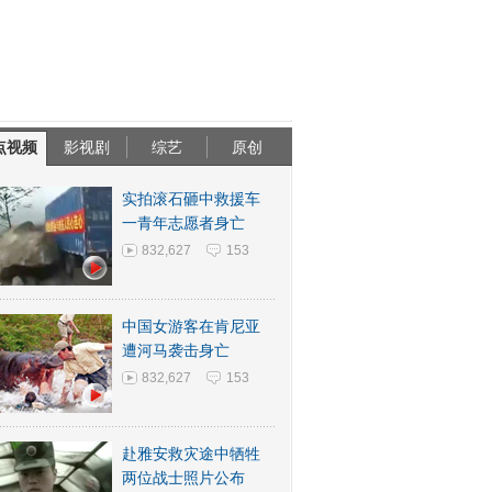
点视频
影视剧
综艺
原创
实拍滚石砸中救援车
一青年志愿者身亡
832,627
153
中国女游客在肯尼亚
遭河马袭击身亡
832,627
153
赴雅安救灾途中牺牲
两位战士照片公布