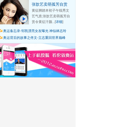
张歆艺卖萌孤芳自赏
黄征脚踏本初子午线秀文
艺气质;张歆艺卖萌孤芳自
赏令黄征汗颜...[
详细
]
奥运备忘录-邹凯漂亮女友曝光 神似林志玲
奥运背后的故事之佟文-立志重回世界巅峰