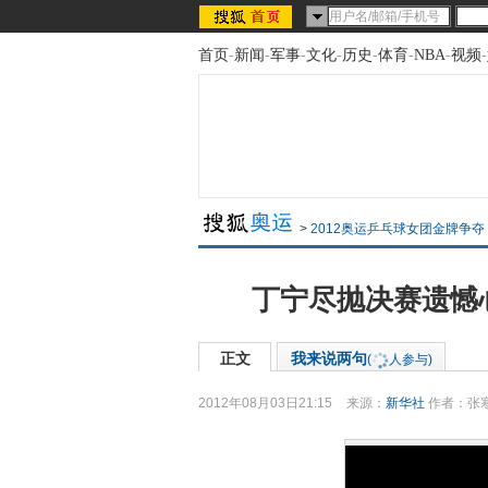
首页
-
新闻
-
军事
-
文化
-
历史
-
体育
-
NBA
-
视频
-
>
2012奥运乒乓球女团金牌争夺
丁宁尽抛决赛遗憾
正文
我来说两句
(
人参与)
2012年08月03日21:15
来源：
新华社
作者：张寒