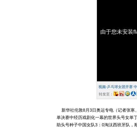
由于您未安装f
视频-乒乓球女团开赛 
转发至：
新华社伦敦8月3日奥运专电（记者张寒
单决赛中经历戏剧化一幕的世界头号女单丁
助头号种子中国女队3：0淘汰西班牙队，