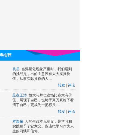
博推荐
袁岳
当浮层化现象严重时，我们遇到
的挑战是，出的主意没有太大实操价
值，从事实际操作的人…
转发
|
评论
足夜王涛
恒大与拜仁这场比赛太有价
值，展现了自己，也终于真刀真枪下看
清了自己，更成为一把标尺…
转发
|
评论
罗崇敏
人的生命本无意义，是学习和
实践赋予了它意义。应该把学习作为人
生的习惯和信仰。