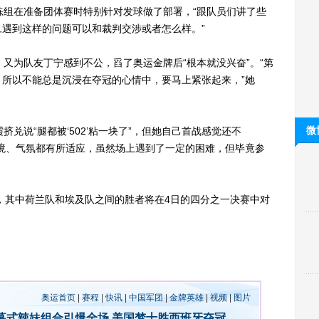
组在准备团体赛时特别针对发球做了部署，“跟队员们讲了些
遇到这样的问题可以和裁判交涉或者怎么样。”
为队友丁宁感到不公，舀了奥运金牌后“根本就没兴奋”。“第
所以不能总是沉浸在夺冠的心情中，要马上紧张起来，”她
微
说“腿都被‘502’粘一块了”，但她自己首战感觉还不
境、气氛都有所适应，虽然场上遇到了一定的困难，但毕竟参
，其中荷兰队和埃及队之间的胜者将在4日的四分之一决赛中对
奥运首页
|
赛程
|
快讯
|
中国军团
|
金牌英雄
|
视频
|
图片
幕式辣妹组合引爆全场
美国梦十胜西班牙夺冠