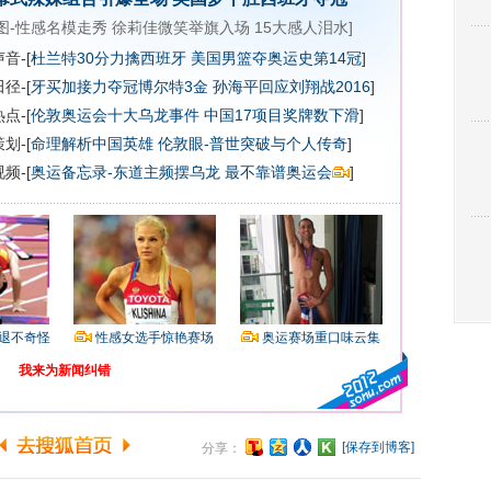
图-性感名模走秀
徐莉佳微笑举旗入场
15大感人泪水
]
音-[
杜兰特30分力擒西班牙 美国男篮夺奥运史第14冠
]
径-[
牙买加接力夺冠博尔特3金
孙海平回应刘翔战2016
]
点-[
伦敦奥运会十大乌龙事件
中国17项目奖牌数下滑
]
划-[
命理解析中国英雄
伦敦眼-普世突破与个人传奇
]
频-[
奥运备忘录-东道主频摆乌龙 最不靠谱奥运会
]
退不奇怪
性感女选手惊艳赛场
奥运赛场重口味云集
我来为新闻纠错
[保存到博客]
分享：