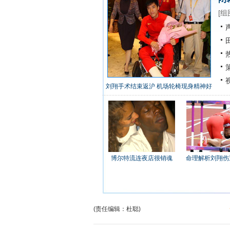
[
组
声
田
热
策
视
刘翔手术结束返沪 机场轮椅现身精神好
博尔特流连夜店很销魂
命理解析刘翔伤
(责任编辑：杜聪)