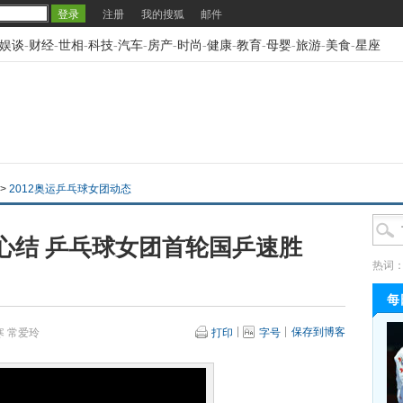
注册
我的搜狐
邮件
娱谈
-
财经
-
世相
-
科技
-
汽车
-
房产
-
时尚
-
健康
-
教育
-
母婴
-
旅游
-
美食
-
星座
>
2012奥运乒乓球女团动态
心结 乒乓球女团首轮国乒速胜
热词
每
保存到博客
 常爱玲
打印
字号