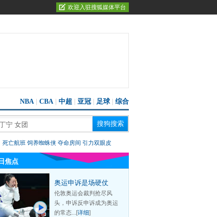
欢迎入驻搜狐媒体平台
NBA
|
CBA
|
中超
|
亚冠
|
足球
|
综合
：
死亡航班
饲养蜘蛛侠
夺命房间
引力双眼皮
日焦点
奥运申诉是场硬仗
伦敦奥运会裁判抢尽风
头，申诉反申诉成为奥运
的常态...[
详细
]