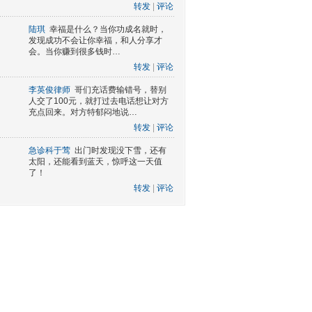
转发
|
评论
陆琪
幸福是什么？当你功成名就时，
发现成功不会让你幸福，和人分享才
会。当你赚到很多钱时…
转发
|
评论
李英俊律师
哥们充话费输错号，替别
人交了100元，就打过去电话想让对方
充点回来。对方特郁闷地说…
转发
|
评论
急诊科于莺
出门时发现没下雪，还有
太阳，还能看到蓝天，惊呼这一天值
了！
转发
|
评论