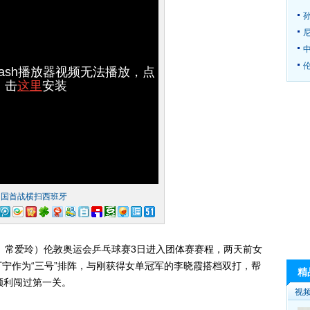
伦
lash播放器视频无法播放，点
击
这里
安装
中国首战横扫西班牙
、常爱玲）伦敦奥运会乒乓球赛3日进入团体赛赛程，两天前女
宁作为“三号”排阵，与刚获得女单冠军的李晓霞搭档双打，帮
精
顺利闯过第一关。
视