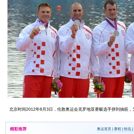
北京时间2012年8月3日，伦敦奥运会克罗地亚赛艇选手拼到抽筋，
精彩推荐
奥运首页
|
赛程
|
快讯
|