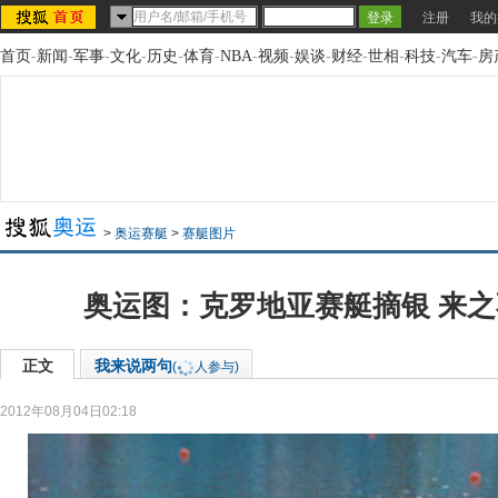
注册
我的
首页
-
新闻
-
军事
-
文化
-
历史
-
体育
-
NBA
-
视频
-
娱谈
-
财经
-
世相
-
科技
-
汽车
-
房
>
奥运赛艇
>
赛艇图片
奥运图：克罗地亚赛艇摘银 来
正文
我来说两句
(
人参与)
2012年08月04日02:18