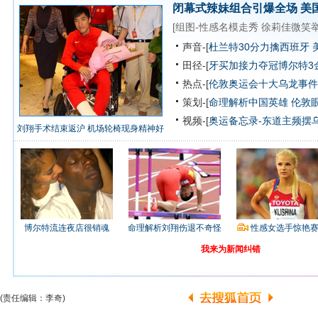
闭幕式辣妹组合引爆全场
美
[
组图-性感名模走秀
徐莉佳微笑
声音-[
杜兰特30分力擒西班牙 
田径-[
牙买加接力夺冠博尔特3
热点-[
伦敦奥运会十大乌龙事件
策划-[
命理解析中国英雄
伦敦
视频-[
奥运备忘录-东道主频摆
刘翔手术结束返沪 机场轮椅现身精神好
博尔特流连夜店很销魂
命理解析刘翔伤退不奇怪
性感女选手惊艳
我来为新闻纠错
(责任编辑：李奇)