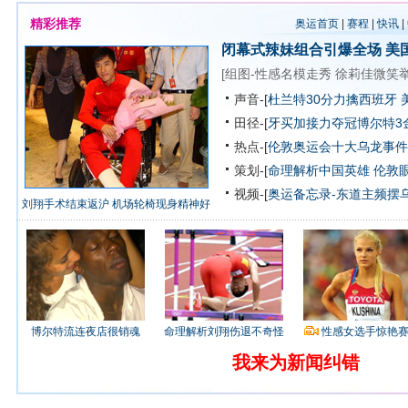
精彩推荐
奥运首页
|
赛程
|
快讯
|
闭幕式辣妹组合引爆全场
美
[
组图-性感名模走秀
徐莉佳微笑
声音-[
杜兰特30分力擒西班牙 
田径-[
牙买加接力夺冠博尔特3
热点-[
伦敦奥运会十大乌龙事件
策划-[
命理解析中国英雄
伦敦
视频-[
奥运备忘录-东道主频摆
刘翔手术结束返沪 机场轮椅现身精神好
博尔特流连夜店很销魂
命理解析刘翔伤退不奇怪
性感女选手惊艳
我来为新闻纠错