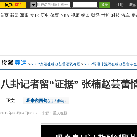
注册
我的
首页
-
新闻
-
军事
-
文化
-
历史
-
体育
-
NBA
-
视频
-
娱谈
-
财经
-
世相
-
科技
-
汽车
-
房
>
2012奥运张楠赵芸蕾混双夺冠
>
2012羽毛球混双张楠赵芸蕾夺
八卦记者留“证据” 张楠赵芸蕾
正文
我来说两句
(
人参与)
2012年08月04日08:37
来源：
重庆晚报