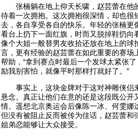
张楠躺在地上仰天长啸，赵芸蕾在他的
待着一次拥抱。这次拥抱很深情，却也很
去，各自享受各自的快乐。年轻的张楠更
看台上扔下一面红旗，时而又脱掉鞋扔向
像个大姐一般替男友收拾还放在地上的球
言，更有经验的赵芸蕾在如此重要的赛场
帮助，“拿到赛点时最后一个发球太紧张了
励我别害怕，就像平时那样打就好了。”
事实上，这块金牌对于这对神雕侠侣来
悬念。真正让他们在意的还是这段既公开
情。遥想北京奥运会后像陈一冰、何雯娜
但没有被阻止反而被传为佳话，赵芸蕾和
姐弟恋能够让大众接受。