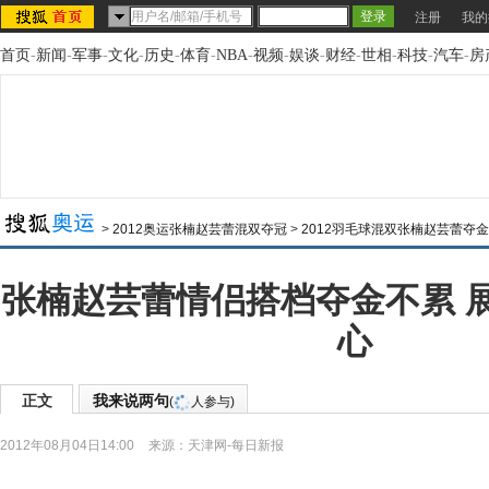
注册
我的
首页
-
新闻
-
军事
-
文化
-
历史
-
体育
-
NBA
-
视频
-
娱谈
-
财经
-
世相
-
科技
-
汽车
-
房
>
2012奥运张楠赵芸蕾混双夺冠
>
2012羽毛球混双张楠赵芸蕾夺
张楠赵芸蕾情侣搭档夺金不累 
心
正文
我来说两句
(
人参与)
2012年08月04日14:00
来源：
天津网-每日新报