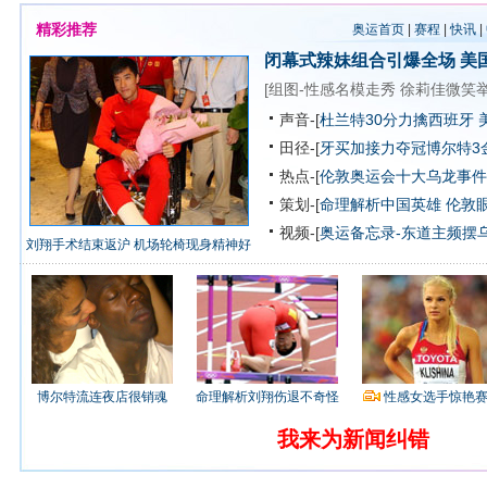
精彩推荐
奥运首页
|
赛程
|
快讯
|
闭幕式辣妹组合引爆全场
美
[
组图-性感名模走秀
徐莉佳微笑
声音-[
杜兰特30分力擒西班牙 
田径-[
牙买加接力夺冠博尔特3
热点-[
伦敦奥运会十大乌龙事件
策划-[
命理解析中国英雄
伦敦
视频-[
奥运备忘录-东道主频摆
刘翔手术结束返沪 机场轮椅现身精神好
博尔特流连夜店很销魂
命理解析刘翔伤退不奇怪
性感女选手惊艳
我来为新闻纠错