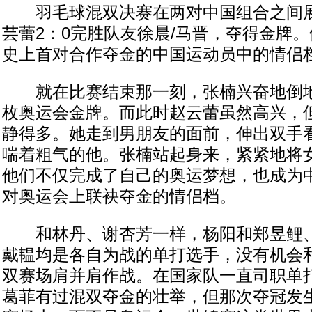
羽毛球混双决赛在两对中国组合之间展
芸蕾2：0完胜队友徐晨/马晋，夺得金牌
史上首对合作夺金的中国运动员中的情侣
就在比赛结束那一刻，张楠兴奋地倒地
枚奥运会金牌。而此时赵云蕾虽然高兴，
静得多。她走到男朋友的面前，伸出双手
喘着粗气的他。张楠站起身来，紧紧地将
他们不仅完成了自己的奥运梦想，也成为
对奥运会上联袂夺金的情侣档。
和林丹、谢杏芳一样，杨阳和郑昱鲤、
戴韫均是各自为战的单打选手，没有机会
双赛场肩并肩作战。在国家队一直司职单
葛菲有过混双夺金的壮举，但那次夺冠发生