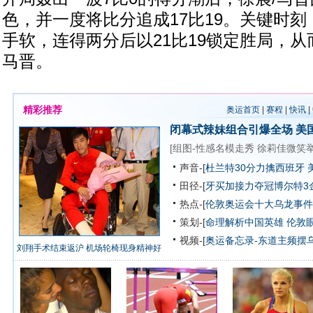
色，并一度将比分追成17比19。关键时刻
手软，连得两分后以21比19锁定胜局，从
马晋。
精彩推荐
奥运首页
|
赛程
|
快讯
|
闭幕式辣妹组合引爆全场
美
[
组图-性感名模走秀
徐莉佳微笑
声音-[
杜兰特30分力擒西班牙 
田径-[
牙买加接力夺冠博尔特3
热点-[
伦敦奥运会十大乌龙事件
策划-[
命理解析中国英雄
伦敦
视频-[
奥运备忘录-东道主频摆
刘翔手术结束返沪 机场轮椅现身精神好