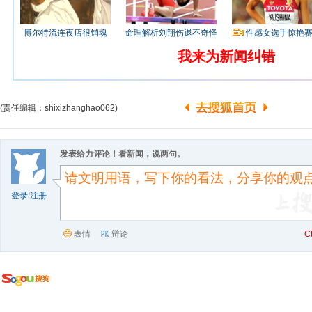
博尔特流连夜店很销魂
命理解析刘翔伤退不奇怪
性感女选手惊艳
我来为新闻纠错
(责任编辑：shixizhanghao062)
发表给力评论！看新闻，说两句。
登录
/
注册
表情
辩论
C