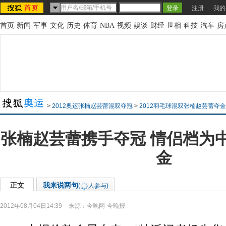
注册
我的
首页
-
新闻
-
军事
-
文化
-
历史
-
体育
-
NBA
-
视频
-
娱谈
-
财经
-
世相
-
科技
-
汽车
-
房
>
2012奥运张楠赵芸蕾混双夺冠
>
2012羽毛球混双张楠赵芸蕾夺
张楠赵芸蕾携手夺冠 情侣档为
金
正文
我来说两句
(
人参与)
2012年08月04日14:39
来源：
今晚网-今晚报