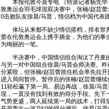
本报伦敦今晨专电 （特派记者杨先华 
敦奥运会羽毛球混双决赛中，张楠/赵芸蕾
0击败队友徐晨/马晋，情侣档为中国代表
体坛从来都不缺少情侣搭档，排名世界
蕾在伦敦奥运会上携手摘金，为他们的事
为绚丽的一笔。
半决赛中，中国情侣组合淘汰了丹麦的
与另一对中国组合徐晨/马晋会师决赛。昨
分紧咬，但张楠/赵芸蕾抓住机会率先拉开
进入局间暂停。暂停后的张楠/赵芸蕾继续
11轻松赢下第一局。易边再战，徐晨/马
现，一直没有找到有效的得分手段。先下一
气势更盛，两人延续第一局的战术，打得
开局轰出一波7比0的得分潮后，徐晨/马