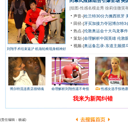
闭幕式辣妹组合引爆全场
美
[
组图-性感名模走秀
徐莉佳微笑
声音-[
杜兰特30分力擒西班牙 
田径-[
牙买加接力夺冠博尔特3
热点-[
伦敦奥运会十大乌龙事件
策划-[
命理解析中国英雄
伦敦
视频-[
奥运备忘录-东道主频摆
刘翔手术结束返沪 机场轮椅现身精神好
博尔特流连夜店很销魂
命理解析刘翔伤退不奇怪
性感女选手惊艳
我来为新闻纠错
(责任编辑：杨诚)