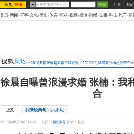
注册
我的
首页
-
新闻
-
军事
-
文化
-
历史
-
体育
-
NBA
-
视频
-
娱谈
-
财经
-
世相
-
科技
-
汽车
-
房
>
2012奥运张楠赵芸蕾混双夺冠
>
2012羽毛球混双张楠赵芸蕾夺
徐晨自曝曾浪漫求婚 张楠：我
合
正文
我来说两句
(
人参与)
2012年08月04日14:47
来源：
搜狐体育
作者：林孜