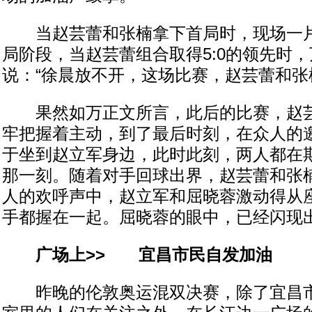
当赵芸蕾和张楠拿下首局时，现场一片
局阶段，当赵芸蕾组合取得5:0的领先时
说：“徐晨放不开，这场比赛，赵芸蕾和张
果然如万正文所言，此后的比赛，赵芸
牢把握着主动，到了最后时刻，在众人的
于坐到赵立军身边，此时此刻，两人都在
那一刻。随着对手回球出界，赵芸蕾和张
人的欢呼声中，赵立军和屈晓蓉激动得从
手都握在一起。屈晓蓉的眼中，已经闪现
广场上>> 宜昌市民自发加油
昨晚的伦敦奥运混双决赛，除了宜昌市