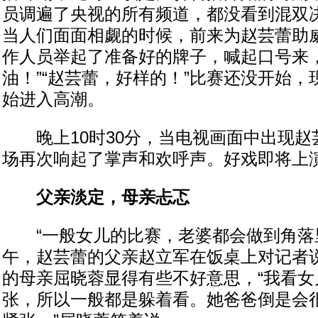
员调遍了央视的所有频道，都没看到混双
当人们面面相觑的时候，前来为赵芸蕾助
作人员举起了准备好的牌子，喊起口号来，
油！”“赵芸蕾，好样的！”比赛还没开始
始进入高潮。
晚上10时30分，当电视画面中出现赵
场再次响起了掌声和欢呼声。好戏即将上
父亲淡定，母亲忐忑
“一般女儿的比赛，老婆都会做到角落里
午，赵芸蕾的父亲赵立军在饭桌上对记者
的母亲屈晓蓉显得有些不好意思，“我看女
张，所以一般都是躲着看。她爸爸倒是会