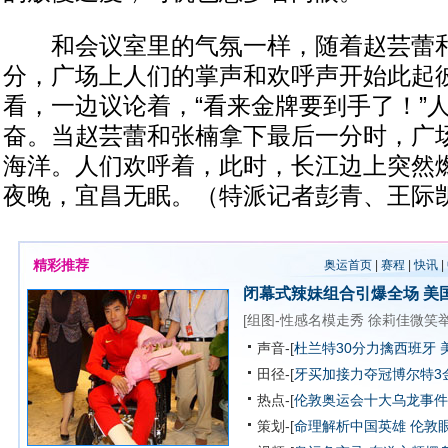
和会议室里的气氛一样，随着赵芸蕾和
分，广场上人们的掌声和欢呼声开始此起
看，一边议论着，“看来金牌要到手了！”
奋。当赵芸蕾和张楠拿下最后一分时，广
海洋。人们欢呼着，此时，长江边上突然
夜晚，宜昌无眠。（特派记者彭青、王际
精彩推荐
奥运首页
|
赛程
|
快讯
|
闭幕式辣妹组合引爆全场
美
[
组图-性感名模走秀
徐莉佳微笑
声音-[
杜兰特30分力擒西班牙 
田径-[
牙买加接力夺冠博尔特3
热点-[
伦敦奥运会十大乌龙事件
策划-[
命理解析中国英雄
伦敦