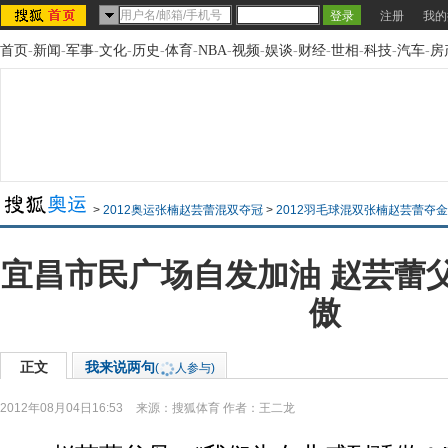
注册
我的
首页
-
新闻
-
军事
-
文化
-
历史
-
体育
-
NBA
-
视频
-
娱谈
-
财经
-
世相
-
科技
-
汽车
-
房
>
2012奥运张楠赵芸蕾混双夺冠
>
2012羽毛球混双张楠赵芸蕾夺
宜昌市民广场自发加油 赵芸蕾
傲
正文
我来说两句
(
人参与)
2012年08月04日16:53
来源：
搜狐体育
作者：王二龙