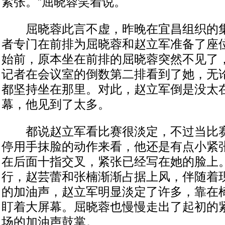
紧张。”屈晓蓉笑着说。
屈晓蓉此言不虚，昨晚在宜昌组织的集
者专门在前排为屈晓蓉和赵立军准备了座
始前，原本坐在前排的屈晓蓉突然不见了
记者在会议室的倒数第二排看到了她，无
都坚持坐在那里。对此，赵立军倒是没太
幕，他见到了太多。
都说赵立军看比赛很淡定，不过当比赛
停用手抹脸的动作来看，他还是有点小紧
在后面十指交叉，紧张已经写在她的脸上
行，赵芸蕾和张楠渐渐占据上风，伴随着
的加油声，赵立军明显淡定了许多，靠在
盯着大屏幕。屈晓蓉也慢慢走出了起初的
场的加油声鼓掌。