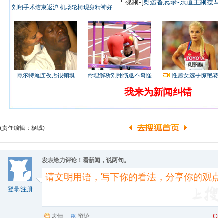
视频-[
奥运备忘录-东道主频摆
刘翔手术结束返沪 机场轮椅现身精神好
博尔特流连夜店很销魂
命理解析刘翔伤退不奇怪
性感女选手惊艳
我来为新闻纠错
(责任编辑：杨诚)
发表给力评论！看新闻，说两句。
登录
/
注册
表情
辩论
C