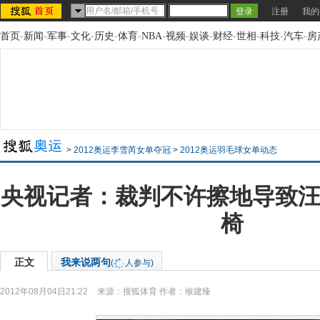
注册
我的
首页
-
新闻
-
军事
-
文化
-
历史
-
体育
-
NBA
-
视频
-
娱谈
-
财经
-
世相
-
科技
-
汽车
-
房
>
2012奥运李雪芮女单夺冠
>
2012奥运羽毛球女单动态
央视记者：裁判不许擦地导致汪
椅
正文
我来说两句
(
人参与)
2012年08月04日21:22
来源：
搜狐体育
作者：缑建臻