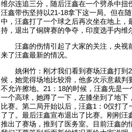
维尔连追三分，随后汪鑫在一个劈杀中扭
汪鑫带伤坚持以21-18拿下这一局。但在
中，汪鑫打了一个球之后再次坐在地上，
持，退出了铜牌赛的争夺，印度选手内维
汪鑫的伤情引起了大家的关注，央视前
来了汪鑫最新的情况。
姚俐竹：刚才我们看到赛场汪鑫打到20
候，她觉得场地比较滑，他多次示意裁判
不允许擦地。21：18的时候，汪鑫先是
一个高球，她蹲了一下，左膝坐到了地下，
比赛。第二局开始以后，汪鑫1：0仅打了
了了。最后汪鑫宣布退出了比赛。刚刚汪
推出了赛场，推到了医务室。目前汪鑫的