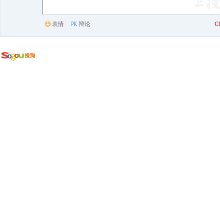
表情
辩论
C