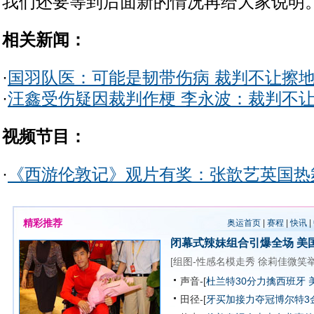
我们还要等到后面新的情况再给大家说明
相关新闻：
·
国羽队医：可能是韧带伤病 裁判不让擦
·
汪鑫受伤疑因裁判作梗 李永波：裁判不
视频节目：
·
《西游伦敦记》观片有奖：张歆艺英国热
精彩推荐
奥运首页
|
赛程
|
快讯
|
闭幕式辣妹组合引爆全场
美
[
组图-性感名模走秀
徐莉佳微笑
声音-[
杜兰特30分力擒西班牙 
田径-[
牙买加接力夺冠博尔特3