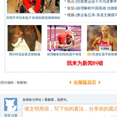
热点-[
伦敦奥运会十大乌龙事件
策划-[
命理解析中国英雄
伦敦
视频-[
奥运备忘录-东道主频摆
刘翔手术结束返沪 机场轮椅现身精神好
博尔特流连夜店很销魂
命理解析刘翔伤退不奇怪
性感女选手惊艳
我来为新闻纠错
(责任编辑：缑建臻)
发表给力评论！看新闻，说两句。
登录
/
注册