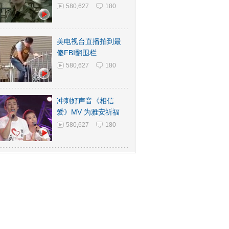
580,627
180
美电视台直播拍到最
傻FBI翻围栏
580,627
180
冲刺好声音《相信
爱》MV 为雅安祈福
580,627
180