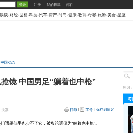
注册
我的搜狐
邮件
娱谈
-
财经
-
世相
-
科技
-
汽车
-
房产
-
时尚
-
健康
-
教育
-
母婴
-
旅游
-
美食
-
星座
>
中国动态
抢镜 中国男足“躺着也中枪”
热词
每
保存到博客
：沈嘉
打印
字号
话题似乎也少不了它，被舆论调侃为“躺着也中枪”。