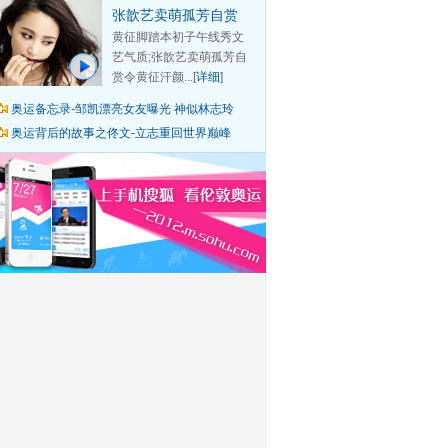
张歆艺卖萌孤芳自赏
黄征脚踏本初子午线秀文
艺气质;张歆艺卖萌孤芳自
赏令黄征汗颜...[
详细
]
奥运备忘录-邹凯漂亮女友曝光 神似林志玲
奥运背后的故事之佟文-立志重回世界巅峰