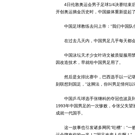
4日伦敦奥运会男子足球1/4决赛结束后
开创奥运摘金历史时，中国媒体重新提起
中国足球教练去问上帝：“我们中国队什么
在过去几天内，中国男足几乎每天都会“
中国泳坛天才少女叶诗文被质疑服用禁
因改造技术，早就给中国男足用了。
然后是女排比赛中，巴西选手以一记堪
刻联想到国足，“这脚法，你叫男足情何以
中国乒乓球选手张继科的夺冠也波及到
1993年中国男足的一次惨败，令张父失望
成就一代国手。
这一故事也引发诸多网民“吐槽”：“一
运金牌有你的一半！”“国足改变人生啊！”