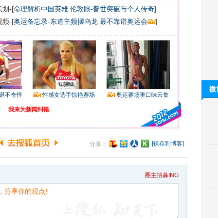
划-[
命理解析中国英雄
伦敦眼-普世突破与个人传奇
]
频-[
奥运备忘录-东道主频摆乌龙 最不靠谱奥运会
]
微
退不奇怪
性感女选手惊艳赛场
奥运赛场重口味云集
我来为新闻纠错
[保存到博客]
分享：
圈主招募ING