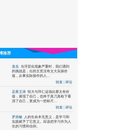
博推荐
袁岳
当浮层化现象严重时，我们遇到
的挑战是，出的主意没有太大实操价
值，从事实际操作的人…
转发
|
评论
足夜王涛
恒大与拜仁这场比赛太有价
值，展现了自己，也终于真刀真枪下看
清了自己，更成为一把标尺…
转发
|
评论
罗崇敏
人的生命本无意义，是学习和
实践赋予了它意义。应该把学习作为人
生的习惯和信仰。