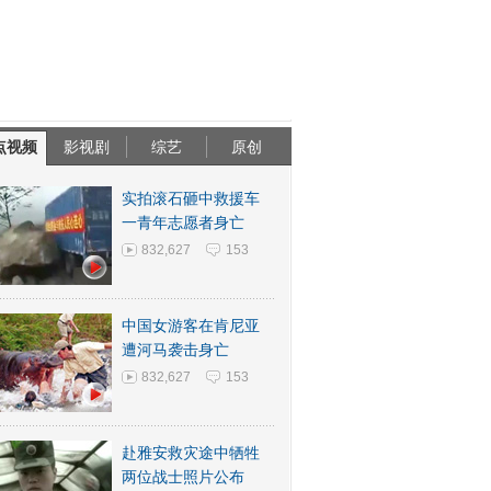
点视频
影视剧
综艺
原创
实拍滚石砸中救援车
一青年志愿者身亡
832,627
153
中国女游客在肯尼亚
遭河马袭击身亡
832,627
153
赴雅安救灾途中牺牲
两位战士照片公布