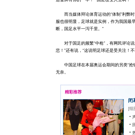
而当媒体辩论体育运动的“体制”利弊时
服也很明显，足球就是实例，作为我国最
断，国足水平一泻千里。”
对于国足的频繁“中枪”，有网民评论说
悲！”还有说，“这说明足球还是受关注！
中国足球在本届奥运会期间的另类“抢镜”
无奈。
精彩推荐
闭
[
组
声
田
热