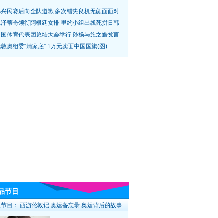
孙兴民赛后向全队道歉 多次错失良机无颜面面对
尼泽蒂奇领衔阿根廷女排 里约小组出线死拼日韩
中国体育代表团总结大会举行 孙杨与施之皓发言
敦奥组委“清家底” 1万元卖面中国国旗(图)
品节目
频节目：
西游伦敦记
奥运备忘录
奥运背后的故事