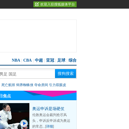
欢迎入驻搜狐媒体平台
NBA
|
CBA
|
中超
|
亚冠
|
足球
|
综合
：
死亡航班
饲养蜘蛛侠
夺命房间
引力双眼皮
日焦点
奥运申诉是场硬仗
伦敦奥运会裁判抢尽风
头，申诉反申诉成为奥运
的常态...[
详细
]