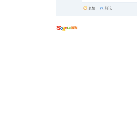
表情
辩论