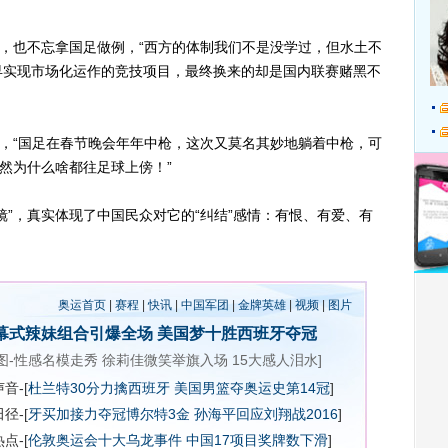
，也不忘拿国足做例，“西方的体制我们不是没学过，但水土不
早实现市场化运作的竞技项目，最终换来的却是国内联赛赌黑不
，“国足在春节晚会年年中枪，这次又莫名其妙地躺着中枪，可
不然为什么啥都往足球上傍！”
，真实体现了中国民众对它的“纠结”感情：有恨、有爱、有
奥运首页
|
赛程
|
快讯
|
中国军团
|
金牌英雄
|
视频
|
图片
幕式辣妹组合引爆全场
美国梦十胜西班牙夺冠
图-性感名模走秀
徐莉佳微笑举旗入场
15大感人泪水
]
音-[
杜兰特30分力擒西班牙 美国男篮夺奥运史第14冠
]
径-[
牙买加接力夺冠博尔特3金
孙海平回应刘翔战2016
]
点-[
伦敦奥运会十大乌龙事件
中国17项目奖牌数下滑
]