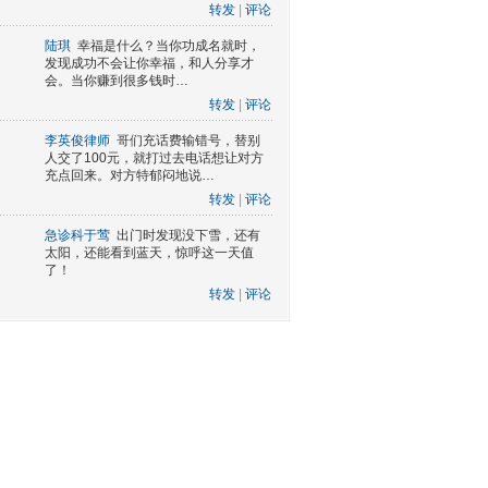
转发
|
评论
陆琪
幸福是什么？当你功成名就时，
发现成功不会让你幸福，和人分享才
会。当你赚到很多钱时…
转发
|
评论
李英俊律师
哥们充话费输错号，替别
人交了100元，就打过去电话想让对方
充点回来。对方特郁闷地说…
转发
|
评论
急诊科于莺
出门时发现没下雪，还有
太阳，还能看到蓝天，惊呼这一天值
了！
转发
|
评论