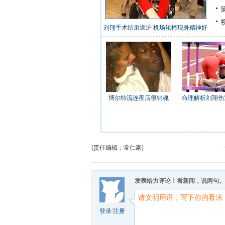
策
视
刘翔手术结束返沪 机场轮椅现身精神好
博尔特流连夜店很销魂
命理解析刘翔伤
(责任编辑：常仁豪)
发表给力评论！看新闻，说两句。
登录
/
注册