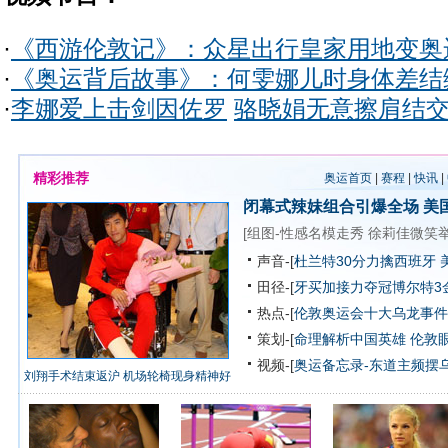
·
《西游伦敦记》：众星出行皇家用地变奥
·
《奥运背后故事》：何雯娜儿时身体差结
·
李娜爱上击剑因佐罗
骆晓娟无意擦肩结
精彩推荐
奥运首页
|
赛程
|
快讯
|
闭幕式辣妹组合引爆全场
美
[
组图-性感名模走秀
徐莉佳微笑
声音-[
杜兰特30分力擒西班牙 
田径-[
牙买加接力夺冠博尔特3
热点-[
伦敦奥运会十大乌龙事件
策划-[
命理解析中国英雄
伦敦
视频-[
奥运备忘录-东道主频摆
刘翔手术结束返沪 机场轮椅现身精神好