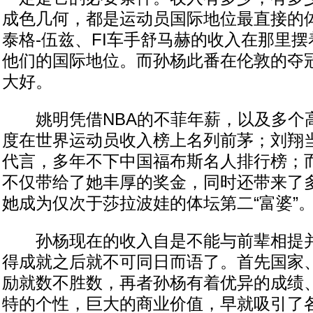
成色几何，都是运动员国际地位最直接的
泰格-伍兹、FI车手舒马赫的收入在那里
他们的国际地位。而孙杨此番在伦敦的夺冠
大好。
姚明凭借NBA的不菲年薪，以及多个
度在世界运动员收入榜上名列前茅；刘翔当
代言，多年不下中国福布斯名人排行榜；
不仅带给了她丰厚的奖金，同时还带来了
她成为仅次于莎拉波娃的体坛第二“富婆”
孙杨现在的收入自是不能与前辈相提并
得成就之后就不可同日而语了。首先国家
励就数不胜数，再者孙杨有着优异的成绩
特的个性，巨大的商业价值，早就吸引了