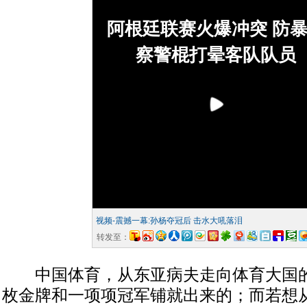
阿根廷联赛火爆冲突 防
察警棍打晕客队队员
视频-震撼一幕:孙杨夺冠后 击水大吼落泪
转发至：
中国体育，从东亚病夫走向体育大国的
枚金牌和一项项冠军铺就出来的；而若想