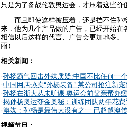
只是为了备战伦敦奥运会，才压着这些价
而且即使这样被压着，还是挡不住孙杨
来，他为几个产品做的广告，已经开始在
相信以后这样的代言、广告会更加地多。（
雨）
相关新闻：
·
孙杨霸气回击外媒质疑:中国不比任何一
·
中国网店热卖“孙杨装备” 某公司抢注新宠
·
孙杨在浙大从未旷课 奥运会前父亲帮办
·
揭孙杨奥运夺金奥秘：训练团队两年花费
·
澳媒：孙杨是最伟大没有之一 已超越澳
视频节目：