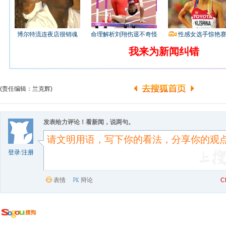
博尔特流连夜店很销魂
命理解析刘翔伤退不奇怪
性感女选手惊艳
我来为新闻纠错
(责任编辑：兰克辉)
发表给力评论！看新闻，说两句。
登录
/
注册
表情
辩论
C