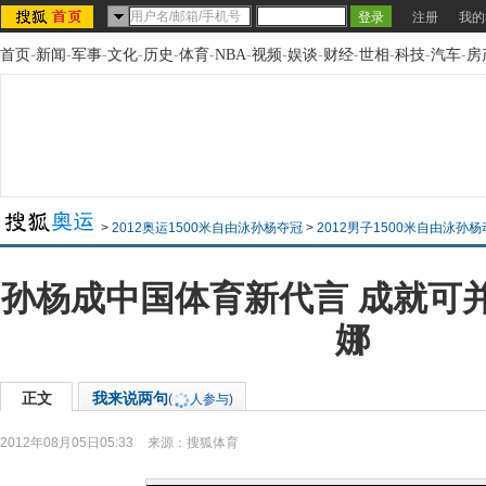
注册
我的
首页
-
新闻
-
军事
-
文化
-
历史
-
体育
-
NBA
-
视频
-
娱谈
-
财经
-
世相
-
科技
-
汽车
-
房
>
2012奥运1500米自由泳孙杨夺冠
>
2012男子1500米自由泳孙
孙杨成中国体育新代言 成就可
娜
正文
我来说两句
(
人参与)
2012年08月05日05:33
来源：
搜狐体育