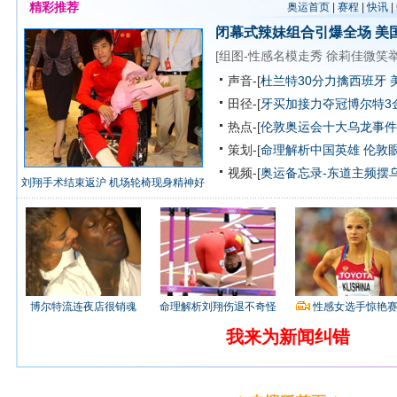
精彩推荐
奥运首页
|
赛程
|
快讯
|
闭幕式辣妹组合引爆全场
美
[
组图-性感名模走秀
徐莉佳微笑
声音-[
杜兰特30分力擒西班牙 
田径-[
牙买加接力夺冠博尔特3
热点-[
伦敦奥运会十大乌龙事件
策划-[
命理解析中国英雄
伦敦
视频-[
奥运备忘录-东道主频摆
刘翔手术结束返沪 机场轮椅现身精神好
博尔特流连夜店很销魂
命理解析刘翔伤退不奇怪
性感女选手惊艳
我来为新闻纠错