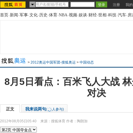
注册
我的
首页
-
新闻
-
军事
-
文化
-
历史
-
体育
-
NBA
-
视频
-
娱谈
-
财经
-
世相
-
科技
-
汽车
-
房
>
2012奥运中国军团-搜狐奥运
>
中国动态
8月5日看点：百米飞人大战 
对决
正文
我来说两句
(
人参与)
2012年08月05日05:40
来源：
搜狐体育
作者：陶朗加