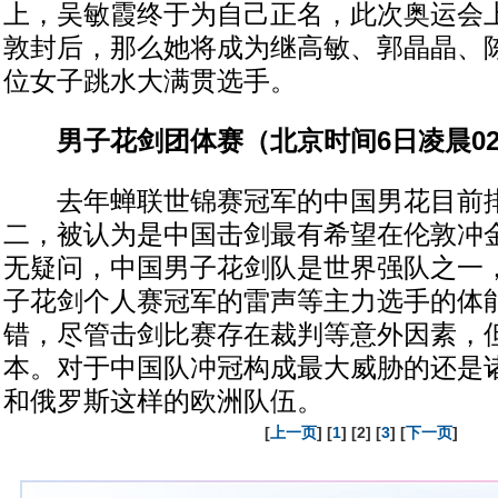
上，吴敏霞终于为自己正名，此次奥运会
敦封后，那么她将成为继高敏、郭晶晶、
位女子跳水大满贯选手。
男子花剑团体赛（北京时间6日凌晨02:
去年蝉联世锦赛冠军的中国男花目前排
二，被认为是中国击剑最有希望在伦敦冲
无疑问，中国男子花剑队是世界强队之一
子花剑个人赛冠军的雷声等主力选手的体
错，尽管击剑比赛存在裁判等意外因素，
本。对于中国队冲冠构成最大威胁的还是
和俄罗斯这样的欧洲队伍。
[
上一页
] [
1
] [2] [
3
] [
下一页
]