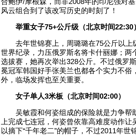
合鲍伊/摩根森，而非2008年的印尼强对
风云组合到了该改写历史的时刻了！
举重女子75+公斤级（北京时间22:30
去年世锦赛上，周璐璐在75公斤以上级
世界纪录，力压俄罗斯名将卡什丽娜；两
选拔赛，她再次举出328公斤。不过俄罗
冕冠军韩国好手张美兰也都各个实力不俗
外，临场发挥也至关重要。
女子单人3米板（北京时间02:00）
吴敏霞和何姿组成的保险就是力争帮助
上完成七连冠，何姿曾依靠高难度动作让
以摘下“千年老二”的帽子，不过2011年世锦