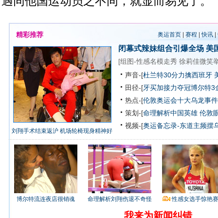
遇同他国运动员之不同，就显而易见了。
精彩推荐
奥运首页
|
赛程
|
快讯
|
闭幕式辣妹组合引爆全场
美
[
组图-性感名模走秀
徐莉佳微笑
声音-[
杜兰特30分力擒西班牙 
田径-[
牙买加接力夺冠博尔特3
热点-[
伦敦奥运会十大乌龙事件
策划-[
命理解析中国英雄
伦敦
视频-[
奥运备忘录-东道主频摆
刘翔手术结束返沪 机场轮椅现身精神好
博尔特流连夜店很销魂
命理解析刘翔伤退不奇怪
性感女选手惊艳
我来为新闻纠错