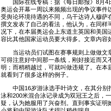
国际在线专稿：据《每日邮报》8月4
奥运会开幕一周以来频频出现的争议事件
受舆论环境待遇的不同，乌干达诗人穆萨
撰文发表了自己的看法，他认为，在同样
况下，在本届奥运会上东道主英国和美国
容比其他国家运动员要大得多。文章内容
当运动员们试图在赛事规则上做做文章
可得注意好中间那一条线，刚好接近而又
明；而稍稍越过，可就叫做违规了。在本
就看到了很多这样的例子。
中国16岁游泳选手叶诗文，在其分别打
泳和200米混合泳记录成为双冠王之后，
疑，认为她服用了兴奋剂。直到事实证明
小将和中国游泳队才得以稍作喘息。