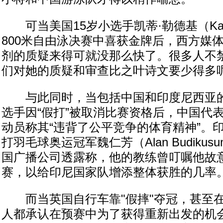
可当美国15岁小选手凯蒂·勒德基（Katie 
800米自由泳决赛中喜获金牌后，西方媒
剂的质疑来得可就没那么快了。很多人不
们对她的质疑和审查比之叶诗文要少得多
与此同时，当包括中国和印度尼西亚的
选手因“假打”被取消比赛资格后，中国代
动员称其“违背了公平竞争的体育精神”。
打羽毛球奥运冠军魏仁芳（Alan Budiku
国广播公司透露称，他的教练曾叮嘱他故
赛，以给印尼国家队增添整体获胜的几率
而当英国自行车靠"假摔"夺冠，甚至在
人都承认在预赛中为了获得重新出发的机