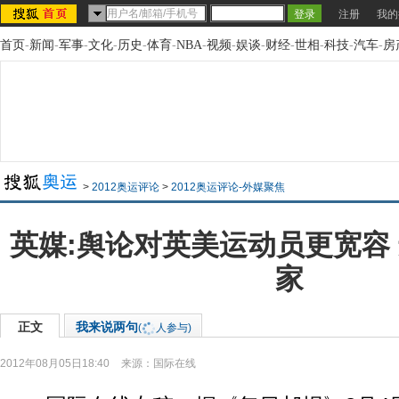
注册
我的
首页
-
新闻
-
军事
-
文化
-
历史
-
体育
-
NBA
-
视频
-
娱谈
-
财经
-
世相
-
科技
-
汽车
-
房
>
2012奥运评论
>
2012奥运评论-外媒聚焦
英媒:舆论对英美运动员更宽容
家
正文
我来说两句
(
人参与)
2012年08月05日18:40
来源：
国际在线