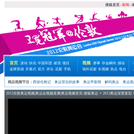
搜狐首页
-
新闻
-
首页
视频
滚动
快讯
中国军团
诸强
项目
赛事
夺金瞬间
感动
金牌英雄
开幕式
前方
评论
花絮
手机
场外花絮
长视频
热点
电台
精品视频节目：
西游伦敦记
奥运背后的故事
奥运早新闻
解码奥运
奥运观
>
2012伦敦奥运视频|奥运会视频直播|奥运视频首页-搜狐奥运
2012奥运深度策划