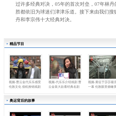
过许多经典对决，05年的首次对垒，07年林丹
胜都依旧为球迷们津津乐道。接下来由我们搜
丹和李宗伟十大经典对决。
精品节目
视频-曹云金代乐乐感受
视频-代乐乐介绍戏剧 曹
视频-黄征于莎莎最
伦敦文化 借机推销戏剧
云金装大款看经典名剧
一幕 伦敦眼里俯瞰
奥运背后的故事