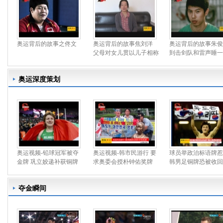
奥运背后的故事之佟文
奥运背后的故事焦刘洋
奥运背后的故事朱俊
父母对女儿贯以儿子相称
到击剑队和雷声睡一
奥运深度策划
奥运视频-铅球冠军被夺
奥运视频-韩市民游行 要
球员举政治标语牌惹
金牌 巩立姣递补获铜牌
求奥委会授朴钟佑奖牌
韩男足铜牌恐被收回
夺金瞬间