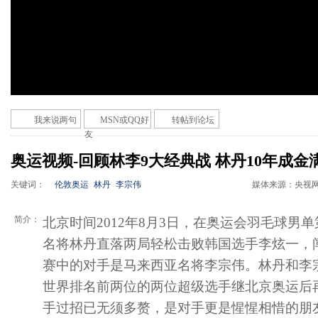
我来说两句
MSN或QQ好
转帖到论坛
友
奥运视频-回顾林李9大经典战 林丹10年成金
关键词：
伦敦奥运
林丹
李宗伟
媒体来源：
央视
简介：
北京时间2012年8月3日，在奥运会羽毛球男
名将林丹直落两局轻松击败韩国选手李炫一，
赛中的对手是马来西亚名将李宗伟。林丹和李
世界排名前两位的两位超级选手继北京奥运后
手过招已无须多赘，是对手更是惺惺相惜的朋