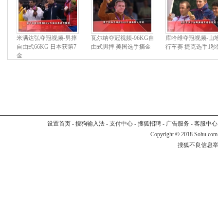
米满达弘夺冠视频-男摔
瓦尔纳夺冠视频-96KG自
库哈维夺冠视频-山
自由式66KG 日本获第7
由式男摔 美国选手摘金
行车赛 捷克选手1秒
金
设置首页
-
搜狗输入法
-
支付中心
-
搜狐招聘
-
广告服务
-
客服中心
Copyright
©
2018 Sohu.com
搜狐不良信息