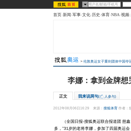
首页
-
新闻
-
军事
-
文化
-
历史
-
体育
-
NBA
-
视频
-
>
伦敦奥运女子重剑团体中国夺
李娜：拿到金牌想
正文
我来说两句
(
人参与)
2012年08月06日16:29
来源：
搜狐体育
作者：
（全国日报-搜狐奥运联合报道团 慈鑫
多，”31岁的老将李娜，参加了四届奥运