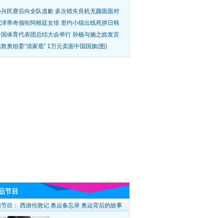
孙兴民赛后向全队道歉 多次错失良机无颜面面对
尼泽蒂奇领衔阿根廷女排 里约小组出线死拼日韩
中国体育代表团总结大会举行 孙杨与施之皓发言
敦奥组委“清家底” 1万元卖面中国国旗(图)
品节目
频节目：
西游伦敦记
奥运备忘录
奥运背后的故事