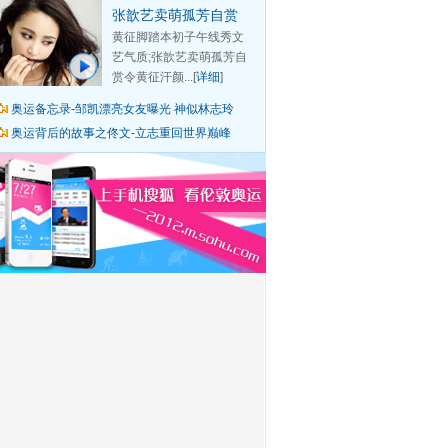
张歆艺卖萌孤芳自赏
黄征脚踏本初子午线秀文
艺气质;张歆艺卖萌孤芳自
赏令黄征汗颜...[
详细
]
奥运备忘录-邹凯漂亮女友曝光 神似林志玲
奥运背后的故事之佟文-立志重回世界巅峰