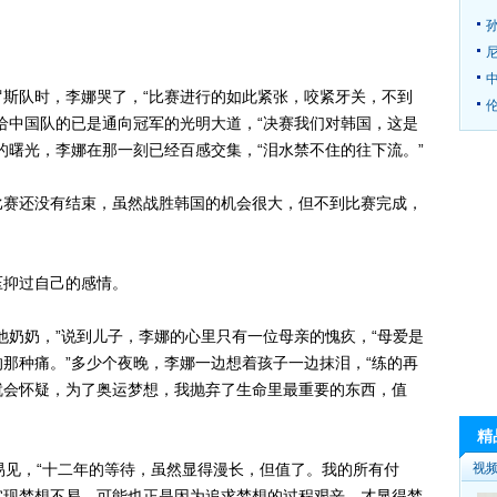
队时，李娜哭了，“比赛进行的如此紧张，咬紧牙关，不到
伦
给中国队的已是通向冠军的光明大道，“决赛我们对韩国，这是
的曙光，李娜在那一刻已经百感交集，“泪水禁不住的往下流。”
赛还没有结束，虽然战胜韩国的机会很大，但不到比赛完成，
抑过自己的感情。
奶奶，”说到儿子，李娜的心里只有一位母亲的愧疚，“母爱是
那种痛。”多少个夜晚，李娜一边想着孩子一边抹泪，“练的再
就会怀疑，为了奥运梦想，我抛弃了生命里最重要的东西，值
精
见，“十二年的等待，虽然显得漫长，但值了。我的所有付
视
实现梦想不易，可能也正是因为追求梦想的过程艰辛，才显得梦