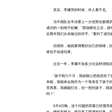
其实，李娜哭的时候，外人看不见。
当中国队在半决赛上一分优势击败俄罗斯
成功的一刻绝不松懈。”那场硬仗之后，留
近两年我们从未输过的对手。”看到了成功
但很快，她就要调整好自己的情绪，比
谁也不知道结果。
过去一年，李娜不知多少次这样强制压
“孩子刚六个月，我就狠心把他丢给了他
本能，谁能体会我作为一个母亲丢下孩子的
苦再累，我都能扛住，但一想到孩子，我
吗？”
8月4日晚，这个问题的答案已经显而易
出、牺牲和努力，最后有了圆满的结果。