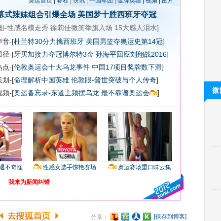
奥运首页
|
赛程
|
快讯
|
中国军团
|
金牌英雄
|
视频
|
图片
幕式辣妹组合引爆全场
美国梦十胜西班牙夺冠
图-性感名模走秀
徐莉佳微笑举旗入场
15大感人泪水
]
音-[
杜兰特30分力擒西班牙 美国男篮夺奥运史第14冠
]
径-[
牙买加接力夺冠博尔特3金
孙海平回应刘翔战2016
]
点-[
伦敦奥运会十大乌龙事件
中国17项目奖牌数下滑
]
划-[
命理解析中国英雄
伦敦眼-普世突破与个人传奇
]
微
频-[
奥运备忘录-东道主频摆乌龙 最不靠谱奥运会
]
退不奇怪
性感女选手惊艳赛场
奥运赛场重口味云集
我来为新闻纠错
[保存到博客]
分享：