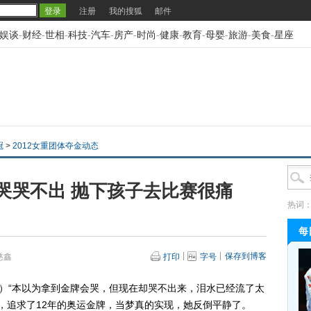
注册
我的搜狐
邮件
娱谈
-
财经
-
世相
-
科技
-
汽车
-
房产
-
时尚
-
健康
-
教育
-
母婴
-
旅游
-
美食
-
星座
冠
>
2012女重团体夺金动态
哭哭不出 抛下孩子去比赛很痛
热词
每
保存到博客
慈鑫
打印
字号
）“本以为拿到金牌会哭，但现在却哭不出来，泪水已经流了太
会，追求了12年的奥运金牌，当梦真的实现，她反倒平静了。