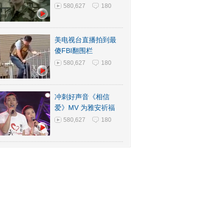
580,627
180
美电视台直播拍到最
傻FBI翻围栏
580,627
180
冲刺好声音《相信
爱》MV 为雅安祈福
580,627
180