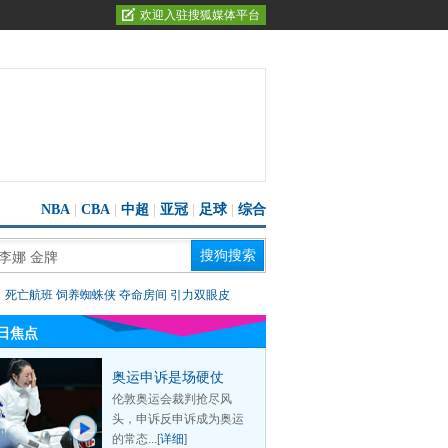
欢迎入驻搜狐媒体平台
NBA
|
CBA
|
中超
|
亚冠
|
足球
|
综合
：
死亡航班
饲养蜘蛛侠
夺命房间
引力双眼皮
日焦点
奥运申诉是场硬仗
伦敦奥运会裁判抢尽风
头，申诉反申诉成为奥运
的常态...[
详细
]