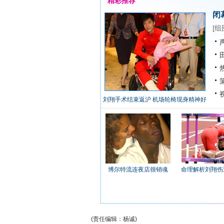
精彩推荐
闭
[
组
声
田
热
策
视
刘翔手术结束返沪 机场轮椅现身精神好
博尔特流连夜店很销魂
命理解析刘翔伤
(责任编辑：杨诚)