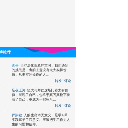
博推荐
袁岳
当浮层化现象严重时，我们遇到
的挑战是，出的主意没有太大实操价
值，从事实际操作的人…
转发
|
评论
足夜王涛
恒大与拜仁这场比赛太有价
值，展现了自己，也终于真刀真枪下看
清了自己，更成为一把标尺…
转发
|
评论
罗崇敏
人的生命本无意义，是学习和
实践赋予了它意义。应该把学习作为人
生的习惯和信仰。