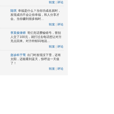
转发
|
评论
陆琪
幸福是什么？当你功成名就时，
发现成功不会让你幸福，和人分享才
会。当你赚到很多钱时…
转发
|
评论
李英俊律师
哥们充话费输错号，替别
人交了100元，就打过去电话想让对方
充点回来。对方特郁闷地说…
转发
|
评论
急诊科于莺
出门时发现没下雪，还有
太阳，还能看到蓝天，惊呼这一天值
了！
转发
|
评论