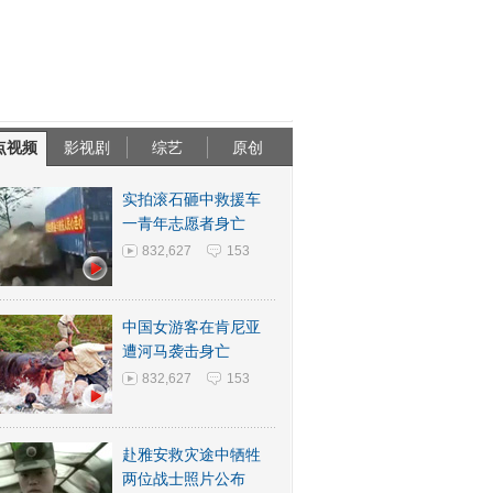
点视频
影视剧
综艺
原创
实拍滚石砸中救援车
一青年志愿者身亡
832,627
153
中国女游客在肯尼亚
遭河马袭击身亡
832,627
153
赴雅安救灾途中牺牲
两位战士照片公布