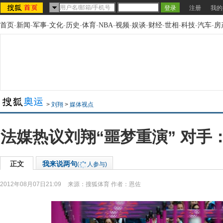
注册
我的
首页
-
新闻
-
军事
-
文化
-
历史
-
体育
-
NBA
-
视频
-
娱谈
-
财经
-
世相
-
科技
-
汽车
-
房
>
刘翔
>
媒体视点
法媒热议刘翔“噩梦重演” 对手
正文
我来说两句
(
人参与)
2012年08月07日21:09
来源：
搜狐体育
作者：恩佐