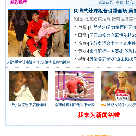
精彩推荐
奥运首页
|
赛程
|
快讯
|
闭幕式辣妹组合引爆全场
美
[
组图-性感名模走秀
徐莉佳微笑
声音-[
杜兰特30分力擒西班牙 
田径-[
牙买加接力夺冠博尔特3
热点-[
伦敦奥运会十大乌龙事件
策划-[
命理解析中国英雄
伦敦
视频-[
奥运备忘录-东道主频摆
刘翔手术结束返沪 机场轮椅现身精神好
博尔特流连夜店很销魂
命理解析刘翔伤退不奇怪
性感女选手惊艳
我来为新闻纠错