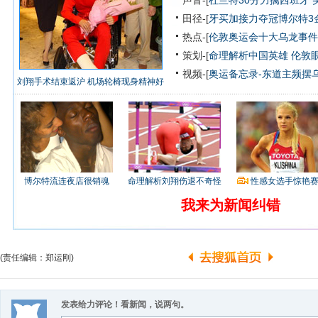
声音-[
杜兰特30分力擒西班牙 
田径-[
牙买加接力夺冠博尔特3
热点-[
伦敦奥运会十大乌龙事件
策划-[
命理解析中国英雄
伦敦
视频-[
奥运备忘录-东道主频摆
刘翔手术结束返沪 机场轮椅现身精神好
博尔特流连夜店很销魂
命理解析刘翔伤退不奇怪
性感女选手惊艳
我来为新闻纠错
(责任编辑：郑运刚)
发表给力评论！看新闻，说两句。