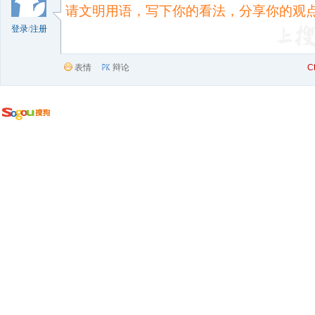
登录
/
注册
表情
辩论
C