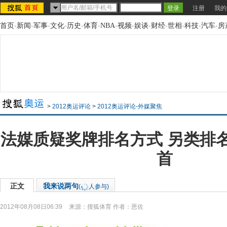
注册
我的
首页
-
新闻
-
军事
-
文化
-
历史
-
体育
-
NBA
-
视频
-
娱谈
-
财经
-
世相
-
科技
-
汽车
-
房
>
2012奥运评论
>
2012奥运评论-外媒聚焦
法媒质疑奖牌排名方式 另类排
首
正文
我来说两句
(
人参与)
2012年08月08日06:39
来源：
搜狐体育
作者：恩佐