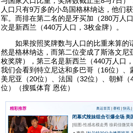
与国家人口比重，奖牌数截止至8与7日）
人口只有9万多的小岛国格林纳达，他们获
军。而排在第二名的是牙买加（280万人
次是新西兰（440万人口，3枚金牌）。
如果按照奖牌数与人口的比重来算的话
然是格林纳达，而第二位变成了斯洛文尼亚
枚奖牌），第三名是新西兰（440万人口
我们会看到特立尼达和多巴哥（16位）、
美尼亚（20位）、法国（32位）、朝鲜（4
位）（搜狐体育 恩佐）
精彩推荐
奥运首页
|
赛程
|
快讯
|
闭幕式辣妹组合引爆全场
美
[
组图-性感名模走秀
徐莉佳微笑