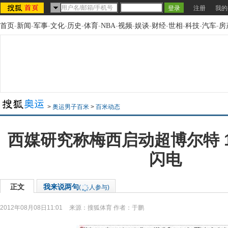
注册
我的
首页
-
新闻
-
军事
-
文化
-
历史
-
体育
-
NBA
-
视频
-
娱谈
-
财经
-
世相
-
科技
-
汽车
-
房
>
奥运男子百米
>
百米动态
西媒研究称梅西启动超博尔特 
闪电
正文
我来说两句
(
人参与)
2012年08月08日11:01
来源：
搜狐体育
作者：于鹏