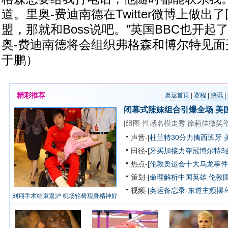
道。里奥-费迪南德在Twitter微博上做出
盟，那就和Boss说吧。”英国BBC也开
奥-费迪南德将会组织弗格森和博尔特见面
于鹏）
精彩推荐
奥运首页
|
赛程
|
快讯
|
闭幕式辣妹组合引爆全场
美
[
组图-性感名模走秀
徐莉佳微笑
声音-[
杜兰特30分力擒西班牙 
田径-[
牙买加接力夺冠博尔特3
热点-[
伦敦奥运会十大乌龙事件
策划-[
命理解析中国英雄
伦敦
视频-[
奥运备忘录-东道主频摆
刘翔手术结束返沪 机场轮椅现身精神好