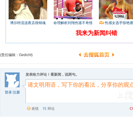
博尔特流连夜店很销魂
命理解析刘翔伤退不奇怪
性感女选手惊艳
我来为新闻纠错
(责任编辑：Gedicht)
发表给力评论！看新闻，说两句。
登录
/
注册
表情
辩论
C