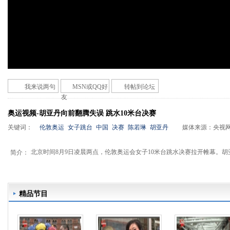
我来说两句
MSN或QQ好
转帖到论坛
友
奥运视频-胡亚丹向前翻腾失误 跳水10米台决赛
关键词：
伦敦奥运
女子跳台
中国
决赛
陈若琳
胡亚丹
媒体来源：
央视
北京时间8月9日凌晨两点，伦敦奥运会女子10米台跳水决赛拉开帷幕。
简介：
精品节目