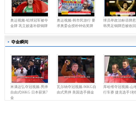
奥运视频-铅球冠军被夺
奥运视频-韩市民游行 要
球员举政治标语牌惹
金牌 巩立姣递补获铜牌
求奥委会授朴钟佑奖牌
韩男足铜牌恐被收回
夺金瞬间
米满达弘夺冠视频-男摔
瓦尔纳夺冠视频-96KG自
库哈维夺冠视频-山
自由式66KG 日本获第7
由式男摔 美国选手摘金
行车赛 捷克选手1秒
金