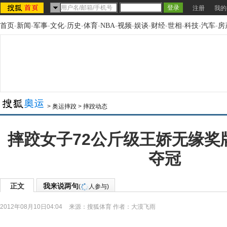
注册
我的
首页
-
新闻
-
军事
-
文化
-
历史
-
体育
-
NBA
-
视频
-
娱谈
-
财经
-
世相
-
科技
-
汽车
-
房
>
奥运摔跤
>
摔跤动态
摔跤女子72公斤级王娇无缘奖
夺冠
正文
我来说两句
(
人参与)
2012年08月10日04:04
来源：
搜狐体育
作者：大漠飞雨