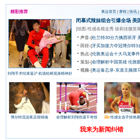
精彩推荐
奥运首页
|
赛程
|
快讯
|
闭幕式辣妹组合引爆全场
美
[
组图-性感名模走秀
徐莉佳微笑
声音-[
杜兰特30分力擒西班牙 
田径-[
牙买加接力夺冠博尔特3
热点-[
伦敦奥运会十大乌龙事件
策划-[
命理解析中国英雄
伦敦
视频-[
奥运备忘录-东道主频摆
刘翔手术结束返沪 机场轮椅现身精神好
博尔特流连夜店很销魂
命理解析刘翔伤退不奇怪
性感女选手惊艳
我来为新闻纠错