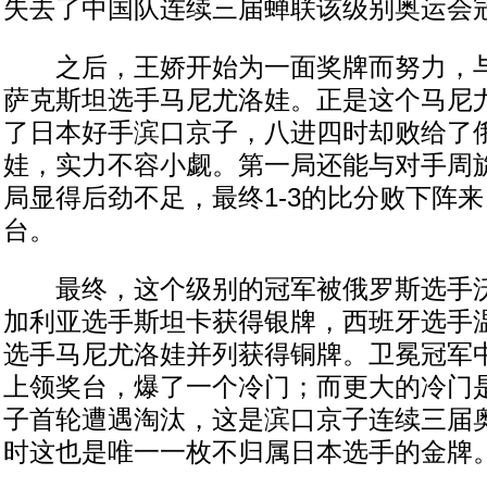
失去了中国队连续三届蝉联该级别奥运会
之后，王娇开始为一面奖牌而努力，与
萨克斯坦选手马尼尤洛娃。正是这个马尼
了日本好手滨口京子，八进四时却败给了
娃，实力不容小觑。第一局还能与对手周
局显得后劲不足，最终1-3的比分败下阵
台。
最终，这个级别的冠军被俄罗斯选手沃
加利亚选手斯坦卡获得银牌，西班牙选手
选手马尼尤洛娃并列获得铜牌。卫冕冠军
上领奖台，爆了一个冷门；而更大的冷门
子首轮遭遇淘汰，这是滨口京子连续三届
时这也是唯一一枚不归属日本选手的金牌