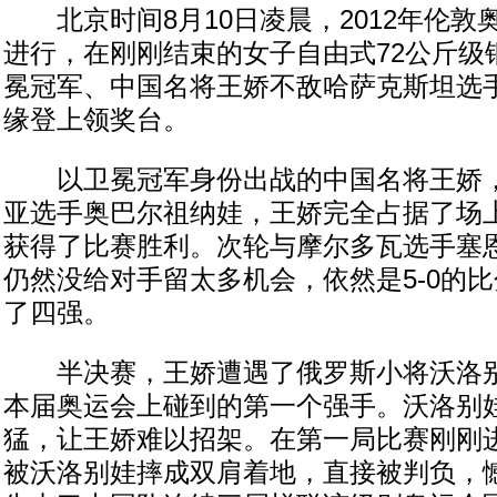
北京时间8月10日凌晨，2012年伦敦
进行，在刚刚结束的女子自由式72公斤级
冕冠军、中国名将王娇不敌哈萨克斯坦选
缘登上领奖台。
以卫冕冠军身份出战的中国名将王娇，
亚选手奥巴尔祖纳娃，王娇完全占据了场上
获得了比赛胜利。次轮与摩尔多瓦选手塞
仍然没给对手留太多机会，依然是5-0的
了四强。
半决赛，王娇遭遇了俄罗斯小将沃洛别
本届奥运会上碰到的第一个强手。沃洛别
猛，让王娇难以招架。在第一局比赛刚刚进
被沃洛别娃摔成双肩着地，直接被判负，